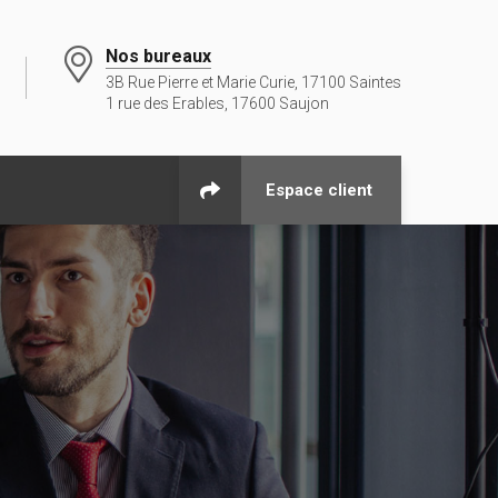
Nos bureaux
3B Rue Pierre et Marie Curie, 17100 Saintes
1 rue des Erables, 17600 Saujon
Espace client