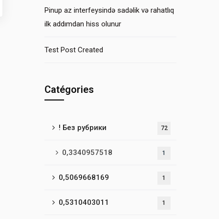
Pinup az interfeysində sadəlik və rahatlıq
ilk addımdan hiss olunur
Test Post Created
Catégories
! Без рубрики
72
0,3340957518
1
0,5069668169
1
0,5310403011
1