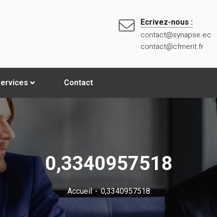
Ecrivez-nous :
contact@synapse.ec
contact@cfmerit.fr
ervices
Contact
0,3340957518
Accueil
0,3340957518