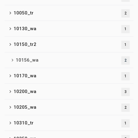
10050_tr
2
10130_wa
1
10150_tr2
1
10156_wa
2
10170_wa
1
10200_wa
3
10205_wa
2
10310_tr
1