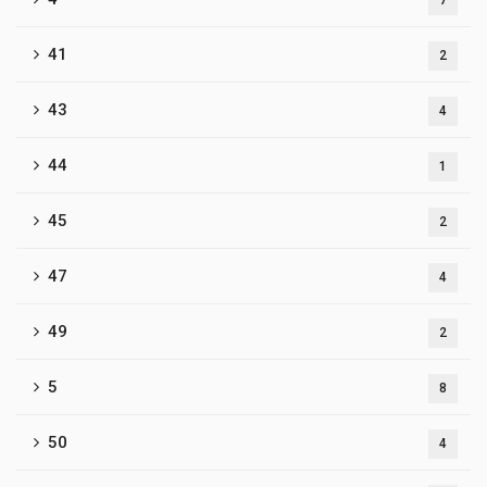
7
41
2
43
4
44
1
45
2
47
4
49
2
5
8
50
4