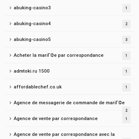
abuking-casino3
1
abuking-casino4
2
abuking-casino5
3
Acheter la mariГ©e par correspondance
1
admtoki.ru 1500
1
affordablechef.co.uk
1
Agence de messagerie de commande de mariГ©e
2
Agence de vente par correspondance
1
Agence de vente par correspondance avec la