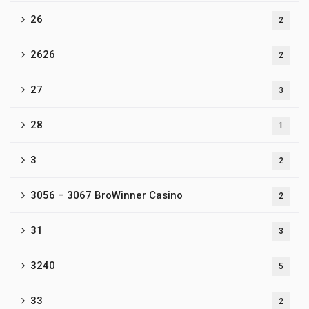
26
2
2626
2
27
3
28
1
3
2
3056 – 3067 BroWinner Casino
2
31
3
3240
5
33
2