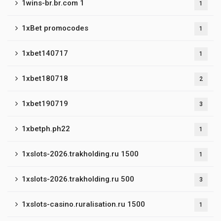
1wins-br.br.com 1
1
1xBet promocodes
1
1xbet140717
1
1xbet180718
2
1xbet190719
3
1xbetph.ph22
1
1xslots-2026.trakholding.ru 1500
1
1xslots-2026.trakholding.ru 500
3
1xslots-casino.ruralisation.ru 1500
1