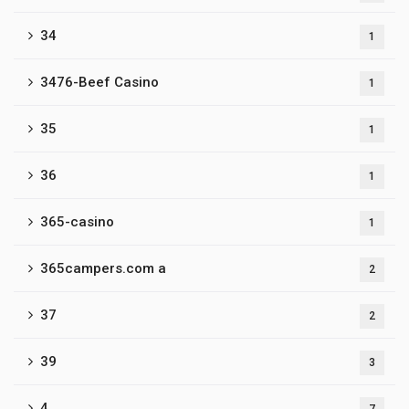
34
1
3476-Beef Casino
1
35
1
36
1
365-casino
1
365campers.com a
2
37
2
39
3
4