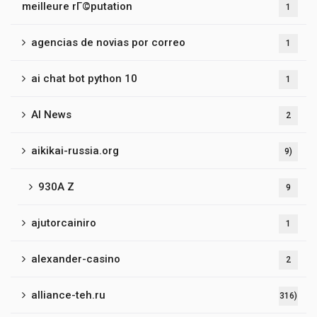
meilleure rГ©putation
1
agencias de novias por correo
1
ai chat bot python 10
1
AI News
2
aikikai-russia.org
9)
930A Z
9
ajutorcainiro
1
alexander-casino
2
alliance-teh.ru
316)