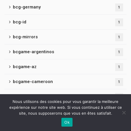
bcg-germany
1
bcg-id
1
bcg-mirrors
1
bcgame-argentinos
1
bcgame-az
1
bcgame-cameroon
1
bcgame-cermin
1
Nous utilisons des cookies pour vous garantir la meilleure
expérience sur notre site web. Si vous continuez à utiliser ce
bcgame-cryptobet
1
site, nous supposerons que vous en êtes satisfait.
Ok
bcgame-denmark
Contactez-nous
1