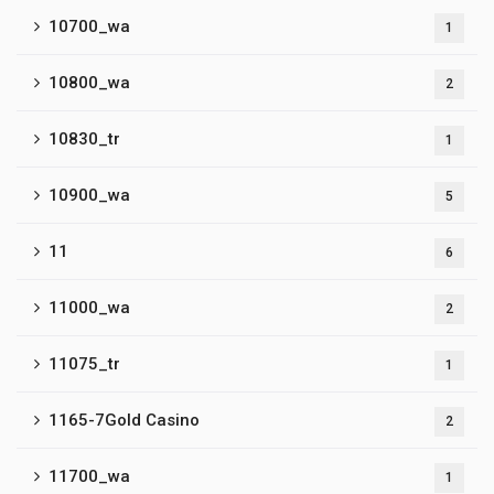
10700_wa
1
10800_wa
2
10830_tr
1
10900_wa
5
11
6
11000_wa
2
11075_tr
1
1165-7Gold Casino
2
11700_wa
1