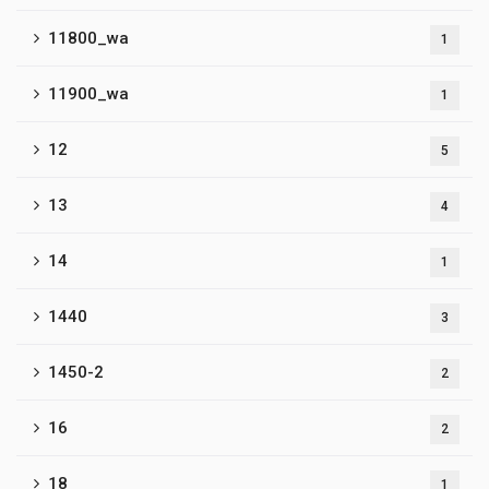
11800_wa
1
11900_wa
1
12
5
13
4
14
1
1440
3
1450-2
2
16
2
18
1