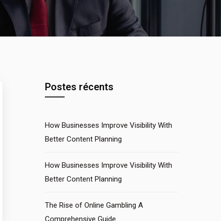
Postes récents
How Businesses Improve Visibility With
Better Content Planning
How Businesses Improve Visibility With
Better Content Planning
The Rise of Online Gambling A
Comprehensive Guide