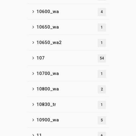
10600_wa
4
10650_wa
1
10650_wa2
1
107
54
10700_wa
1
10800_wa
2
10830_tr
1
10900_wa
5
11
6