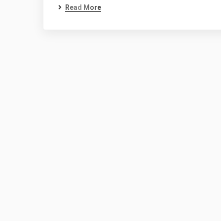
Read More