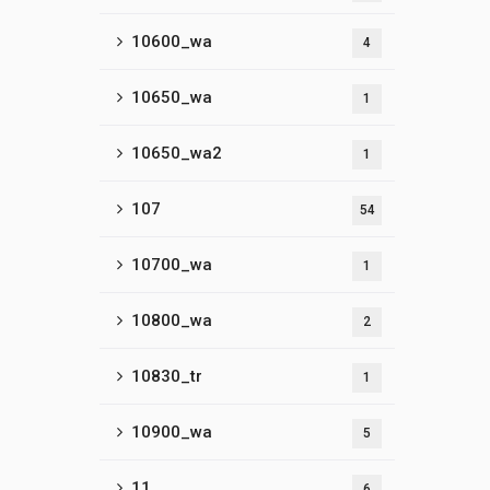
10600_wa
4
10650_wa
1
10650_wa2
1
107
54
10700_wa
1
10800_wa
2
10830_tr
1
10900_wa
5
11
6