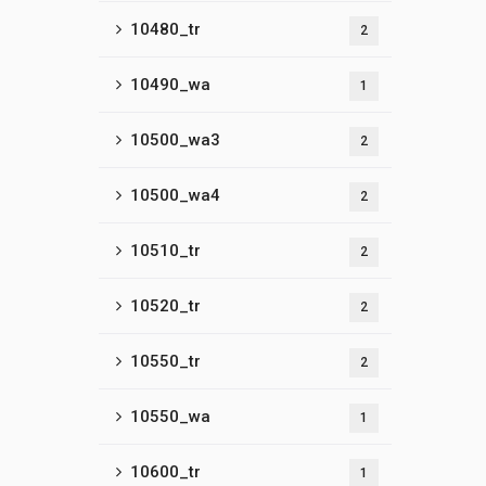
10480_tr
2
10490_wa
1
10500_wa3
2
10500_wa4
2
10510_tr
2
10520_tr
2
10550_tr
2
10550_wa
1
10600_tr
1