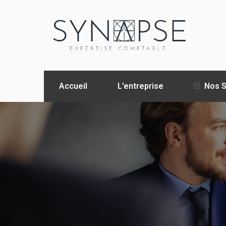
Accueil
L’entreprise
Nos S