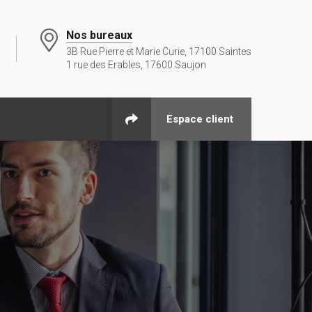
Nos bureaux
3B Rue Pierre et Marie Curie, 17100 Saintes
1 rue des Erables, 17600 Saujon
Espace client