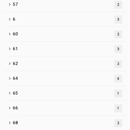
57
2
6
3
60
2
61
3
62
2
64
4
65
1
66
1
68
2