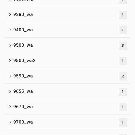
9380_wa
1
9400_wa
1
9500_wa
3
9500_wa2
1
9590_wa
2
9655_wa
1
9670_wa
1
9700_wa
1