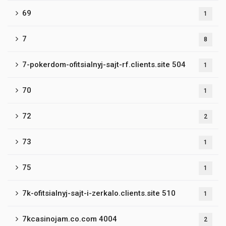
69
1
7
8
7-pokerdom-ofitsialnyj-sajt-rf.clients.site 504
1
70
1
72
2
73
1
75
1
7k-ofitsialnyj-sajt-i-zerkalo.clients.site 510
1
7kcasinojam.co.com 4004
2