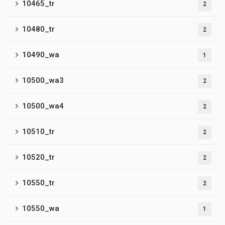
10465_tr
2
10480_tr
2
10490_wa
1
10500_wa3
2
10500_wa4
2
10510_tr
2
10520_tr
2
10550_tr
2
10550_wa
1