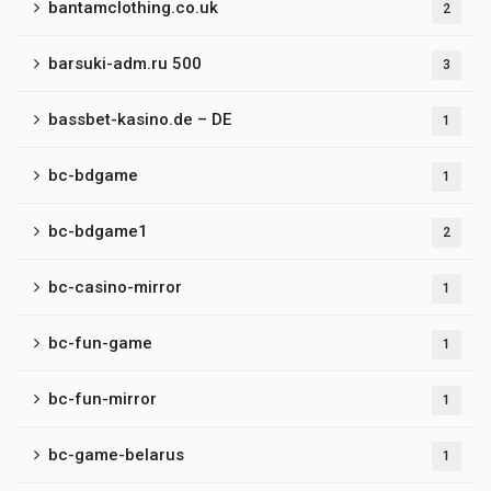
bantamclothing.co.uk
2
barsuki-adm.ru 500
3
bassbet-kasino.de – DE
1
bc-bdgame
1
bc-bdgame1
2
bc-casino-mirror
1
bc-fun-game
1
bc-fun-mirror
1
bc-game-belarus
1