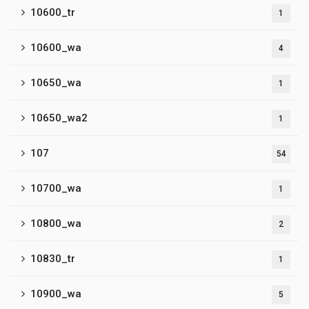
10600_tr
1
10600_wa
4
10650_wa
1
10650_wa2
1
107
54
10700_wa
1
10800_wa
2
10830_tr
1
10900_wa
5