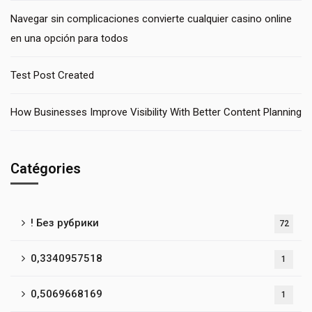
Navegar sin complicaciones convierte cualquier casino online
en una opción para todos
Test Post Created
How Businesses Improve Visibility With Better Content Planning
Catégories
! Без рубрики
72
0,3340957518
1
0,5069668169
1