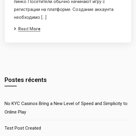
пинко Посетители обычно начинают игру с
регистрации на платформе. Создание аккаунта
необходимо […]
Read More
Postes récents
No KYC Casinos Bring a New Level of Speed and Simplicity to
Online Play
Test Post Created