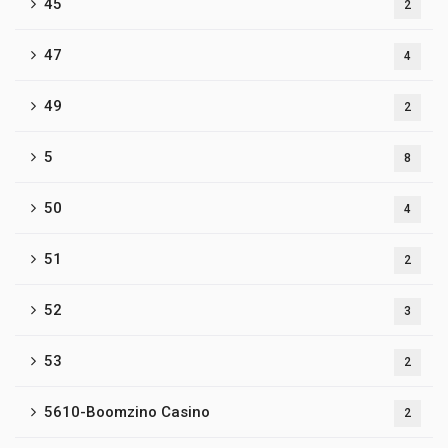
45
2
47
4
49
2
5
8
50
4
51
2
52
3
53
2
5610-Boomzino Casino
2