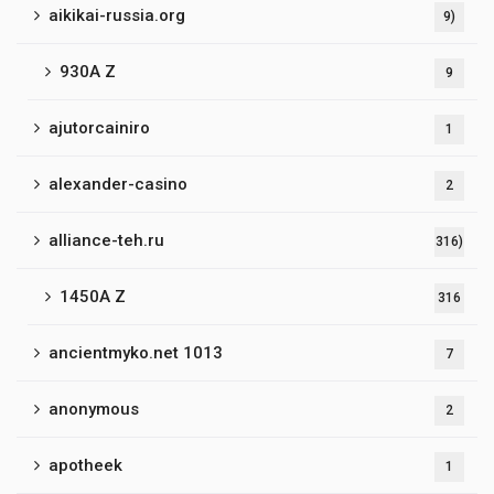
aikikai-russia.org
9)
930A Z
9
ajutorcainiro
1
alexander-casino
2
alliance-teh.ru
316)
1450A Z
316
ancientmyko.net 1013
7
anonymous
2
apotheek
1