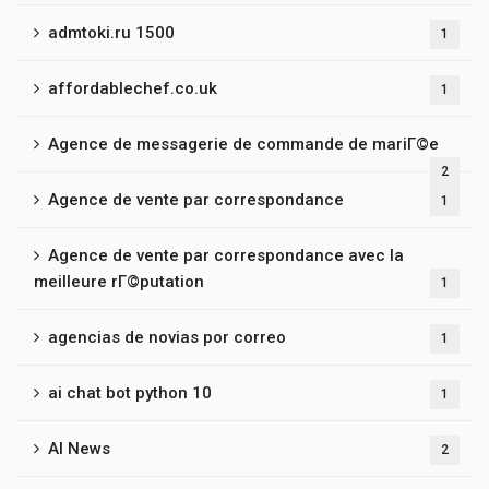
admtoki.ru 1500
1
affordablechef.co.uk
1
Agence de messagerie de commande de mariГ©e
2
Agence de vente par correspondance
1
Agence de vente par correspondance avec la
meilleure rГ©putation
1
agencias de novias por correo
1
ai chat bot python 10
1
AI News
2