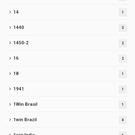
14
1
1440
3
1450-2
2
16
2
18
1
1941
1
1Win Brasil
1
1win Brazil
4