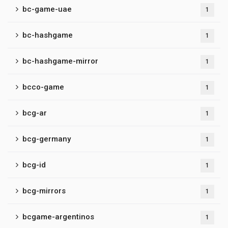
bc-game-uae
1
bc-hashgame
1
bc-hashgame-mirror
1
bcco-game
1
bcg-ar
1
bcg-germany
1
bcg-id
1
bcg-mirrors
1
bcgame-argentinos
1