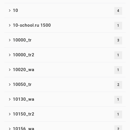
10
4
10-school.ru 1500
1
10000_tr
3
10000_tr2
1
10020_wa
1
10050_tr
2
10130_wa
1
10150_tr2
1
10156_wa
2