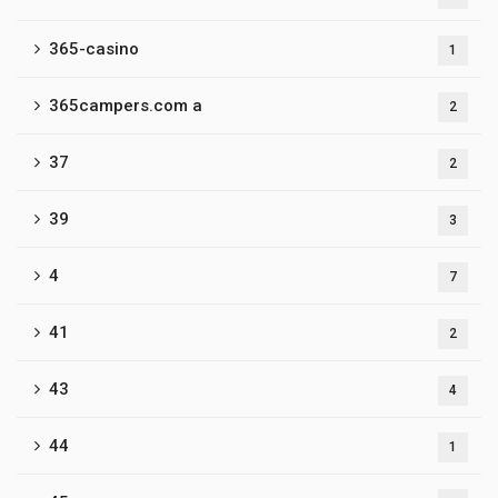
365-casino
1
365campers.com a
2
37
2
39
3
4
7
41
2
43
4
44
1