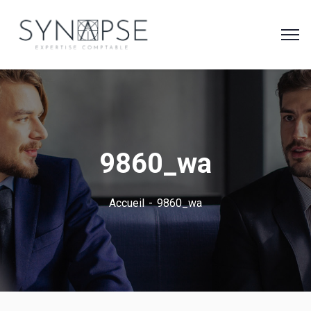
9860_wa
Accueil
9860_wa