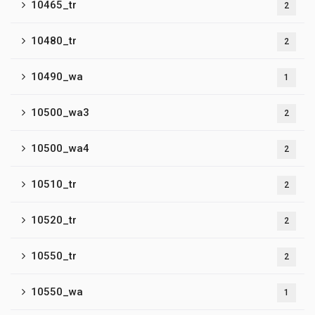
10465_tr
2
10480_tr
2
10490_wa
1
10500_wa3
2
10500_wa4
2
10510_tr
2
10520_tr
2
10550_tr
2
10550_wa
1