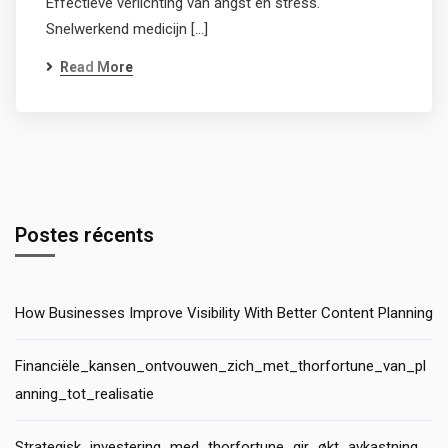
Effectieve verlichting van angst en stress.
Snelwerkend medicijn […]
Read More
Postes récents
How Businesses Improve Visibility With Better Content Planning
Financiële_kansen_ontvouwen_zich_met_thorfortune_van_pl
anning_tot_realisatie
Strategisk_investering_med_thorfortune_gir_økt_avkastning_