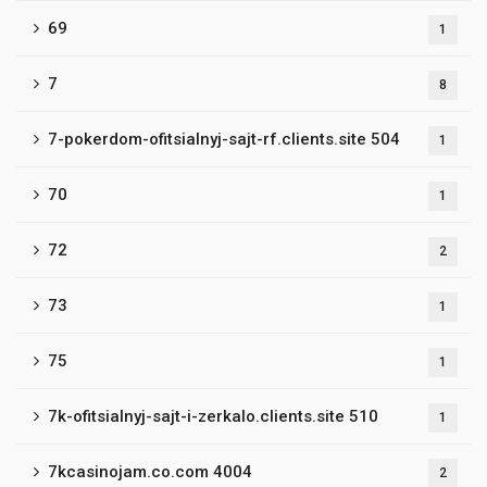
69
1
7
8
7-pokerdom-ofitsialnyj-sajt-rf.clients.site 504
1
70
1
72
2
73
1
75
1
7k-ofitsialnyj-sajt-i-zerkalo.clients.site 510
1
7kcasinojam.co.com 4004
2