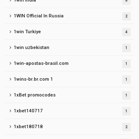
1win India
6
1WIN Official In Russia
2
1win Turkiye
4
1win uzbekistan
1
1win-apostas-brasil.com
1
1wins-br.br.com 1
1
1xBet promocodes
1
1xbet140717
1
1xbet180718
2