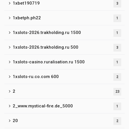
1xbet190719
3
1xbetph.ph22
1
1xslots-2026.trakholding.ru 1500
1
1xslots-2026.trakholding.ru 500
3
1xslots-casino.ruralisation.ru 1500
1
1xslots-ru.co.com 600
2
2
23
2_www.mystical-fire.de_5000
1
20
2