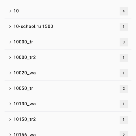
10
4
10-school.ru 1500
1
10000_tr
3
10000_tr2
1
10020_wa
1
10050_tr
2
10130_wa
1
10150_tr2
1
10156_wa
2