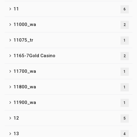
11
6
11000_wa
2
11075_tr
1
1165-7Gold Casino
2
11700_wa
1
11800_wa
1
11900_wa
1
12
5
13
4