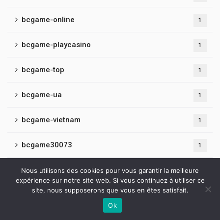
bcgame-online
1
bcgame-playcasino
1
bcgame-top
1
bcgame-ua
1
bcgame-vietnam
1
bcgame30073
1
bcgamebet
Nous utilisons des cookies pour vous garantir la meilleure
1
expérience sur notre site web. Si vous continuez à utiliser ce
site, nous supposerons que vous en êtes satisfait.
bcgamehub
1
Ok
Contactez-nous