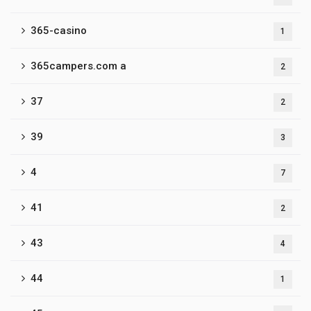
365-casino
1
365campers.com a
2
37
2
39
3
4
7
41
2
43
4
44
1