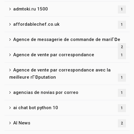
admtoki.ru 1500
1
affordablechef.co.uk
1
Agence de messagerie de commande de mariГ©e
2
Agence de vente par correspondance
1
Agence de vente par correspondance avec la
meilleure rГ©putation
1
agencias de novias por correo
1
ai chat bot python 10
1
AI News
2