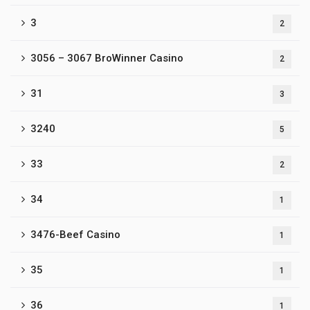
3
2
3056 – 3067 BroWinner Casino
2
31
3
3240
5
33
2
34
1
3476-Beef Casino
1
35
1
36
1