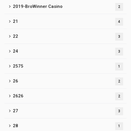
2019-BroWinner Casino
2
21
4
22
3
24
3
2575
1
26
2
2626
2
27
3
28
1