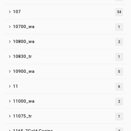
107
54
10700_wa
1
10800_wa
2
10830_tr
1
10900_wa
5
11
6
11000_wa
2
11075_tr
1