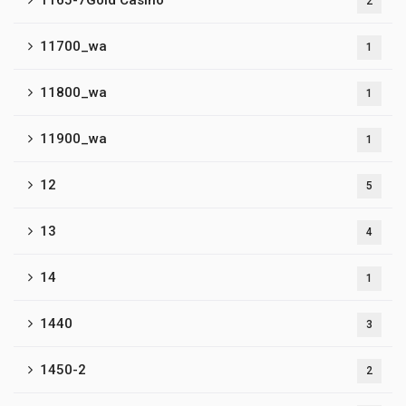
1165-7Gold Casino
2
11700_wa
1
11800_wa
1
11900_wa
1
12
5
13
4
14
1
1440
3
1450-2
2