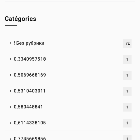
Catégories
! Без рубрики
72
0,3340957518
1
0,5069668169
1
0,5310403011
1
0,580448841
1
0,6114338105
1
0,7745669856
1