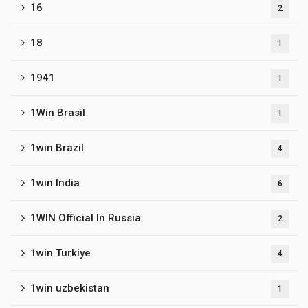
16
2
18
1
1941
1
1Win Brasil
1
1win Brazil
4
1win India
6
1WIN Official In Russia
2
1win Turkiye
4
1win uzbekistan
1