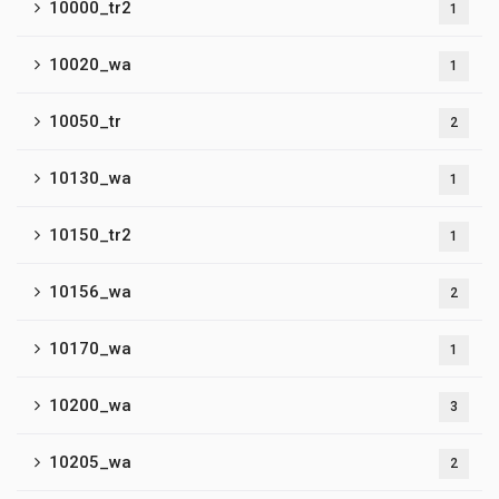
10000_tr2
1
10020_wa
1
10050_tr
2
10130_wa
1
10150_tr2
1
10156_wa
2
10170_wa
1
10200_wa
3
10205_wa
2