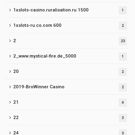
1xslots-casino.ruralisation.ru 1500
1
1xslots-ru.co.com 600
2
2
23
2_www.mystical-fire.de_5000
1
20
2
2019-BroWinner Casino
2
21
4
22
3
24
3