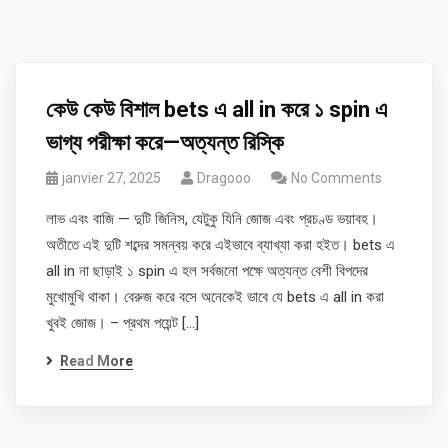
কেউ কেউ বিশাল bets এ all in করে ১ spin এ
ভাগ্য পরীক্ষা করে—অত্যন্ত রিস্কি
janvier 27, 2025
Dragooo
No Comments
লাভ এবং বাজি — দুটি জিনিস, যেটুকু যিনি জোজ এবং প্রচণ্ড ভয়াবহ।
অতীতে এই দুটি শব্দের সমন্বয় করে এইভাবে ব্যাখ্যা করা হইত। bets এ
all in না ছাড়াই ১ spin এ হল সর্বজনো পক্ষে অত্যন্ত বেশী বিপদের
মুখোমুখি থাকা। বেরুজ করে বসে অনেকেই ভাবে যে bets এ all in করা
খুবই জোজ। – প্রথম পয়েন্ট […]
Read More