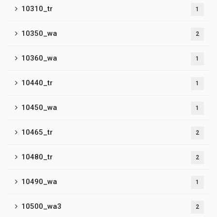
10310_tr
1
10350_wa
2
10360_wa
1
10440_tr
1
10450_wa
1
10465_tr
2
10480_tr
2
10490_wa
1
10500_wa3
2