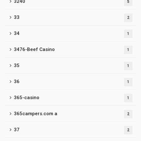
3240
5
33
2
34
1
3476-Beef Casino
1
35
1
36
1
365-casino
1
365campers.com a
2
37
2