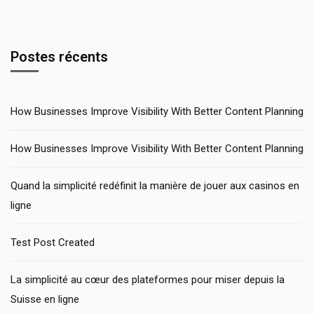
Postes récents
How Businesses Improve Visibility With Better Content Planning
How Businesses Improve Visibility With Better Content Planning
Quand la simplicité redéfinit la manière de jouer aux casinos en
ligne
Test Post Created
La simplicité au cœur des plateformes pour miser depuis la
Suisse en ligne