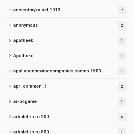
ancientmyko.net 1013
7
anonymous
2
apotheek
1
Apotheke
1
appliancemovingcompanies.comen 1500
1
apr_common_1
2
ar-bcgame
1
arbalet-in.ru 200
4
arbalet-in.ru 800
1