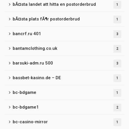
bÃ¤sta landet att hitta en postorderbrud
1
bÃ¤sta plats fÃ¶r postorderbrud
1
bancrf.ru 401
3
bantamclothing.co.uk
2
barsuki-adm.ru 500
3
bassbet-kasino.de – DE
1
bc-bdgame
1
bc-bdgame1
2
bc-casino-mirror
1