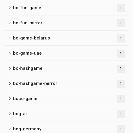
bc-fun-game
1
bc-fun-mirror
1
bc-game-belarus
1
bc-game-uae
1
bc-hashgame
1
bc-hashgame-mirror
1
bcco-game
1
bcg-ar
1
bcg-germany
1