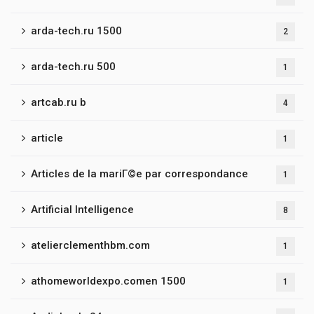
arda-tech.ru 1500
2
arda-tech.ru 500
1
artcab.ru b
4
article
1
Articles de la mariГ©e par correspondance
1
Artificial Intelligence
8
atelierclementhbm.com
1
athomeworldexpo.comen 1500
1