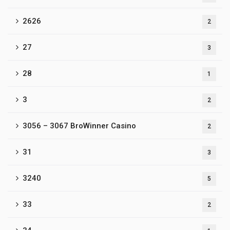
2626
2
27
3
28
1
3
2
3056 – 3067 BroWinner Casino
2
31
3
3240
5
33
2