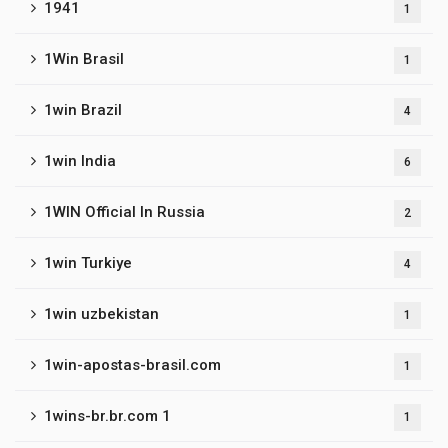
1941
1
1Win Brasil
1
1win Brazil
4
1win India
6
1WIN Official In Russia
2
1win Turkiye
4
1win uzbekistan
1
1win-apostas-brasil.com
1
1wins-br.br.com 1
1