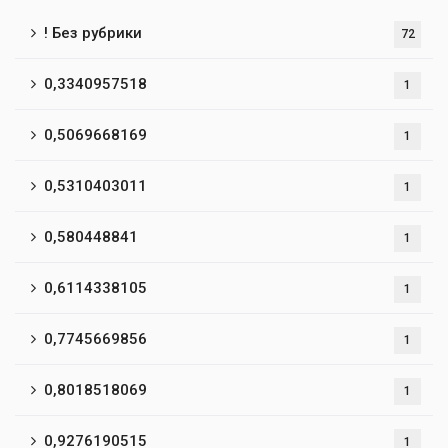
! Без рубрики
72
0,3340957518
1
0,5069668169
1
0,5310403011
1
0,580448841
1
0,6114338105
1
0,7745669856
1
0,8018518069
1
0,9276190515
1