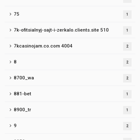
75
1
7k-ofitsialnyj-sajt-i-zerkalo.clients.site 510
1
7kcasinojam.co.com 4004
2
8
2
8700_wa
2
881-bet
1
8900_tr
1
9
2