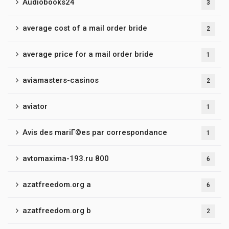
Audiobooks24
3
average cost of a mail order bride
2
average price for a mail order bride
1
aviamasters-casinos
2
aviator
1
Avis des mariГ©es par correspondance
1
avtomaxima-193.ru 800
6
azatfreedom.org a
6
azatfreedom.org b
2