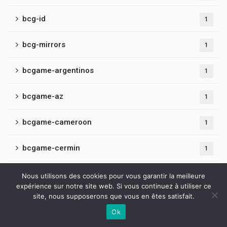
bcg-id
1
bcg-mirrors
1
bcgame-argentinos
1
bcgame-az
1
bcgame-cameroon
1
bcgame-cermin
1
bcgame-cryptobet
1
Nous utilisons des cookies pour vous garantir la meilleure
expérience sur notre site web. Si vous continuez à utiliser ce
site, nous supposerons que vous en êtes satisfait.
bcgame-denmark
1
Ok
Contactez-nous
bcgame-fr
1