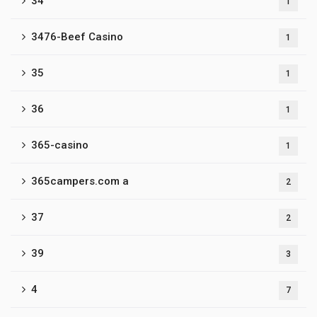
34
1
3476-Beef Casino
1
35
1
36
1
365-casino
1
365campers.com a
2
37
2
39
3
4
7