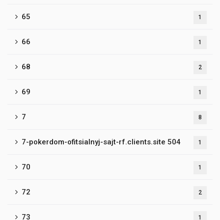
65
1
66
1
68
2
69
1
7
8
7-pokerdom-ofitsialnyj-sajt-rf.clients.site 504
1
70
1
72
2
73
1