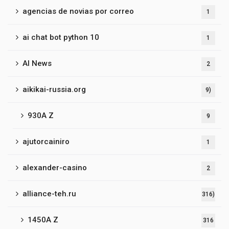
agencias de novias por correo
1
ai chat bot python 10
1
AI News
2
aikikai-russia.org
9)
930A Z
9
ajutorcainiro
1
alexander-casino
2
alliance-teh.ru
316)
1450A Z
316