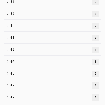
37
2
39
3
4
7
41
2
43
4
44
1
45
2
47
4
49
2