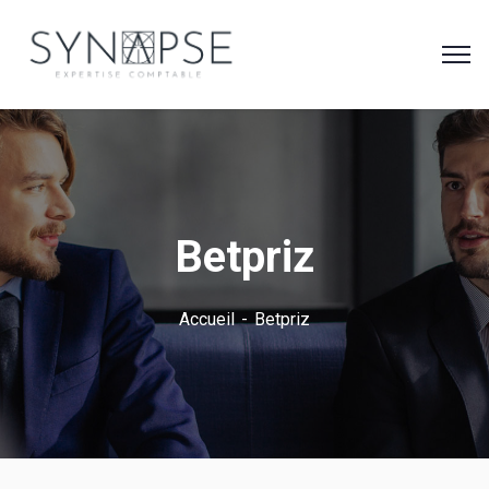
Betpriz
Accueil
Betpriz