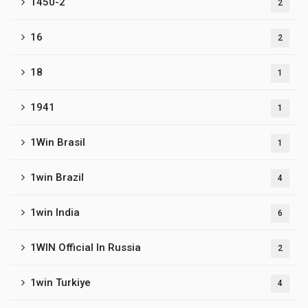
1450-2
2
16
2
18
1
1941
1
1Win Brasil
1
1win Brazil
4
1win India
6
1WIN Official In Russia
2
1win Turkiye
4