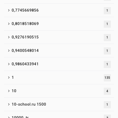
0,7745669856
1
0,8018518069
1
0,9276190515
1
0,9400548014
1
0,9860433941
1
1
135
10
4
10-school.ru 1500
1
10000_tr