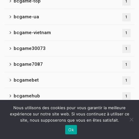
bcgame-top
1
bcgame-ua
1
bcgame-vietnam
1
bcgame30073
1
bcgame7087
1
bcgamebet
1
bcgamehub
1
Nous utilisons des cookies pour vous garantir la meilleure
bd
1
expérience sur notre site web. Si vous continuez à utiliser ce
site, nous supposerons que vous en êtes satisfait.
bdmbet-casino
1
Ok
Contactez-nous