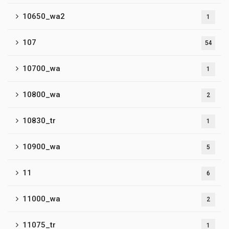
10650_wa2
1
107
54
10700_wa
1
10800_wa
2
10830_tr
1
10900_wa
5
11
6
11000_wa
2
11075_tr
1