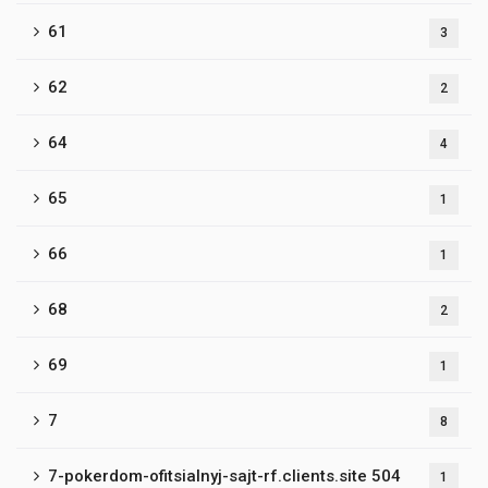
61
3
62
2
64
4
65
1
66
1
68
2
69
1
7
8
7-pokerdom-ofitsialnyj-sajt-rf.clients.site 504
1