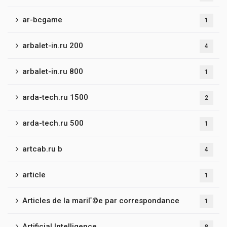
ar-bcgame
1
arbalet-in.ru 200
4
arbalet-in.ru 800
1
arda-tech.ru 1500
2
arda-tech.ru 500
1
artcab.ru b
4
article
1
Articles de la mariГ©e par correspondance
1
Artificial Intelligence