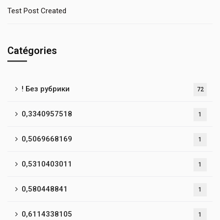
Test Post Created
Catégories
! Без рубрики
72
0,3340957518
1
0,5069668169
1
0,5310403011
1
0,580448841
1
0,6114338105
1