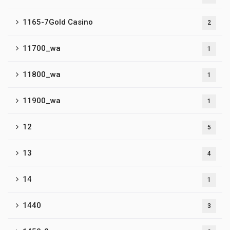
1165-7Gold Casino
2
11700_wa
1
11800_wa
1
11900_wa
1
12
5
13
4
14
1
1440
3