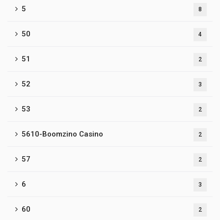
5
8
50
4
51
2
52
3
53
2
5610-Boomzino Casino
2
57
2
6
3
60
2