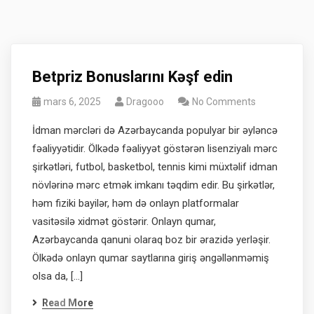
Betpriz Bonuslarını Kəşf edin
mars 6, 2025
Dragooo
No Comments
İdman mərcləri də Azərbaycanda populyar bir əyləncə
fəaliyyətidir. Ölkədə fəaliyyət göstərən lisenziyalı mərc
şirkətləri, futbol, basketbol, tennis kimi müxtəlif idman
növlərinə mərc etmək imkanı təqdim edir. Bu şirkətlər,
həm fiziki bayilər, həm də onlayn platformalar
vasitəsilə xidmət göstərir. Onlayn qumar,
Azərbaycanda qanuni olaraq boz bir ərazidə yerləşir.
Ölkədə onlayn qumar saytlarına giriş əngəllənməmiş
olsa da, […]
Read More