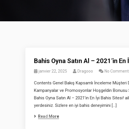
Bahis Oyna Satın Al – 2021’in En İ
janvier 22, 2025
Dragooo
No Comment
Contents Genel Bakış Kapsamlı İnceleme Müşteri D
Kampanyalar ve Promosyonlar Hoşgeldin Bonusu Sa
Bahis Oyna Satın Al – 2021’in En İyi Bahis Sitesi! 
yerdesiniz. Sizlere en iyi bahis deneyimini […]
Read More