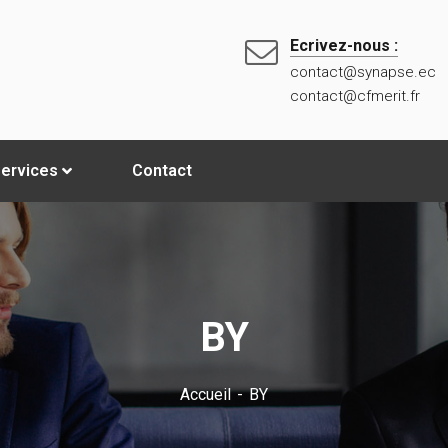
Ecrivez-nous :
contact@synapse.ec
contact@cfmerit.fr
ervices
Contact
BY
Accueil
BY