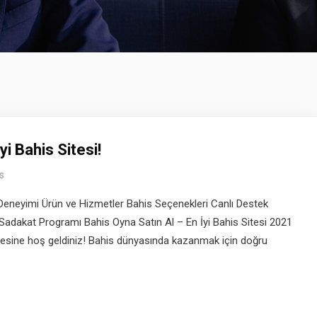
yi Bahis Sitesi!
s
eneyimi Ürün ve Hizmetler Bahis Seçenekleri Canlı Destek
dakat Programı Bahis Oyna Satın Al – En İyi Bahis Sitesi 2021
ailesine hoş geldiniz! Bahis dünyasında kazanmak için doğru