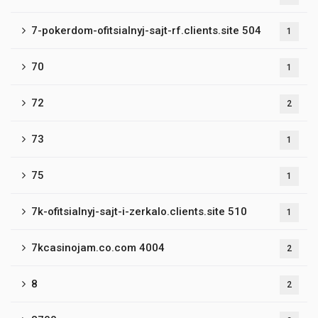
7-pokerdom-ofitsialnyj-sajt-rf.clients.site 504
1
70
1
72
2
73
1
75
1
7k-ofitsialnyj-sajt-i-zerkalo.clients.site 510
1
7kcasinojam.co.com 4004
2
8
2