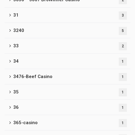
2
31
3
3240
5
33
2
34
1
3476-Beef Casino
1
35
1
36
1
365-casino
1