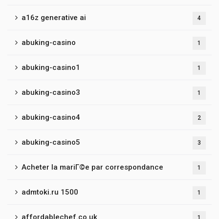
a16z generative ai
4
abuking-casino
1
abuking-casino1
1
abuking-casino3
1
abuking-casino4
2
abuking-casino5
3
Acheter la mariГ©e par correspondance
1
admtoki.ru 1500
1
affordablechef.co.uk
1