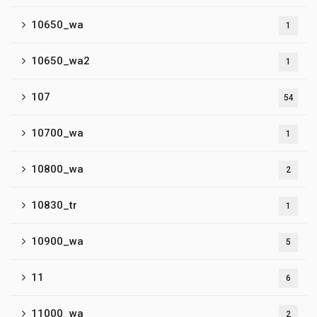
10650_wa
1
10650_wa2
1
107
54
10700_wa
1
10800_wa
2
10830_tr
1
10900_wa
5
11
6
11000_wa
2