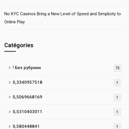
No KYC Casinos Bring a New Level of Speed and Simplicity to
Online Play
Catégories
! Без рубрики
72
0,3340957518
1
0,5069668169
1
0,5310403011
1
0,580448841
1