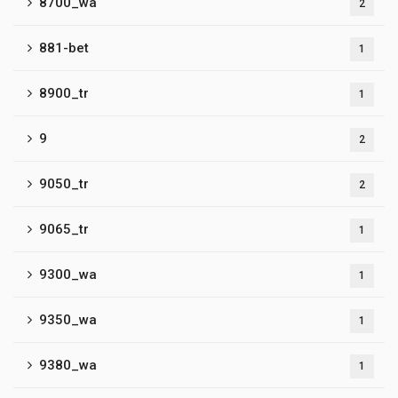
8700_wa
2
881-bet
1
8900_tr
1
9
2
9050_tr
2
9065_tr
1
9300_wa
1
9350_wa
1
9380_wa
1