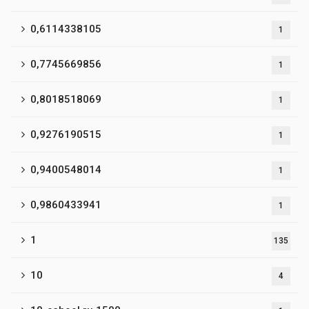
0,6114338105
1
0,7745669856
1
0,8018518069
1
0,9276190515
1
0,9400548014
1
0,9860433941
1
1
135
10
4