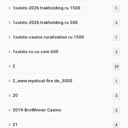
1xslots-2026.trakholding.ru 1500
1
1xslots-2026.trakholding.ru 500
3
1xslots-casino.ruralisation.ru 1500
1
1xslots-ru.co.com 600
2
2
23
2_www.mystical-fire.de_5000
1
20
2
2019-BroWinner Casino
2
21
4