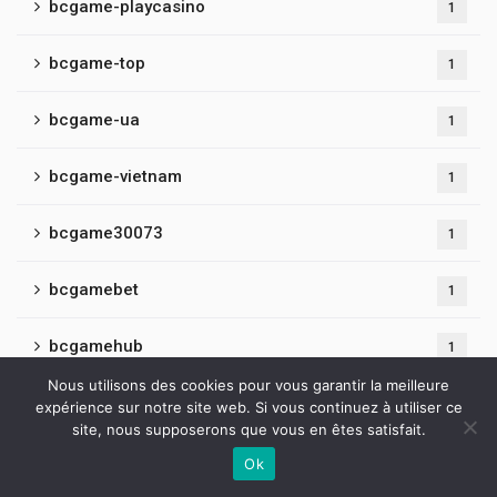
bcgame-playcasino
1
bcgame-top
1
bcgame-ua
1
bcgame-vietnam
1
bcgame30073
1
bcgamebet
1
bcgamehub
1
Nous utilisons des cookies pour vous garantir la meilleure
bd
1
expérience sur notre site web. Si vous continuez à utiliser ce
site, nous supposerons que vous en êtes satisfait.
bdmbet-casino
1
Ok
Contactez-nous