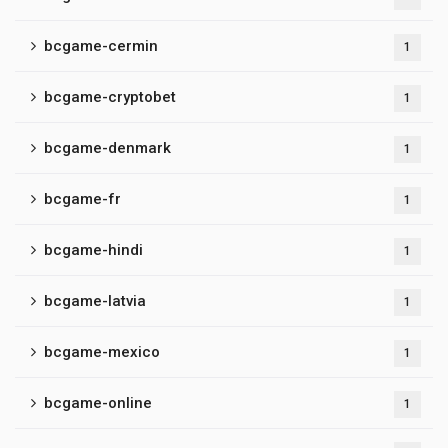
bcgame-cermin
1
bcgame-cryptobet
1
bcgame-denmark
1
bcgame-fr
1
bcgame-hindi
1
bcgame-latvia
1
bcgame-mexico
1
bcgame-online
1