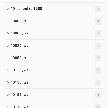
10-school.ru 1500
1
10000_tr
3
10000_tr2
1
10020_wa
1
10050_tr
2
10130_wa
1
10150_tr2
1
10156_wa
2
10170_wa
1