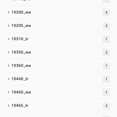
10200_wa
3
10205_wa
2
10310_tr
1
10350_wa
2
10360_wa
1
10440_tr
1
10450_wa
1
10465_tr
2