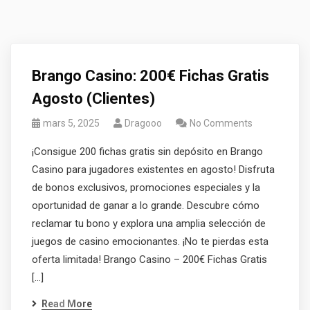
Brango Casino: 200€ Fichas Gratis
Agosto (Clientes)
mars 5, 2025
Dragooo
No Comments
¡Consigue 200 fichas gratis sin depósito en Brango
Casino para jugadores existentes en agosto! Disfruta
de bonos exclusivos, promociones especiales y la
oportunidad de ganar a lo grande. Descubre cómo
reclamar tu bono y explora una amplia selección de
juegos de casino emocionantes. ¡No te pierdas esta
oferta limitada! Brango Casino – 200€ Fichas Gratis
[…]
Read More