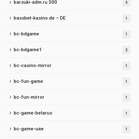
barsuki-adm.ru 500
3
bassbet-kasino.de – DE
1
bc-bdgame
1
bc-bdgame1
2
bc-casino-mirror
1
bc-fun-game
1
bc-fun-mirror
1
bc-game-belarus
1
bc-game-uae
1