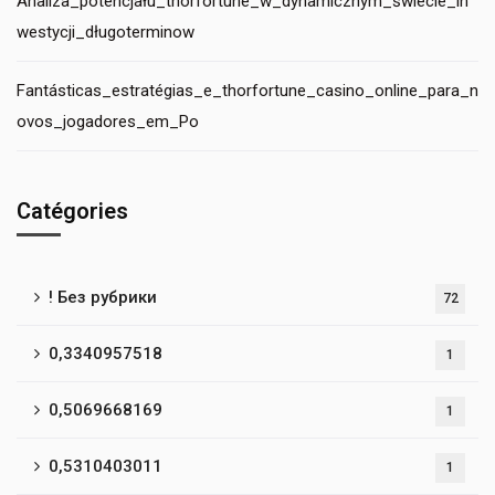
Analiza_potencjału_thorfortune_w_dynamicznym_świecie_in
westycji_długoterminow
Fantásticas_estratégias_e_thorfortune_casino_online_para_n
ovos_jogadores_em_Po
Catégories
! Без рубрики
72
0,3340957518
1
0,5069668169
1
0,5310403011
1