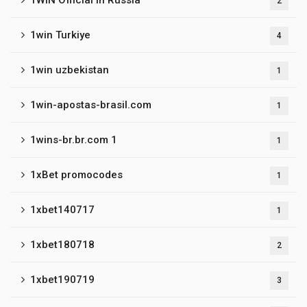
1WIN Official In Russia
2
1win Turkiye
4
1win uzbekistan
1
1win-apostas-brasil.com
1
1wins-br.br.com 1
1
1xBet promocodes
1
1xbet140717
1
1xbet180718
2
1xbet190719
3