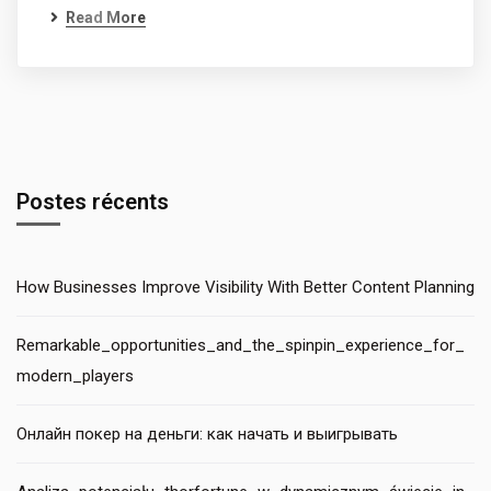
Read More
Postes récents
How Businesses Improve Visibility With Better Content Planning
Remarkable_opportunities_and_the_spinpin_experience_for_
modern_players
Онлайн покер на деньги: как начать и выигрывать