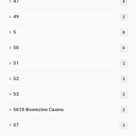
47
4
49
2
5
8
50
4
51
2
52
3
53
2
5610-Boomzino Casino
2
57
2