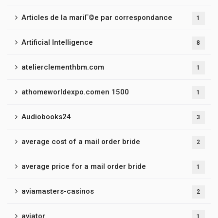
Articles de la mariГ©e par correspondance
1
Artificial Intelligence
8
atelierclementhbm.com
1
athomeworldexpo.comen 1500
1
Audiobooks24
3
average cost of a mail order bride
2
average price for a mail order bride
1
aviamasters-casinos
2
aviator
1