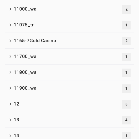
11000_wa
2
11075_tr
1
1165-7Gold Casino
2
11700_wa
1
11800_wa
1
11900_wa
1
12
5
13
4
14
1