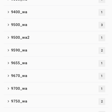
9400_wa
1
9500_wa
3
9500_wa2
1
9590_wa
2
9655_wa
1
9670_wa
1
9700_wa
1
9750_wa
2