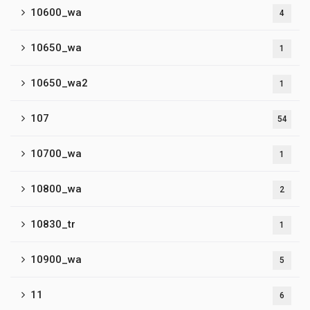
10600_wa
4
10650_wa
1
10650_wa2
1
107
54
10700_wa
1
10800_wa
2
10830_tr
1
10900_wa
5
11
6