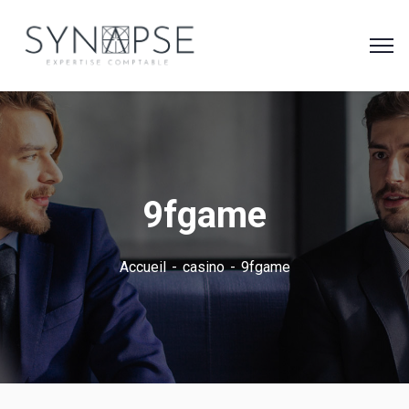
9fgame
Accueil
casino
9fgame