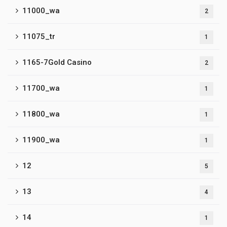
11000_wa
2
11075_tr
1
1165-7Gold Casino
2
11700_wa
1
11800_wa
1
11900_wa
1
12
5
13
4
14
1