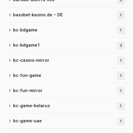
3
bassbet-kasino.de – DE
1
bc-bdgame
1
bc-bdgame1
2
bc-casino-mirror
1
bc-fun-game
1
bc-fun-mirror
1
bc-game-belarus
1
bc-game-uae
1