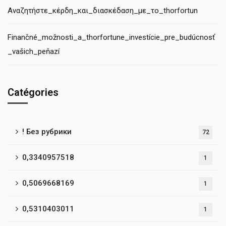
Αναζητήστε_κέρδη_και_διασκέδαση_με_το_thorfortun
Finančné_možnosti_a_thorfortune_investície_pre_budúcnosť
_vašich_peňazí
Catégories
! Без рубрики
72
0,3340957518
1
0,5069668169
1
0,5310403011
1