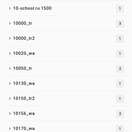
10-school.ru 1500
1
10000_tr
3
10000_tr2
1
10020_wa
1
10050_tr
2
10130_wa
1
10150_tr2
1
10156_wa
2
10170_wa
1