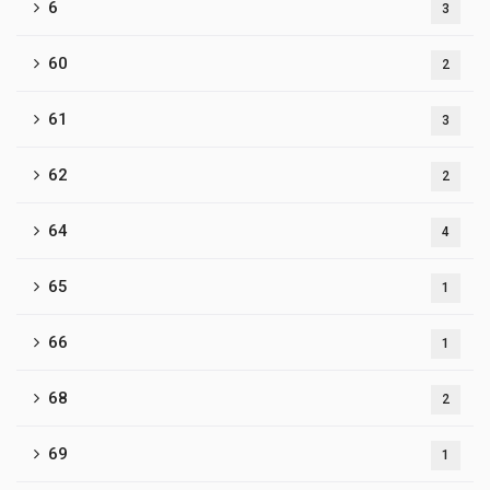
6
3
60
2
61
3
62
2
64
4
65
1
66
1
68
2
69
1