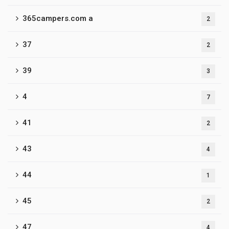
365campers.com a
2
37
2
39
3
4
7
41
2
43
4
44
1
45
2
47
4