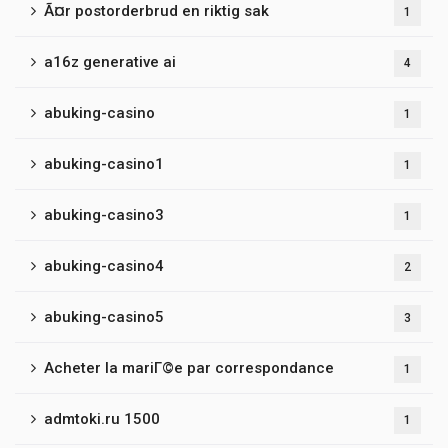
Ã¤r postorderbrud en riktig sak
1
a16z generative ai
4
abuking-casino
1
abuking-casino1
1
abuking-casino3
1
abuking-casino4
2
abuking-casino5
3
Acheter la mariГ©e par correspondance
1
admtoki.ru 1500
1