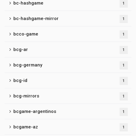
bc-hashgame
1
bc-hashgame-mirror
1
bcco-game
1
bcg-ar
1
bcg-germany
1
bcg-id
1
bcg-mirrors
1
bcgame-argentinos
1
bcgame-az
1