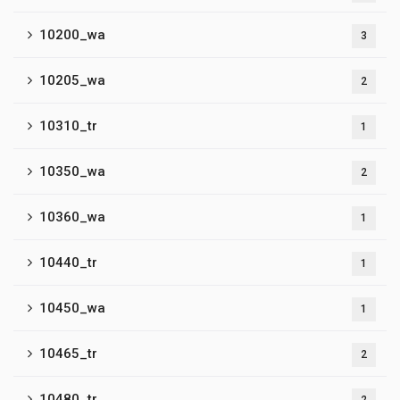
10200_wa
3
10205_wa
2
10310_tr
1
10350_wa
2
10360_wa
1
10440_tr
1
10450_wa
1
10465_tr
2
10480_tr