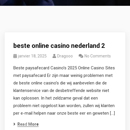
beste online casino nederland 2
janvier 18, 2025
Dragooo
No Comments
Beste paysafecard Casino’s 2025 Online Casino Sites
met paysafecard Er zijn maar weinig problemen met
de beste online casino’s die wij aanbevelen die de
klantenservice van de desbetreffende website niet
kan oplossen. In het zeldzame geval dat een
probleem niet opgelost kan worden, zullen wij klanten
per e-mail helpen naar onze beste eer en geweten […]
Read More