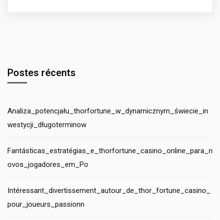
Postes récents
Analiza_potencjału_thorfortune_w_dynamicznym_świecie_in
westycji_długoterminow
Fantásticas_estratégias_e_thorfortune_casino_online_para_n
ovos_jogadores_em_Po
Intéressant_divertissement_autour_de_thor_fortune_casino_
pour_joueurs_passionn