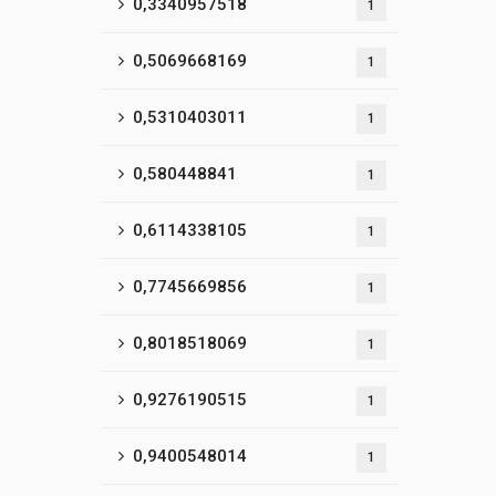
0,3340957518
1
0,5069668169
1
0,5310403011
1
0,580448841
1
0,6114338105
1
0,7745669856
1
0,8018518069
1
0,9276190515
1
0,9400548014
1