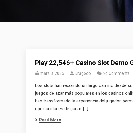
Play 22,546+ Casino Slot Demo
mars 3, 2025
Dragooo
No Comments
Los slots han recorrido un largo camino desde su i
juegos de azar más populares en los casinos onli
han transformado la experiencia del jugador, per
oportunidades de ganar. […]
Read More