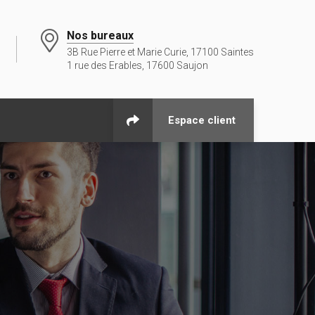
Nos bureaux
3B Rue Pierre et Marie Curie, 17100 Saintes
1 rue des Erables, 17600 Saujon
Espace client