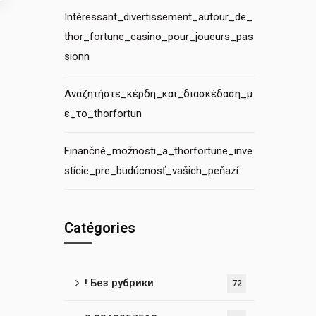
Intéressant_divertissement_autour_de_
thor_fortune_casino_pour_joueurs_pas
sionn
Αναζητήστε_κέρδη_και_διασκέδαση_μ
ε_το_thorfortun
Finančné_možnosti_a_thorfortune_inve
stície_pre_budúcnosť_vašich_peňazí
Catégories
! Без рубрики
72