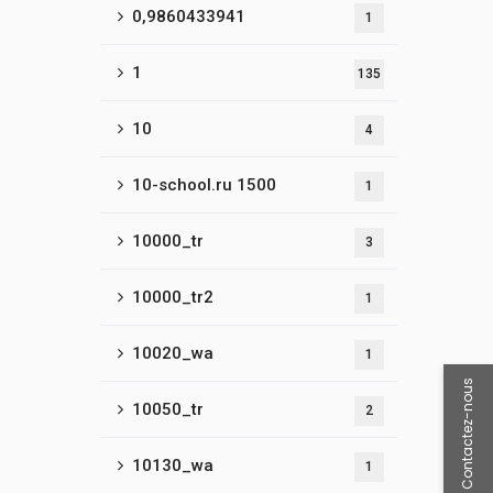
0,9860433941
1
1
135
10
4
10-school.ru 1500
1
10000_tr
3
10000_tr2
1
10020_wa
1
Contactez-nous
10050_tr
2
10130_wa
1