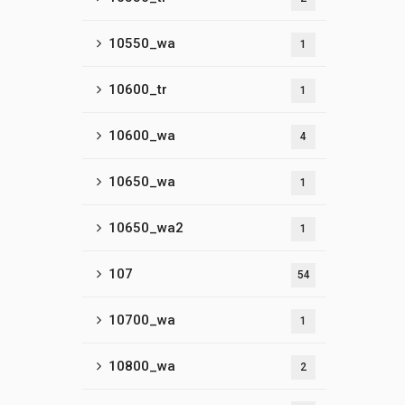
10550_wa
1
10600_tr
1
10600_wa
4
10650_wa
1
10650_wa2
1
107
54
10700_wa
1
10800_wa
2