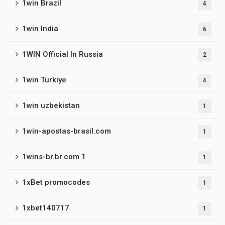
1win Brazil
4
1win India
6
1WIN Official In Russia
2
1win Turkiye
4
1win uzbekistan
1
1win-apostas-brasil.com
1
1wins-br.br.com 1
1
1xBet promocodes
1
1xbet140717
1