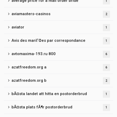
average price for a mail order bride
1
aviamasters-casinos
2
aviator
1
Avis des mariГ©es par correspondance
1
avtomaxima-193.ru 800
6
azatfreedom.org a
6
azatfreedom.org b
2
bÃ¤sta landet att hitta en postorderbrud
1
bÃ¤sta plats fÃ¶r postorderbrud
1