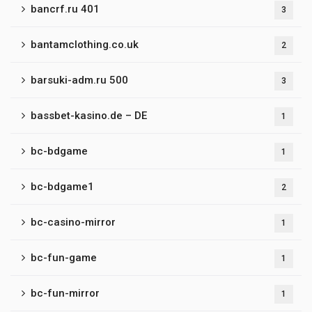
bancrf.ru 401
3
bantamclothing.co.uk
2
barsuki-adm.ru 500
3
bassbet-kasino.de – DE
1
bc-bdgame
1
bc-bdgame1
2
bc-casino-mirror
1
bc-fun-game
1
bc-fun-mirror
1