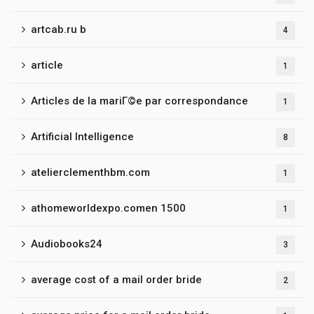
artcab.ru b
4
article
1
Articles de la mariГ©e par correspondance
1
Artificial Intelligence
8
atelierclementhbm.com
1
athomeworldexpo.comen 1500
1
Audiobooks24
3
average cost of a mail order bride
2