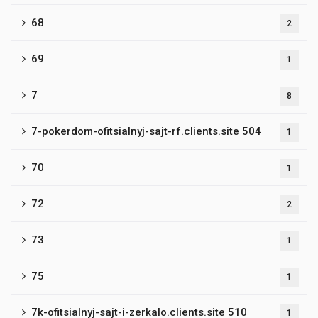
68
2
69
1
7
8
7-pokerdom-ofitsialnyj-sajt-rf.clients.site 504
1
70
1
72
2
73
1
75
1
7k-ofitsialnyj-sajt-i-zerkalo.clients.site 510
1