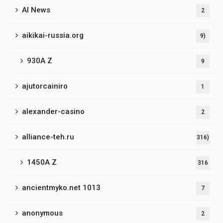
AI News
2
aikikai-russia.org
9)
930A Z
9
ajutorcainiro
1
alexander-casino
2
alliance-teh.ru
316)
1450A Z
316
ancientmyko.net 1013
7
anonymous
2