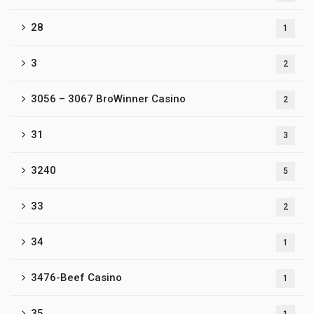
28
1
3
2
3056 – 3067 BroWinner Casino
2
31
3
3240
5
33
2
34
1
3476-Beef Casino
1
35