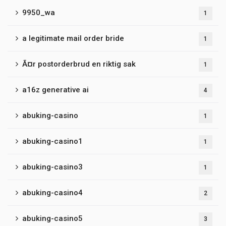
9950_wa
1
a legitimate mail order bride
1
Ã¤r postorderbrud en riktig sak
1
a16z generative ai
4
abuking-casino
1
abuking-casino1
1
abuking-casino3
1
abuking-casino4
2
abuking-casino5
3