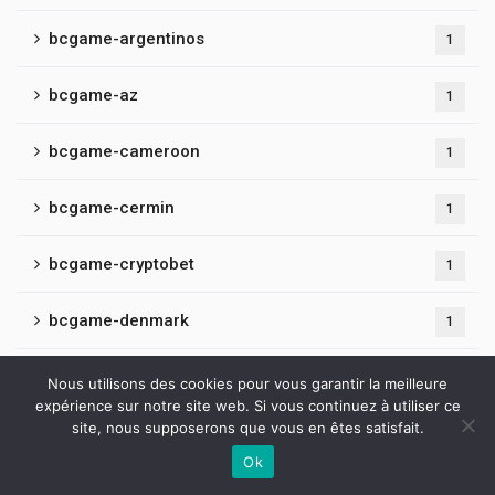
bcgame-argentinos
1
bcgame-az
1
bcgame-cameroon
1
bcgame-cermin
1
bcgame-cryptobet
1
bcgame-denmark
1
bcgame-fr
1
Nous utilisons des cookies pour vous garantir la meilleure
expérience sur notre site web. Si vous continuez à utiliser ce
site, nous supposerons que vous en êtes satisfait.
bcgame-hindi
1
Ok
Contactez-nous
bcgame-latvia
1