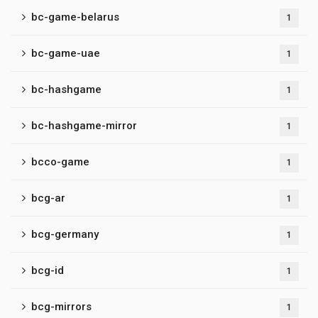
bc-game-belarus
1
bc-game-uae
1
bc-hashgame
1
bc-hashgame-mirror
1
bcco-game
1
bcg-ar
1
bcg-germany
1
bcg-id
1
bcg-mirrors
1