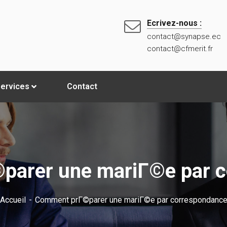
Ecrivez-nous :
contact@synapse.ec
contact@cfmerit.fr
ervices
Contact
parer une mariГ©e par c
Accueil
Comment prГ©parer une mariГ©e par correspondanc