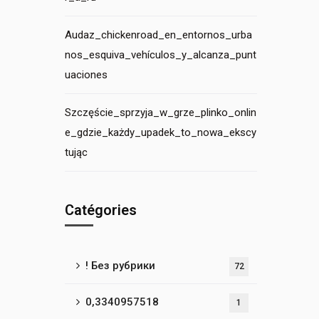
Audaz_chickenroad_en_entornos_urba
nos_esquiva_vehículos_y_alcanza_punt
uaciones
Szczęście_sprzyja_w_grze_plinko_onlin
e_gdzie_każdy_upadek_to_nowa_ekscy
tując
Catégories
! Без рубрики
72
0,3340957518
1