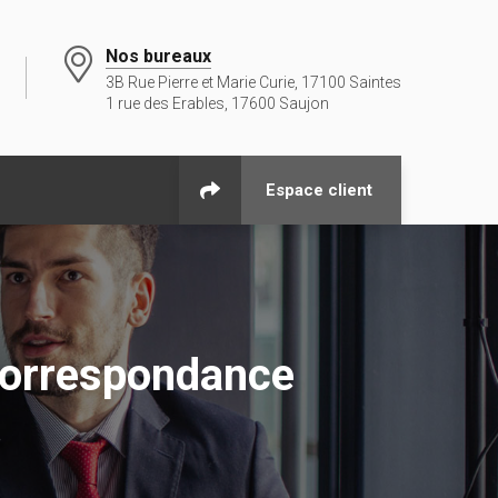
Nos bureaux
3B Rue Pierre et Marie Curie, 17100 Saintes
1 rue des Erables, 17600 Saujon
Espace client
orrespondance
e