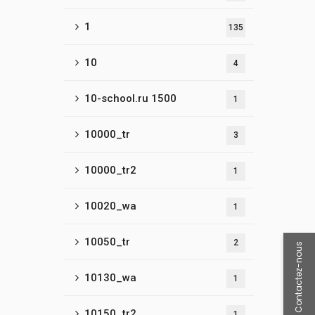
1
135
10
4
10-school.ru 1500
1
10000_tr
3
10000_tr2
1
10020_wa
1
10050_tr
2
Contactez-nous
10130_wa
1
10150_tr2
1