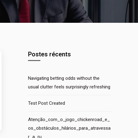
Postes récents
Navigating betting odds without the
usual clutter feels surprisingly refreshing
Test Post Created
Atenção_com_o_jogo_chickenroad_e_
os_obstáculos_hilários_para_atravessa
r_a_ru