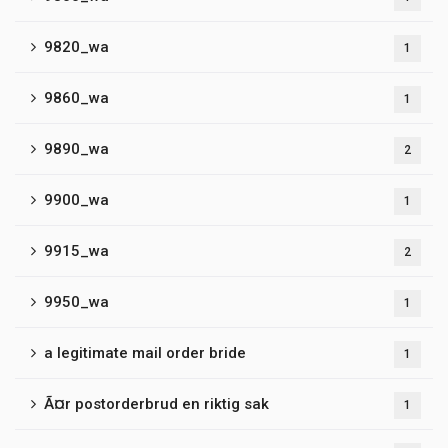
9820_wa
1
9860_wa
1
9890_wa
2
9900_wa
1
9915_wa
2
9950_wa
1
a legitimate mail order bride
1
Ã¤r postorderbrud en riktig sak
1