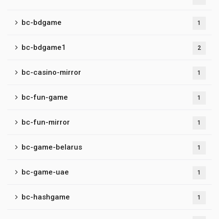
bc-bdgame
1
bc-bdgame1
2
bc-casino-mirror
1
bc-fun-game
1
bc-fun-mirror
1
bc-game-belarus
1
bc-game-uae
1
bc-hashgame
1