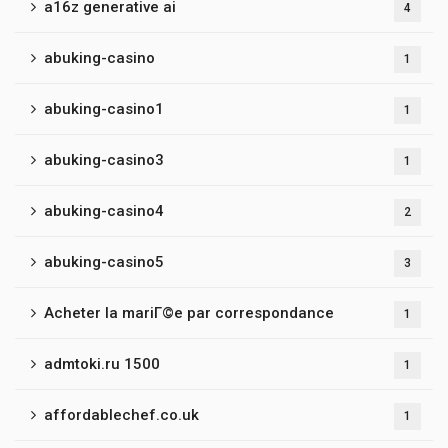
a16z generative ai
4
abuking-casino
1
abuking-casino1
1
abuking-casino3
1
abuking-casino4
2
abuking-casino5
3
Acheter la mariГ©e par correspondance
1
admtoki.ru 1500
1
affordablechef.co.uk
1