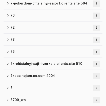
7-pokerdom-ofitsialnyj-sajt-rf.clients.site 504
1
70
1
72
2
73
1
75
1
7k-ofitsialnyj-sajt-i-zerkalo.clients.site 510
1
7kcasinojam.co.com 4004
2
8
2
8700_wa
2