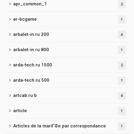
apr_common_1
2
ar-bcgame
1
arbalet-in.ru 200
4
arbalet-in.ru 800
1
arda-tech.ru 1500
2
arda-tech.ru 500
1
artcab.ru b
4
article
1
Articles de la mariГ©e par correspondance
1