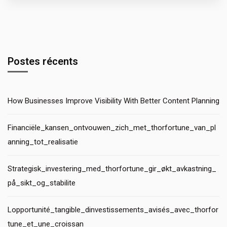
Postes récents
How Businesses Improve Visibility With Better Content Planning
Financiële_kansen_ontvouwen_zich_met_thorfortune_van_pl
anning_tot_realisatie
Strategisk_investering_med_thorfortune_gir_økt_avkastning_
på_sikt_og_stabilite
Lopportunité_tangible_dinvestissements_avisés_avec_thorfor
tune_et_une_croissan