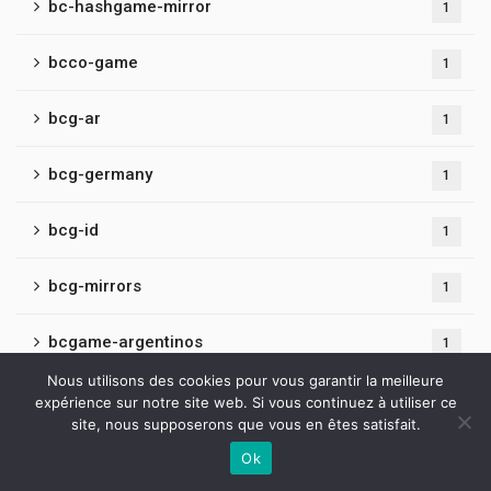
bc-hashgame-mirror
1
bcco-game
1
bcg-ar
1
bcg-germany
1
bcg-id
1
bcg-mirrors
1
bcgame-argentinos
1
Nous utilisons des cookies pour vous garantir la meilleure
bcgame-az
1
expérience sur notre site web. Si vous continuez à utiliser ce
site, nous supposerons que vous en êtes satisfait.
bcgame-cameroon
1
Ok
Contactez-nous