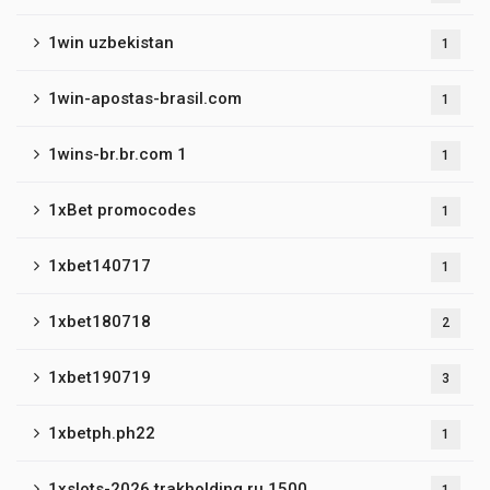
1win uzbekistan
1
1win-apostas-brasil.com
1
1wins-br.br.com 1
1
1xBet promocodes
1
1xbet140717
1
1xbet180718
2
1xbet190719
3
1xbetph.ph22
1
1xslots-2026.trakholding.ru 1500