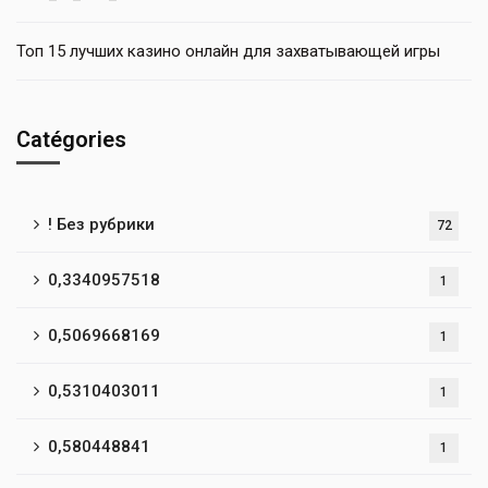
Топ 15 лучших казино онлайн для захватывающей игры
Catégories
! Без рубрики
72
0,3340957518
1
0,5069668169
1
0,5310403011
1
0,580448841
1