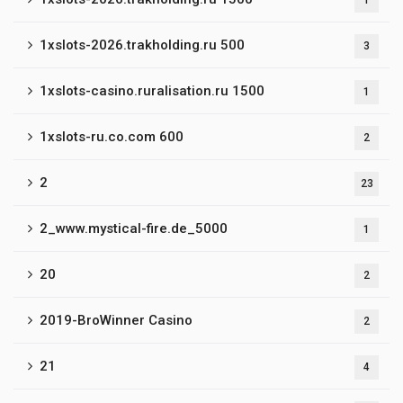
1
1xslots-2026.trakholding.ru 500
3
1xslots-casino.ruralisation.ru 1500
1
1xslots-ru.co.com 600
2
2
23
2_www.mystical-fire.de_5000
1
20
2
2019-BroWinner Casino
2
21
4