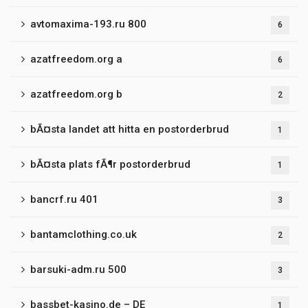
avtomaxima-193.ru 800
6
azatfreedom.org a
6
azatfreedom.org b
2
bÃ¤sta landet att hitta en postorderbrud
1
bÃ¤sta plats fÃ¶r postorderbrud
1
bancrf.ru 401
3
bantamclothing.co.uk
2
barsuki-adm.ru 500
3
bassbet-kasino.de – DE
1