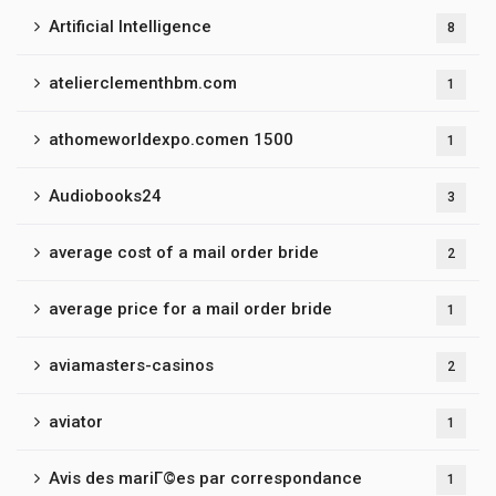
Artificial Intelligence
8
atelierclementhbm.com
1
athomeworldexpo.comen 1500
1
Audiobooks24
3
average cost of a mail order bride
2
average price for a mail order bride
1
aviamasters-casinos
2
aviator
1
Avis des mariГ©es par correspondance
1