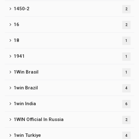
1450-2
2
16
2
18
1
1941
1
1Win Brasil
1
1win Brazil
4
1win India
6
1WIN Official In Russia
2
1win Turkiye
4