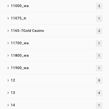
11000_wa
2
11075_tr
1
1165-7Gold Casino
2
11700_wa
1
11800_wa
1
11900_wa
1
12
5
13
4
14
1