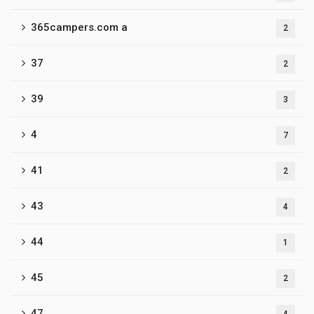
365campers.com a
2
37
2
39
3
4
7
41
2
43
4
44
1
45
2
47