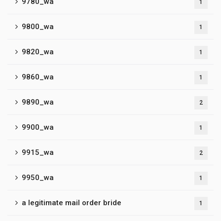
9780_wa
1
9800_wa
1
9820_wa
1
9860_wa
1
9890_wa
2
9900_wa
1
9915_wa
2
9950_wa
1
a legitimate mail order bride
1