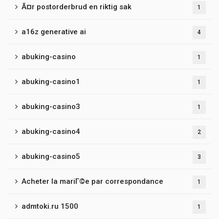
Ã¤r postorderbrud en riktig sak
1
a16z generative ai
4
abuking-casino
1
abuking-casino1
1
abuking-casino3
1
abuking-casino4
2
abuking-casino5
3
Acheter la mariГ©e par correspondance
1
admtoki.ru 1500
1