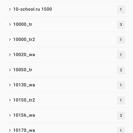
10-school.ru 1500
1
10000_tr
3
10000_tr2
1
10020_wa
1
10050_tr
2
10130_wa
1
10150_tr2
1
10156_wa
2
10170_wa
1