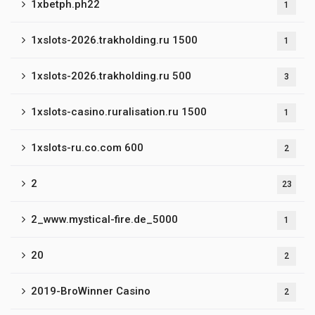
1xbetph.ph22
1
1xslots-2026.trakholding.ru 1500
1
1xslots-2026.trakholding.ru 500
3
1xslots-casino.ruralisation.ru 1500
1
1xslots-ru.co.com 600
2
2
23
2_www.mystical-fire.de_5000
1
20
2
2019-BroWinner Casino
2