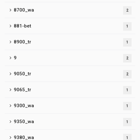
8700_wa
2
881-bet
1
8900_tr
1
9
2
9050_tr
2
9065_tr
1
9300_wa
1
9350_wa
1
9380_wa
1