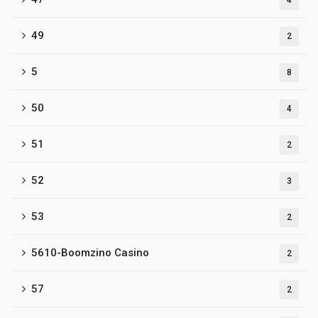
4
49
2
5
8
50
4
51
2
52
3
53
2
5610-Boomzino Casino
2
57
2