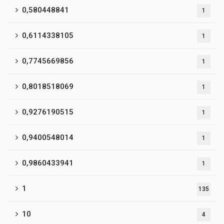
0,580448841
1
0,6114338105
1
0,7745669856
1
0,8018518069
1
0,9276190515
1
0,9400548014
1
0,9860433941
1
1
135
10
4