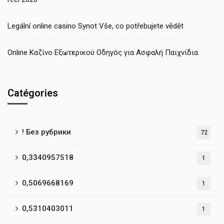
Legální online casino Synot Vše, co potřebujete vědět
Online Καζίνο Εξωτερικού Οδηγός για Ασφαλή Παιχνίδια
Catégories
! Без рубрики
72
0,3340957518
1
0,5069668169
1
0,5310403011
1