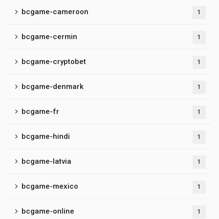
bcgame-cameroon
1
bcgame-cermin
1
bcgame-cryptobet
1
bcgame-denmark
1
bcgame-fr
1
bcgame-hindi
1
bcgame-latvia
1
bcgame-mexico
1
bcgame-online
1