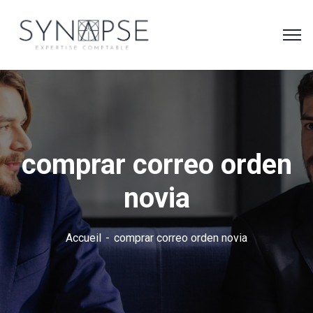
comprar correo orden
novia
Accueil
comprar correo orden novia