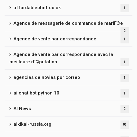
affordablechef.co.uk
1
Agence de messagerie de commande de mariГ©e
2
Agence de vente par correspondance
1
Agence de vente par correspondance avec la
meilleure rГ©putation
1
agencias de novias por correo
1
ai chat bot python 10
1
AI News
2
aikikai-russia.org
9)