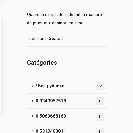
Quand la simplicité redéfinit la manière
de jouer aux casinos en ligne
Test Post Created
Catégories
! Без рубрики
72
0,3340957518
1
0,5069668169
1
0,5310403011
1