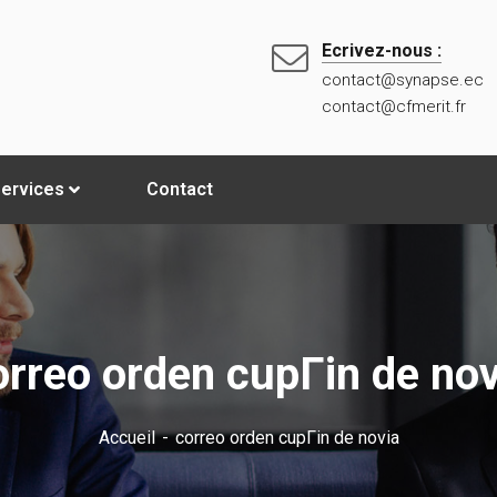
Ecrivez-nous :
contact@synapse.ec
contact@cfmerit.fr
ervices
Contact
orreo orden cupГіn de nov
Accueil
correo orden cupГіn de novia