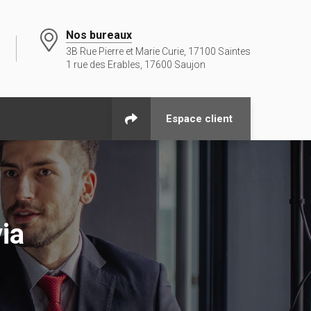
Nos bureaux
3B Rue Pierre et Marie Curie, 17100 Saintes
1 rue des Erables, 17600 Saujon
Espace client
ia