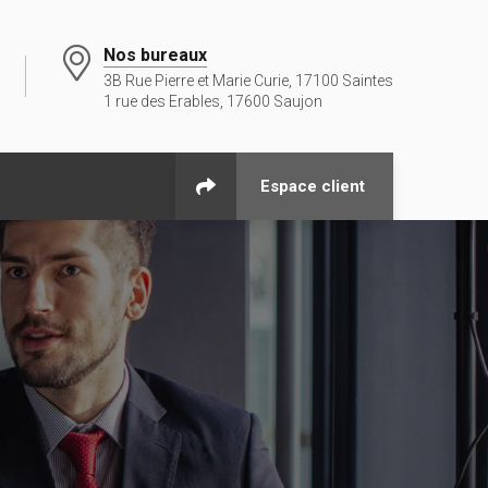
Nos bureaux
3B Rue Pierre et Marie Curie, 17100 Saintes
1 rue des Erables, 17600 Saujon
Espace client