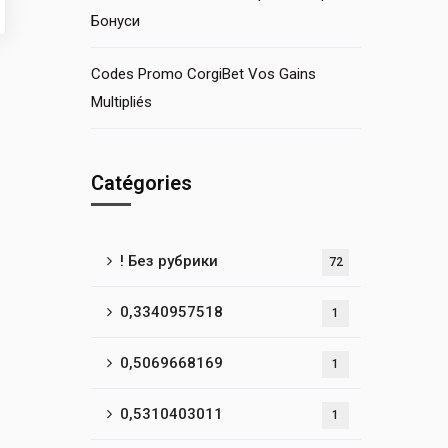
Бонуси
Codes Promo CorgiBet Vos Gains
Multipliés
Catégories
! Без рубрики
72
0,3340957518
1
0,5069668169
1
0,5310403011
1