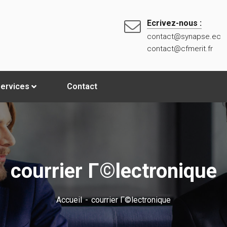
Ecrivez-nous :
contact@synapse.ec
contact@cfmerit.fr
ervices
Contact
courrier Г©lectronique
Accueil
courrier Г©lectronique