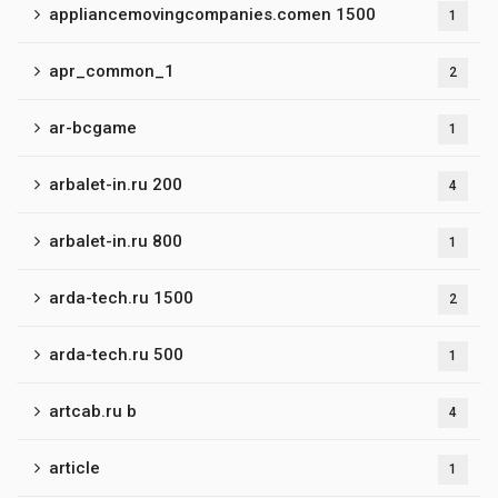
appliancemovingcompanies.comen 1500
1
apr_common_1
2
ar-bcgame
1
arbalet-in.ru 200
4
arbalet-in.ru 800
1
arda-tech.ru 1500
2
arda-tech.ru 500
1
artcab.ru b
4
article
1