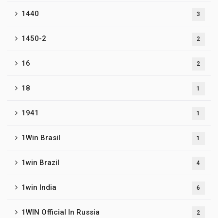
1440
3
1450-2
2
16
2
18
1
1941
1
1Win Brasil
1
1win Brazil
4
1win India
6
1WIN Official In Russia
2