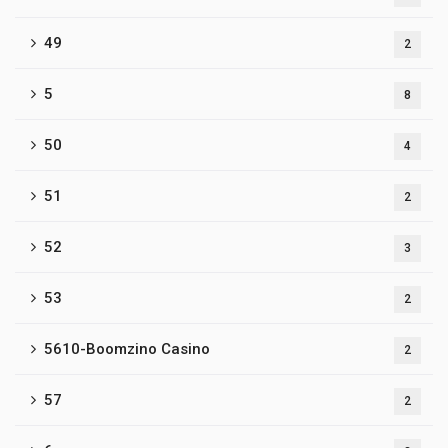
49
2
5
8
50
4
51
2
52
3
53
2
5610-Boomzino Casino
2
57
2