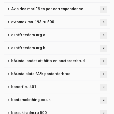
Avis des mariГ©es par correspondance
1
avtomaxima-193.ru 800
6
azatfreedom.org a
6
azatfreedom.org b
2
bÃ¤sta landet att hitta en postorderbrud
1
bÃ¤sta plats fÃ¶r postorderbrud
1
bancrf.ru 401
3
bantamclothing.co.uk
2
barsuki-adm.ru 500
3