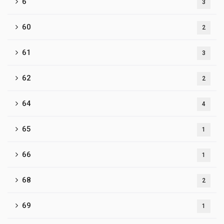
6
3
60
2
61
3
62
2
64
4
65
1
66
1
68
2
69
1