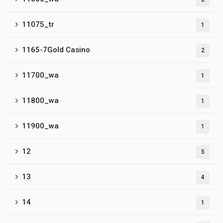
11075_tr
1
1165-7Gold Casino
2
11700_wa
1
11800_wa
1
11900_wa
1
12
5
13
4
14
1