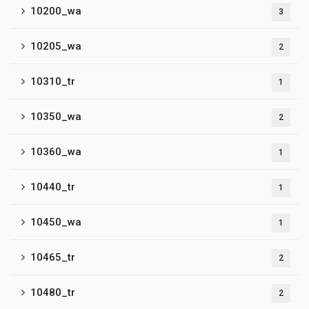
10200_wa
3
10205_wa
2
10310_tr
1
10350_wa
2
10360_wa
1
10440_tr
1
10450_wa
1
10465_tr
2
10480_tr
2