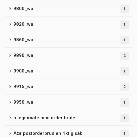
9800_wa
1
9820_wa
1
9860_wa
1
9890_wa
2
9900_wa
1
9915_wa
2
9950_wa
1
a legitimate mail order bride
1
Ã¤r postorderbrud en riktig sak
1