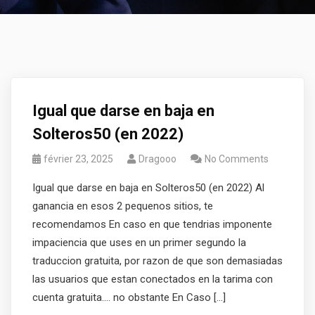
Igual que darse en baja en
Solteros50 (en 2022)
février 23, 2025
Dragooo
No Comments
Igual que darse en baja en Solteros50 (en 2022) Al
ganancia en esos 2 pequenos sitios, te
recomendamos En caso en que tendrias imponente
impaciencia que uses en un primer segundo la
traduccion gratuita, por razon de que son demasiadas
las usuarios que estan conectados en la tarima con
cuenta gratuita…. no obstante En Caso […]