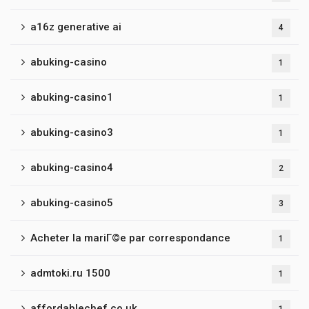
a16z generative ai
4
abuking-casino
1
abuking-casino1
1
abuking-casino3
1
abuking-casino4
2
abuking-casino5
3
Acheter la mariГ©e par correspondance
1
admtoki.ru 1500
1
affordablechef.co.uk