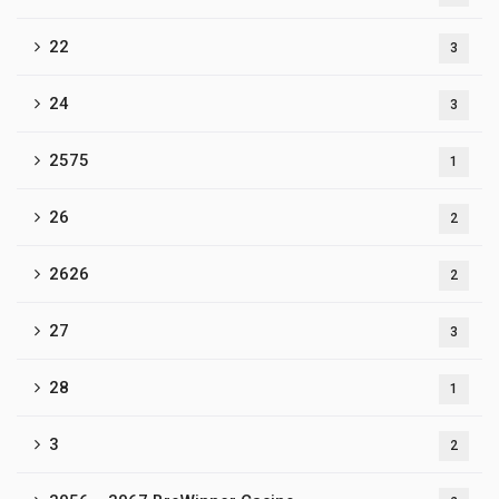
22
3
24
3
2575
1
26
2
2626
2
27
3
28
1
3
2