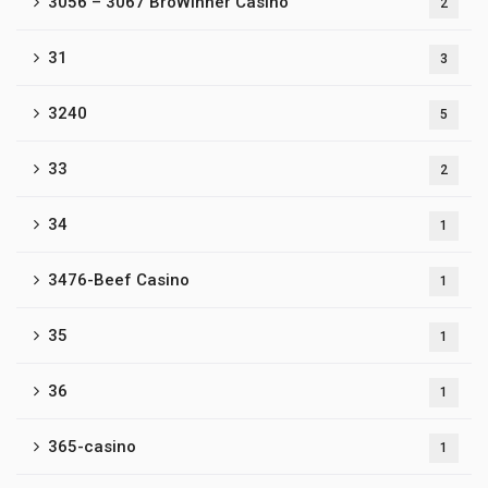
3056 – 3067 BroWinner Casino
2
31
3
3240
5
33
2
34
1
3476-Beef Casino
1
35
1
36
1
365-casino
1