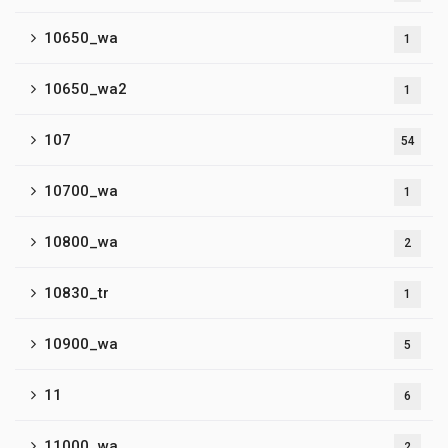
10650_wa
1
10650_wa2
1
107
54
10700_wa
1
10800_wa
2
10830_tr
1
10900_wa
5
11
6
11000_wa
2