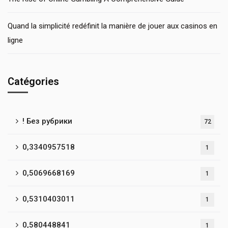
Quand la simplicité redéfinit la manière de jouer aux casinos en
ligne
Catégories
! Без рубрики
72
0,3340957518
1
0,5069668169
1
0,5310403011
1
0,580448841
1