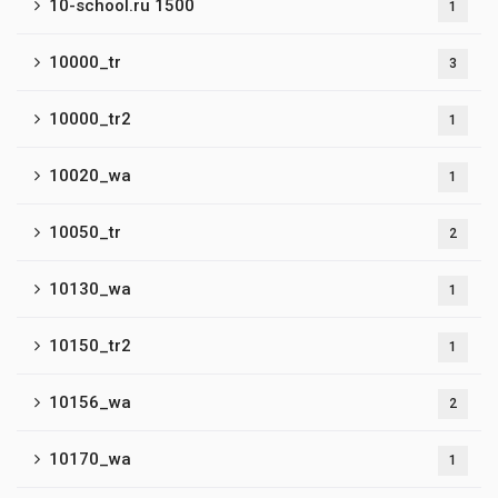
10-school.ru 1500
1
10000_tr
3
10000_tr2
1
10020_wa
1
10050_tr
2
10130_wa
1
10150_tr2
1
10156_wa
2
10170_wa
1