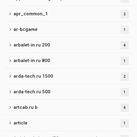
apr_common_1
2
ar-bcgame
1
arbalet-in.ru 200
4
arbalet-in.ru 800
1
arda-tech.ru 1500
2
arda-tech.ru 500
1
artcab.ru b
4
article
1