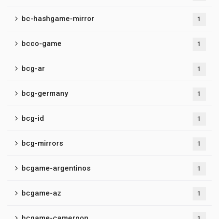
bc-hashgame-mirror
1
bcco-game
1
bcg-ar
1
bcg-germany
1
bcg-id
1
bcg-mirrors
1
bcgame-argentinos
1
bcgame-az
1
bcgame-cameroon
1