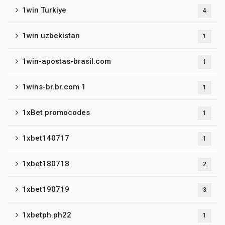
1win Turkiye
4
1win uzbekistan
1
1win-apostas-brasil.com
1
1wins-br.br.com 1
1
1xBet promocodes
1
1xbet140717
1
1xbet180718
2
1xbet190719
3
1xbetph.ph22
1