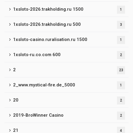
1xslots-2026.trakholding.ru 1500
1
1xslots-2026.trakholding.ru 500
3
1xslots-casino.ruralisation.ru 1500
1
1xslots-ru.co.com 600
2
2
23
2_www.mystical-fire.de_5000
1
20
2
2019-BroWinner Casino
2
21
4