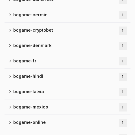
bcgame-cermin
1
bcgame-cryptobet
1
bcgame-denmark
1
bcgame-fr
1
bcgame-hindi
1
bcgame-latvia
1
bcgame-mexico
1
bcgame-online
1