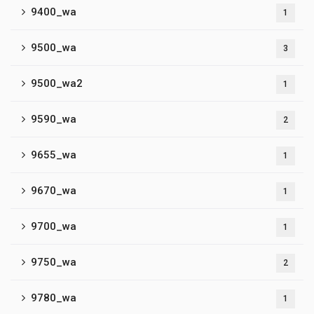
9400_wa
1
9500_wa
3
9500_wa2
1
9590_wa
2
9655_wa
1
9670_wa
1
9700_wa
1
9750_wa
2
9780_wa
1