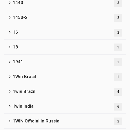
1440
3
1450-2
2
16
2
18
1
1941
1
1Win Brasil
1
1win Brazil
4
1win India
6
1WIN Official In Russia
2