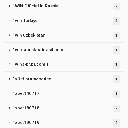
1WIN Official In Russia
2
1win Turkiye
4
1win uzbekistan
1
1win-apostas-brasil.com
1
1wins-br.br.com 1
1
1xBet promocodes
1
1xbet140717
1
1xbet180718
2
1xbet190719
3