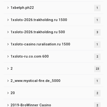
1xbetph.ph22
1
1xslots-2026.trakholding.ru 1500
1
1xslots-2026.trakholding.ru 500
3
1xslots-casino.ruralisation.ru 1500
1
1xslots-ru.co.com 600
2
2
23
2_www.mystical-fire.de_5000
1
20
2
2019-BroWinner Casino
2