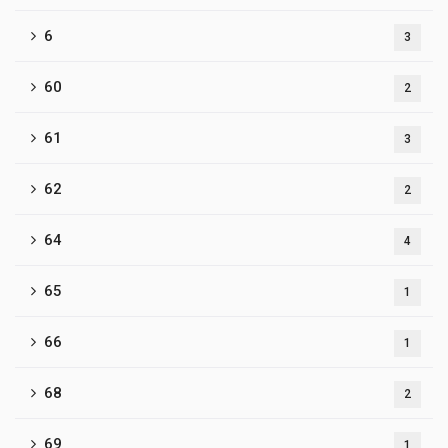
6
3
60
2
61
3
62
2
64
4
65
1
66
1
68
2
69
1