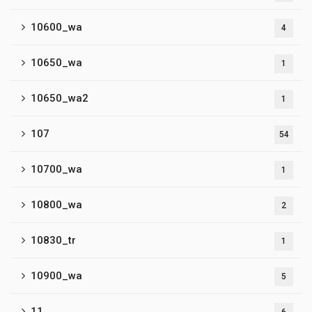
10600_wa
4
10650_wa
1
10650_wa2
1
107
54
10700_wa
1
10800_wa
2
10830_tr
1
10900_wa
5
11