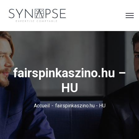
fairspinkaszino.hu –
HU
Accueil
fairspinkaszino.hu - HU