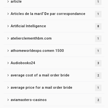
article
1
Articles de la mariГ©e par correspondance
1
Artificial Intelligence
8
atelierclementhbm.com
1
athomeworldexpo.comen 1500
1
Audiobooks24
3
average cost of a mail order bride
2
average price for a mail order bride
1
aviamasters-casinos
2