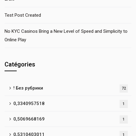
Test Post Created
No KYC Casinos Bring a New Level of Speed and Simplicity to
Online Play
Catégories
! Без рубрики
72
0,3340957518
1
0,5069668169
1
0,5310403011
1