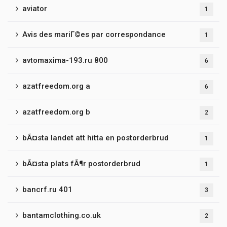
aviator
1
Avis des mariГ©es par correspondance
1
avtomaxima-193.ru 800
6
azatfreedom.org a
6
azatfreedom.org b
2
bÃ¤sta landet att hitta en postorderbrud
1
bÃ¤sta plats fÃ¶r postorderbrud
1
bancrf.ru 401
3
bantamclothing.co.uk
2