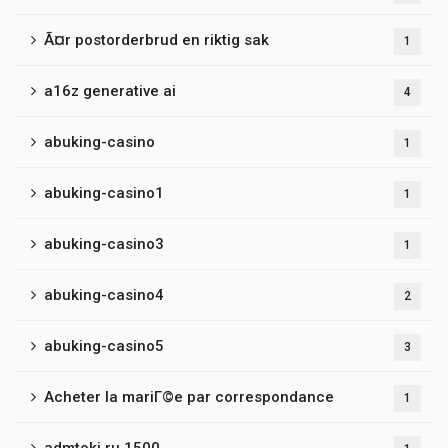
Ã¤r postorderbrud en riktig sak
1
a16z generative ai
4
abuking-casino
1
abuking-casino1
1
abuking-casino3
1
abuking-casino4
2
abuking-casino5
3
Acheter la mariГ©e par correspondance
1