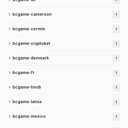
1
bcgame-cameroon
1
bcgame-cermin
1
bcgame-cryptobet
1
bcgame-denmark
1
bcgame-fr
1
bcgame-hindi
1
bcgame-latvia
1
bcgame-mexico
1