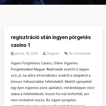
regisztráció után ingyen pörgetés
casino 1
janvier 18, 2025
Dragooo
No Comments
Ingyen Pörgetéses Casino, Online Ingyenes
Pörgetésekkel Magyar Akármelyik esetről is legyen
szó, jó, ha előre informálódsz ezekről a dolgokról a
bónusz felhasználási feltételeiből. Mielőtt igényelnél
egy ilyen ingyenes pöris ajánlatot, mindenképpen nézz
utána a feltételeknek, hiszen ha már befizettél, azt
nem vonhatod vissza. Az ingyen porgetes