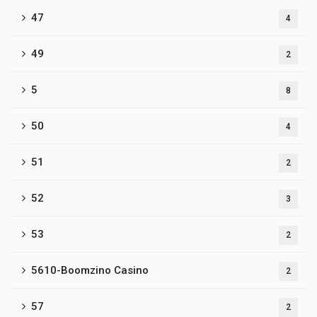
47
4
49
2
5
8
50
4
51
2
52
3
53
2
5610-Boomzino Casino
2
57
2