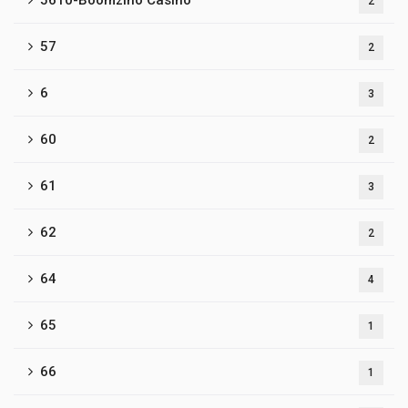
5610-Boomzino Casino
2
57
2
6
3
60
2
61
3
62
2
64
4
65
1
66
1