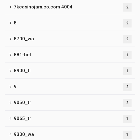
7kcasinojam.co.com 4004
2
8
2
8700_wa
2
881-bet
1
8900_tr
1
9
2
9050_tr
2
9065_tr
1
9300_wa
1