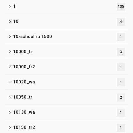
1
135
10
4
10-school.ru 1500
1
10000_tr
3
10000_tr2
1
10020_wa
1
10050_tr
2
10130_wa
1
10150_tr2
1