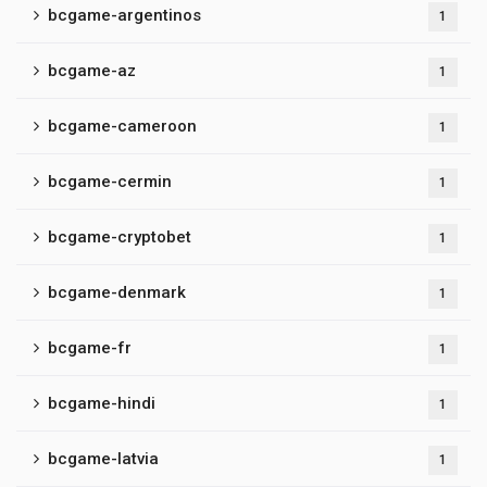
bcgame-argentinos
1
bcgame-az
1
bcgame-cameroon
1
bcgame-cermin
1
bcgame-cryptobet
1
bcgame-denmark
1
bcgame-fr
1
bcgame-hindi
1
bcgame-latvia
1