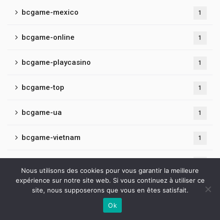
bcgame-mexico
1
bcgame-online
1
bcgame-playcasino
1
bcgame-top
1
bcgame-ua
1
bcgame-vietnam
1
bcgame30073
1
Nous utilisons des cookies pour vous garantir la meilleure
expérience sur notre site web. Si vous continuez à utiliser ce
bcgame7087
1
site, nous supposerons que vous en êtes satisfait.
Ok
bcgamebet
Contactez-nous
1