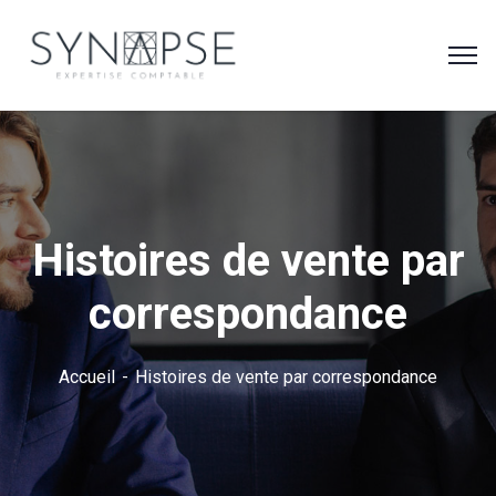
Histoires de vente par
correspondance
Accueil
Histoires de vente par correspondance