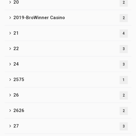
20
2
2019-BroWinner Casino
2
21
4
22
3
24
3
2575
1
26
2
2626
2
27
3