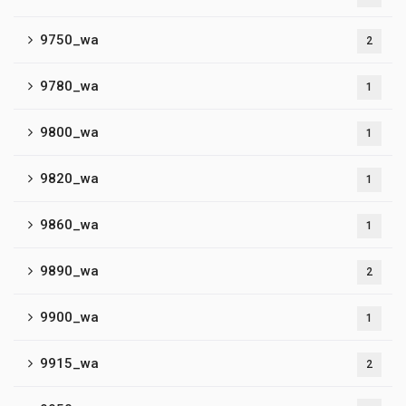
9750_wa
2
9780_wa
1
9800_wa
1
9820_wa
1
9860_wa
1
9890_wa
2
9900_wa
1
9915_wa
2