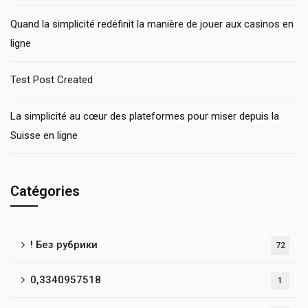
Quand la simplicité redéfinit la manière de jouer aux casinos en
ligne
Test Post Created
La simplicité au cœur des plateformes pour miser depuis la
Suisse en ligne
Catégories
! Без рубрики
72
0,3340957518
1