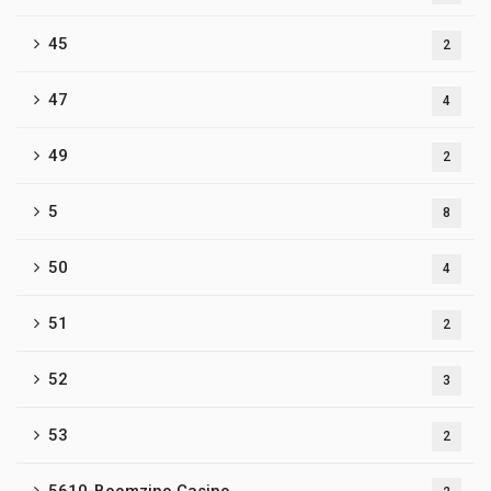
45
2
47
4
49
2
5
8
50
4
51
2
52
3
53
2