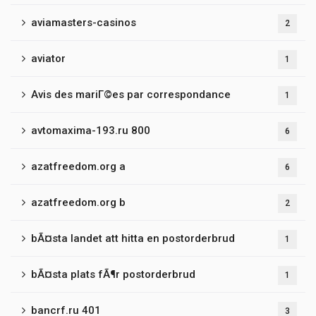
aviamasters-casinos
2
aviator
1
Avis des mariГ©es par correspondance
1
avtomaxima-193.ru 800
6
azatfreedom.org a
6
azatfreedom.org b
2
bÃ¤sta landet att hitta en postorderbrud
1
bÃ¤sta plats fÃ¶r postorderbrud
1
bancrf.ru 401
3