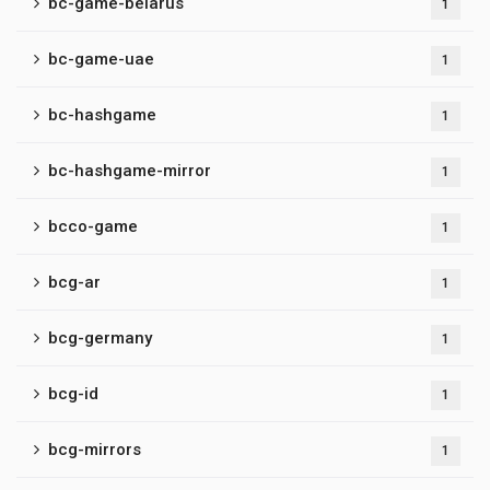
bc-game-belarus
1
bc-game-uae
1
bc-hashgame
1
bc-hashgame-mirror
1
bcco-game
1
bcg-ar
1
bcg-germany
1
bcg-id
1
bcg-mirrors
1