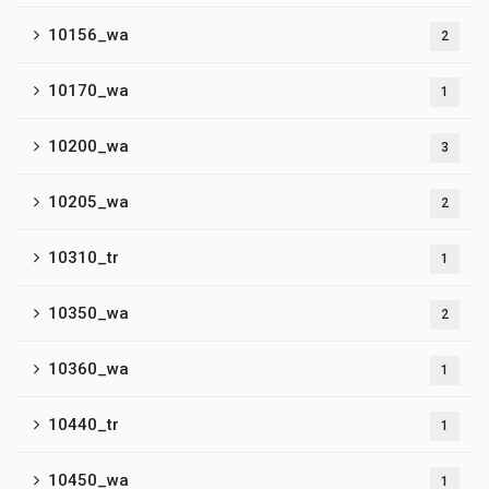
10156_wa
2
10170_wa
1
10200_wa
3
10205_wa
2
10310_tr
1
10350_wa
2
10360_wa
1
10440_tr
1
10450_wa
1