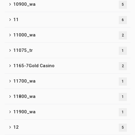
10900_wa
5
11
6
11000_wa
2
11075_tr
1
1165-7Gold Casino
2
11700_wa
1
11800_wa
1
11900_wa
1
12
5