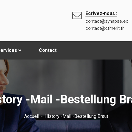
Ecrivez-nous :
contact@synapse.ec
contact@cfmerit.fr
ervices
Contact
story -Mail -Bestellung Br
Accueil
History -Mail -Bestellung Braut