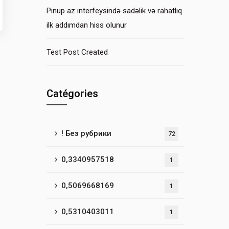
Pinup az interfeysində sadəlik və rahatlıq
ilk addımdan hiss olunur
Test Post Created
Catégories
! Без рубрики
72
0,3340957518
1
0,5069668169
1
0,5310403011
1