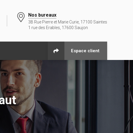
Nos bureaux
3B Rue Pierre et Marie Curie, 17100 Saintes
1 rue des Erables, 17600 Saujon
Espace client
aut