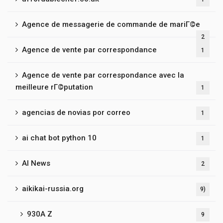
Agence de messagerie de commande de mariГ©e
2
Agence de vente par correspondance
1
Agence de vente par correspondance avec la
meilleure rГ©putation
1
agencias de novias por correo
1
ai chat bot python 10
1
AI News
2
aikikai-russia.org
9)
930A Z
9