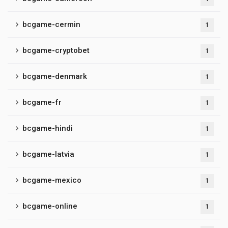
bcgame-cermin
1
bcgame-cryptobet
1
bcgame-denmark
1
bcgame-fr
1
bcgame-hindi
1
bcgame-latvia
1
bcgame-mexico
1
bcgame-online
1