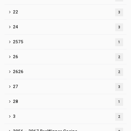
22
3
24
3
2575
1
26
2
2626
2
27
3
28
1
3
2