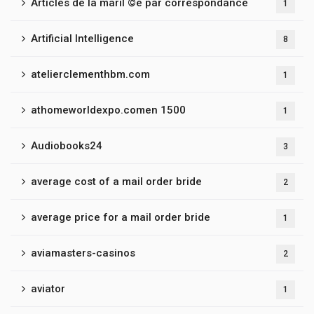
Articles de la mariГ©e par correspondance
1
Artificial Intelligence
8
atelierclementhbm.com
1
athomeworldexpo.comen 1500
1
Audiobooks24
3
average cost of a mail order bride
2
average price for a mail order bride
1
aviamasters-casinos
2
aviator
1