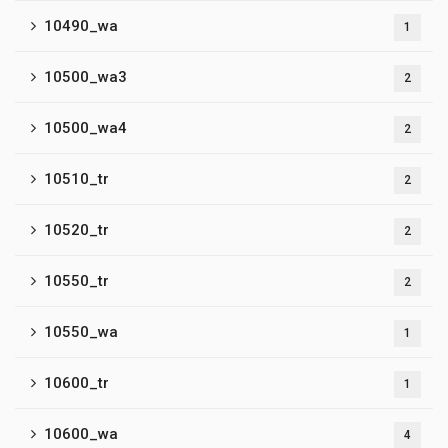
10490_wa
1
10500_wa3
2
10500_wa4
2
10510_tr
2
10520_tr
2
10550_tr
2
10550_wa
1
10600_tr
1
10600_wa
4