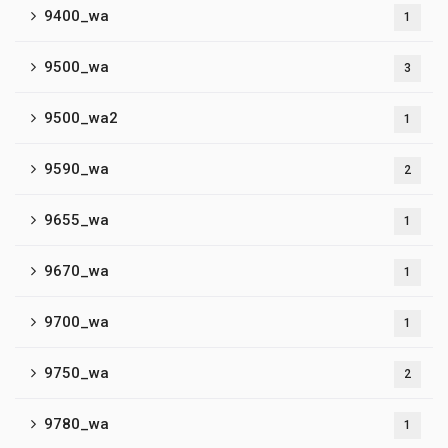
9400_wa
1
9500_wa
3
9500_wa2
1
9590_wa
2
9655_wa
1
9670_wa
1
9700_wa
1
9750_wa
2
9780_wa
1