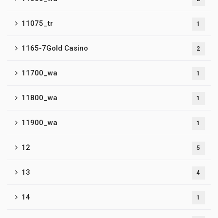
11075_tr
1
1165-7Gold Casino
2
11700_wa
1
11800_wa
1
11900_wa
1
12
5
13
4
14
1