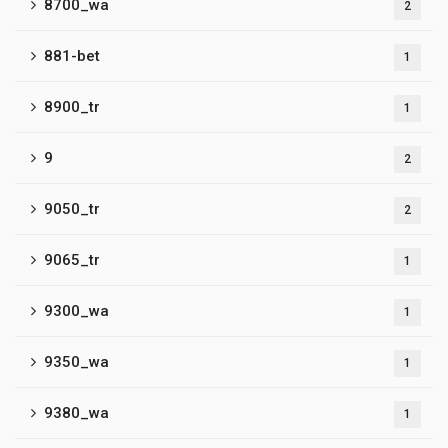
8700_wa
2
881-bet
1
8900_tr
1
9
2
9050_tr
2
9065_tr
1
9300_wa
1
9350_wa
1
9380_wa
1