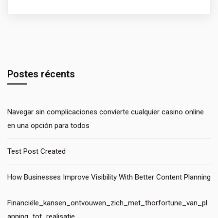
Postes récents
Navegar sin complicaciones convierte cualquier casino online
en una opción para todos
Test Post Created
How Businesses Improve Visibility With Better Content Planning
Financiële_kansen_ontvouwen_zich_met_thorfortune_van_pl
anning_tot_realisatie