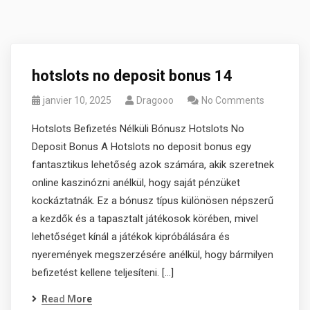
hotslots no deposit bonus 14
janvier 10, 2025
Dragooo
No Comments
Hotslots Befizetés Nélküli Bónusz Hotslots No
Deposit Bonus A Hotslots no deposit bonus egy
fantasztikus lehetőség azok számára, akik szeretnek
online kaszinózni anélkül, hogy saját pénzüket
kockáztatnák. Ez a bónusz típus különösen népszerű
a kezdők és a tapasztalt játékosok körében, mivel
lehetőséget kínál a játékok kipróbálására és
nyeremények megszerzésére anélkül, hogy bármilyen
befizetést kellene teljesíteni. […]
Read More