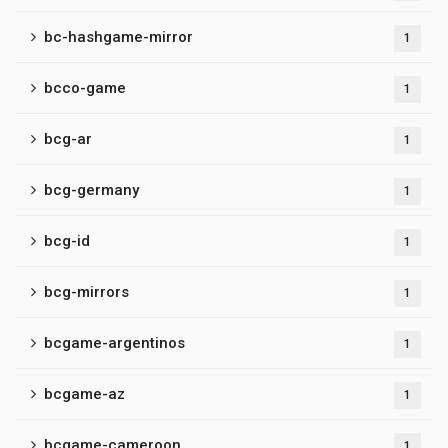
bc-hashgame-mirror
1
bcco-game
1
bcg-ar
1
bcg-germany
1
bcg-id
1
bcg-mirrors
1
bcgame-argentinos
1
bcgame-az
1
bcgame-cameroon
1