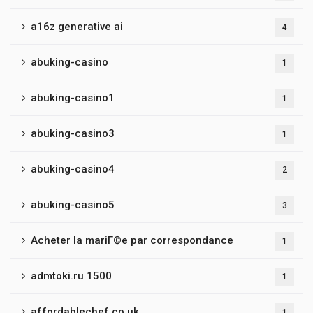
a16z generative ai
4
abuking-casino
1
abuking-casino1
1
abuking-casino3
1
abuking-casino4
2
abuking-casino5
3
Acheter la mariГ©e par correspondance
1
admtoki.ru 1500
1
affordablechef.co.uk
1