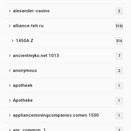
alexander-casino
2
alliance-teh.ru
316)
1450A Z
316
ancientmyko.net 1013
7
anonymous
2
apotheek
1
Apotheke
1
appliancemovingcompanies.comen 1500
1
apr_common_1
2