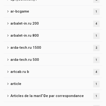
ar-bcgame
1
arbalet-in.ru 200
4
arbalet-in.ru 800
1
arda-tech.ru 1500
2
arda-tech.ru 500
1
artcab.ru b
4
article
1
Articles de la mariГ©e par correspondance
1