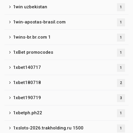
1win uzbekistan
1
1win-apostas-brasil.com
1
1wins-br.br.com 1
1
1xBet promocodes
1
1xbet140717
1
1xbet180718
2
1xbet190719
3
1xbetph.ph22
1
1xslots-2026.trakholding.ru 1500
1