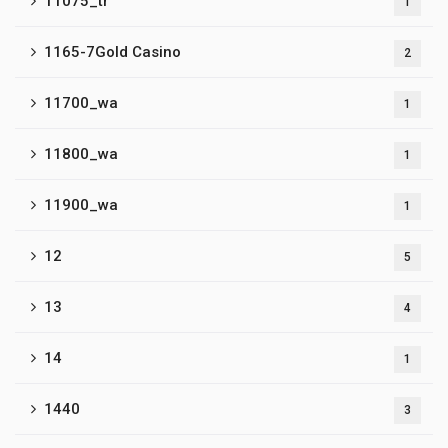
11075_tr
1
1165-7Gold Casino
2
11700_wa
1
11800_wa
1
11900_wa
1
12
5
13
4
14
1
1440
3