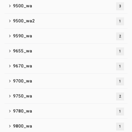
9500_wa
3
9500_wa2
1
9590_wa
2
9655_wa
1
9670_wa
1
9700_wa
1
9750_wa
2
9780_wa
1
9800_wa
1