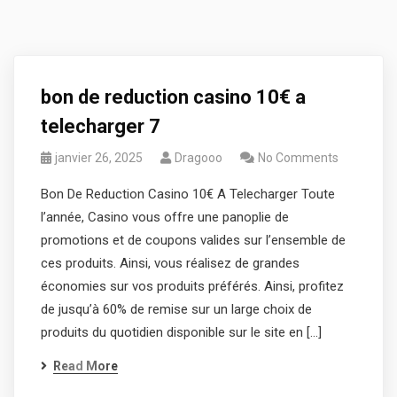
bon de reduction casino 10€ a
telecharger 7
janvier 26, 2025
Dragooo
No Comments
Bon De Reduction Casino 10€ A Telecharger Toute
l’année, Casino vous offre une panoplie de
promotions et de coupons valides sur l’ensemble de
ces produits. Ainsi, vous réalisez de grandes
économies sur vos produits préférés. Ainsi, profitez
de jusqu’à 60% de remise sur un large choix de
produits du quotidien disponible sur le site en […]
Read More