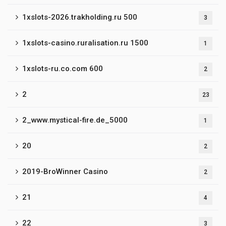
1xslots-2026.trakholding.ru 500
3
1xslots-casino.ruralisation.ru 1500
1
1xslots-ru.co.com 600
2
2
23
2_www.mystical-fire.de_5000
1
20
2
2019-BroWinner Casino
2
21
4
22
3