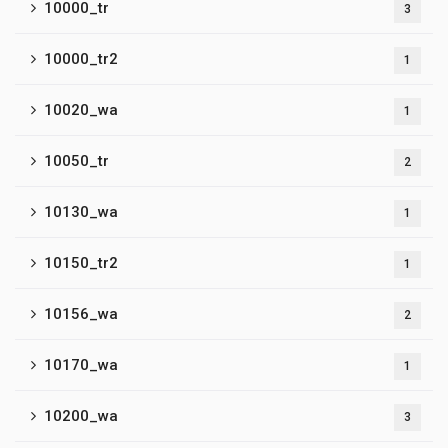
10000_tr
3
10000_tr2
1
10020_wa
1
10050_tr
2
10130_wa
1
10150_tr2
1
10156_wa
2
10170_wa
1
10200_wa
3