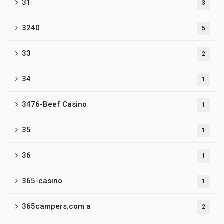
31
3
3240
5
33
2
34
1
3476-Beef Casino
1
35
1
36
1
365-casino
1
365campers.com a
2