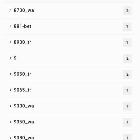
8700_wa
2
881-bet
1
8900_tr
1
9
2
9050_tr
2
9065_tr
1
9300_wa
1
9350_wa
1
9380_wa
1