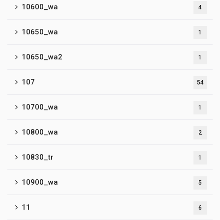
10600_wa
4
10650_wa
1
10650_wa2
1
107
54
10700_wa
1
10800_wa
2
10830_tr
1
10900_wa
5
11
6