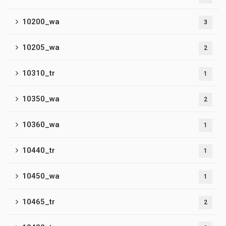
10200_wa
3
10205_wa
2
10310_tr
1
10350_wa
2
10360_wa
1
10440_tr
1
10450_wa
1
10465_tr
2