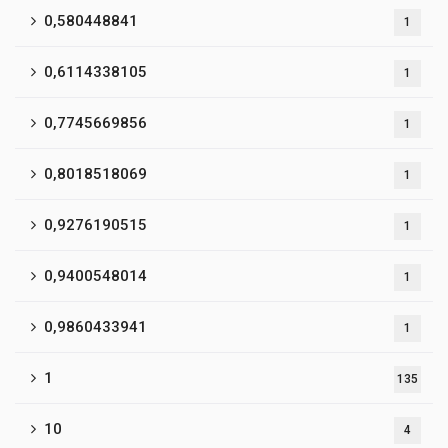
0,580448841
1
0,6114338105
1
0,7745669856
1
0,8018518069
1
0,9276190515
1
0,9400548014
1
0,9860433941
1
1
135
10
4