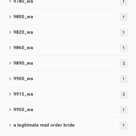
9780_wa
1
9800_wa
1
9820_wa
1
9860_wa
1
9890_wa
2
9900_wa
1
9915_wa
2
9950_wa
1
a legitimate mail order bride
1