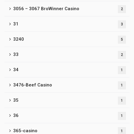
3056 – 3067 BroWinner Casino
2
31
3
3240
5
33
2
34
1
3476-Beef Casino
1
35
1
36
1
365-casino
1