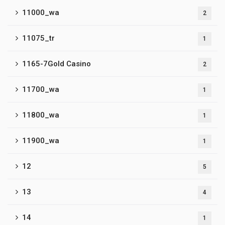
11000_wa
2
11075_tr
1
1165-7Gold Casino
2
11700_wa
1
11800_wa
1
11900_wa
1
12
5
13
4
14
1