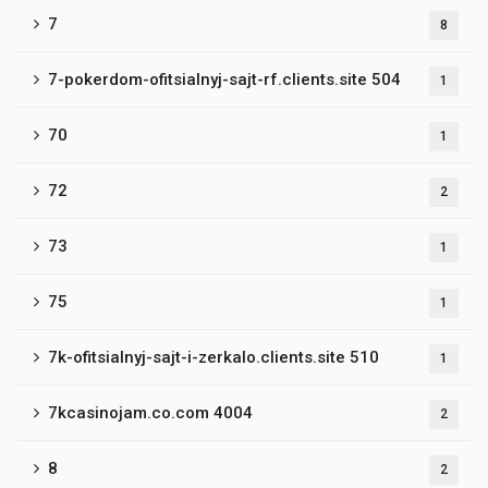
7
8
7-pokerdom-ofitsialnyj-sajt-rf.clients.site 504
1
70
1
72
2
73
1
75
1
7k-ofitsialnyj-sajt-i-zerkalo.clients.site 510
1
7kcasinojam.co.com 4004
2
8
2