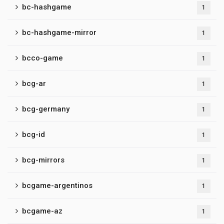
bc-hashgame
1
bc-hashgame-mirror
1
bcco-game
1
bcg-ar
1
bcg-germany
1
bcg-id
1
bcg-mirrors
1
bcgame-argentinos
1
bcgame-az
1