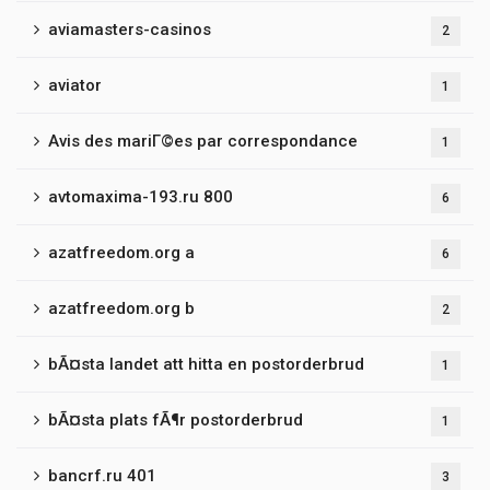
aviamasters-casinos
2
aviator
1
Avis des mariГ©es par correspondance
1
avtomaxima-193.ru 800
6
azatfreedom.org a
6
azatfreedom.org b
2
bÃ¤sta landet att hitta en postorderbrud
1
bÃ¤sta plats fÃ¶r postorderbrud
1
bancrf.ru 401
3