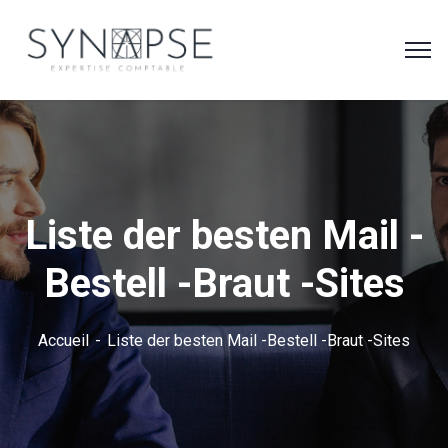
Liste der besten Mail -
Bestell -Braut -Sites
Accueil
Liste der besten Mail -Bestell -Braut -Sites