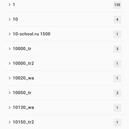
1
135
10
4
10-school.ru 1500
1
10000_tr
3
10000_tr2
1
10020_wa
1
10050_tr
2
10130_wa
1
10150_tr2
1