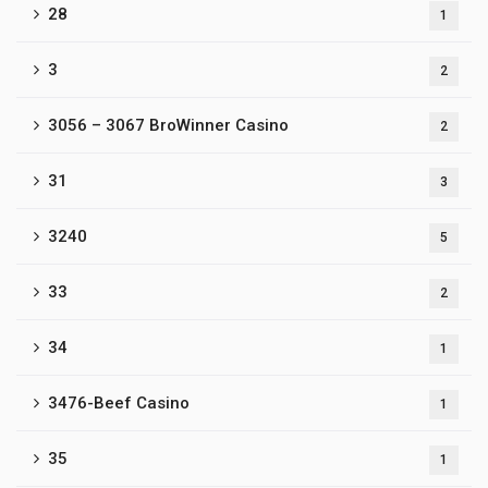
28
1
3
2
3056 – 3067 BroWinner Casino
2
31
3
3240
5
33
2
34
1
3476-Beef Casino
1
35
1