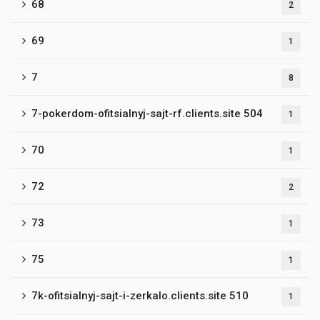
68
2
69
1
7
8
7-pokerdom-ofitsialnyj-sajt-rf.clients.site 504
1
70
1
72
2
73
1
75
1
7k-ofitsialnyj-sajt-i-zerkalo.clients.site 510
1