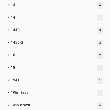
13
4
14
1
1440
3
1450-2
2
16
2
18
1
1941
1
1Win Brasil
1
1win Brazil
4