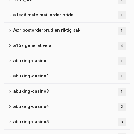
1
a legitimate mail order bride
1
Ã¤r postorderbrud en riktig sak
1
a16z generative ai
4
abuking-casino
1
abuking-casino1
1
abuking-casino3
1
abuking-casino4
2
abuking-casino5
3