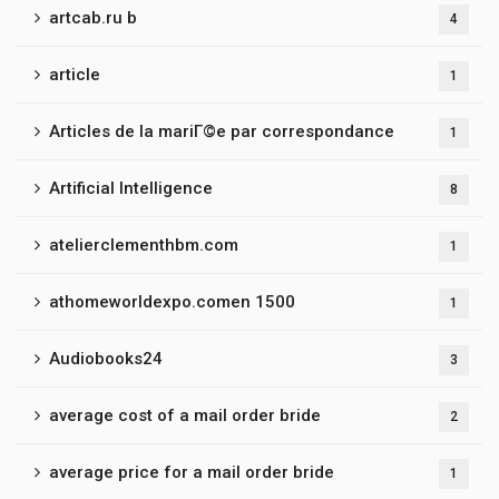
artcab.ru b
4
article
1
Articles de la mariГ©e par correspondance
1
Artificial Intelligence
8
atelierclementhbm.com
1
athomeworldexpo.comen 1500
1
Audiobooks24
3
average cost of a mail order bride
2
average price for a mail order bride
1