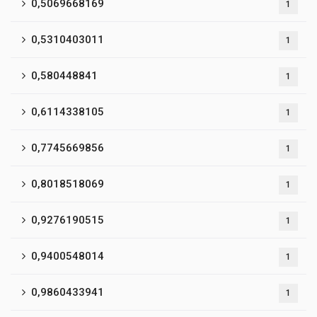
0,5069668169
1
0,5310403011
1
0,580448841
1
0,6114338105
1
0,7745669856
1
0,8018518069
1
0,9276190515
1
0,9400548014
1
0,9860433941
1