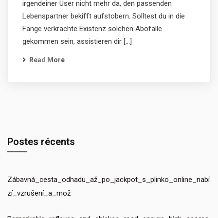
irgendeiner User nicht mehr da, den passenden
Lebenspartner bekifft aufstobern. Solltest du in die
Fange verkrachte Existenz solchen Abofalle
gekommen sein, assistieren dir […]
Read More
Postes récents
Zábavná_cesta_odhadu_až_po_jackpot_s_plinko_online_nabí
zí_vzrušení_a_mož