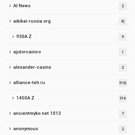
AI News
2
aikikai-russia.org
9)
930A Z
9
ajutorcainiro
1
alexander-casino
2
alliance-teh.ru
316)
1450A Z
316
ancientmyko.net 1013
7
anonymous
2