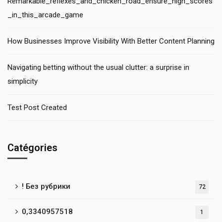
Remarkable_reflexes_and_chicken_road_ensure_high_scores
_in_this_arcade_game
How Businesses Improve Visibility With Better Content Planning
Navigating betting without the usual clutter: a surprise in
simplicity
Test Post Created
Catégories
! Без рубрики
72
0,3340957518
1