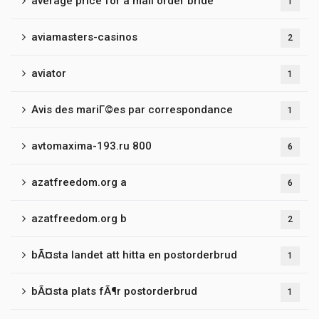
average price for a mail order bride
1
aviamasters-casinos
2
aviator
1
Avis des mariГ©es par correspondance
1
avtomaxima-193.ru 800
6
azatfreedom.org a
6
azatfreedom.org b
2
bÃ¤sta landet att hitta en postorderbrud
1
bÃ¤sta plats fÃ¶r postorderbrud
1