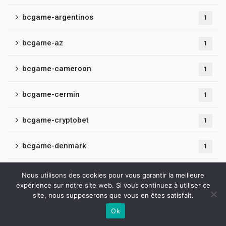
bcgame-argentinos
1
bcgame-az
1
bcgame-cameroon
1
bcgame-cermin
1
bcgame-cryptobet
1
bcgame-denmark
1
bcgame-fr
1
Nous utilisons des cookies pour vous garantir la meilleure
expérience sur notre site web. Si vous continuez à utiliser ce
site, nous supposerons que vous en êtes satisfait.
bcgame-hindi
1
Ok
Contactez-nous
bcgame-latvia
1