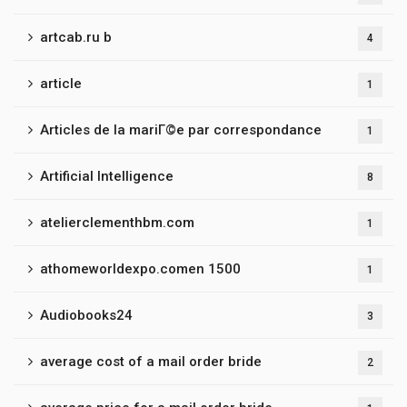
artcab.ru b
4
article
1
Articles de la mariГ©e par correspondance
1
Artificial Intelligence
8
atelierclementhbm.com
1
athomeworldexpo.comen 1500
1
Audiobooks24
3
average cost of a mail order bride
2