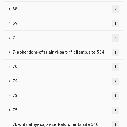
68
2
69
1
7
8
7-pokerdom-ofitsialnyj-sajt-rf.clients.site 504
1
70
1
72
2
73
1
75
1
7k-ofitsialnyj-sajt-i-zerkalo.clients.site 510
1