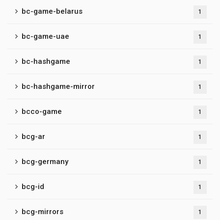
bc-game-belarus
1
bc-game-uae
1
bc-hashgame
1
bc-hashgame-mirror
1
bcco-game
1
bcg-ar
1
bcg-germany
1
bcg-id
1
bcg-mirrors
1