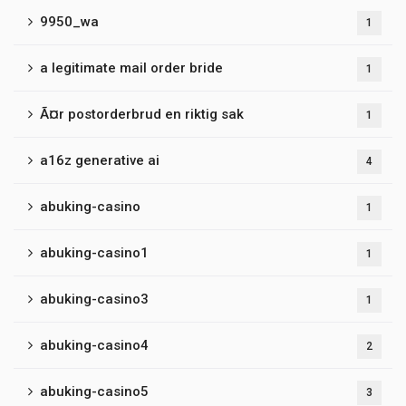
9950_wa
1
a legitimate mail order bride
1
Ã¤r postorderbrud en riktig sak
1
a16z generative ai
4
abuking-casino
1
abuking-casino1
1
abuking-casino3
1
abuking-casino4
2
abuking-casino5
3