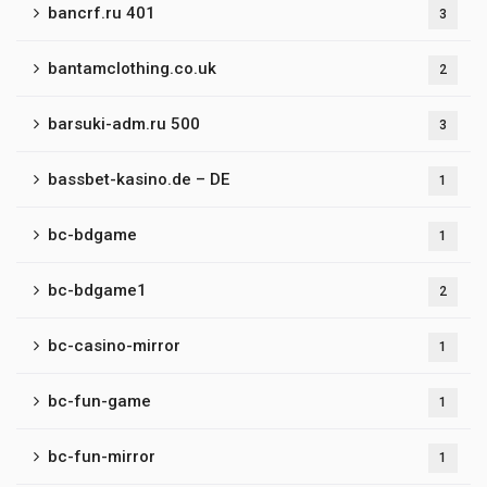
bancrf.ru 401
3
bantamclothing.co.uk
2
barsuki-adm.ru 500
3
bassbet-kasino.de – DE
1
bc-bdgame
1
bc-bdgame1
2
bc-casino-mirror
1
bc-fun-game
1
bc-fun-mirror
1