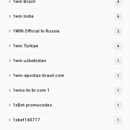
1win Brazil
4
1win India
6
1WIN Official In Russia
2
1win Turkiye
4
1win uzbekistan
1
1win-apostas-brasil.com
1
1wins-br.br.com 1
1
1xBet promocodes
1
1xbet140717
1