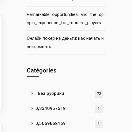
Remarkable_opportunities_and_the_spi
npin_experience_for_modern_players
Онлайн покер на деньги: как начать и
выигрывать
Catégories
! Без рубрики
72
0,3340957518
1
0,5069668169
1