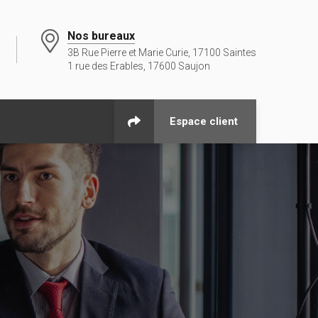
Nos bureaux
3B Rue Pierre et Marie Curie, 17100 Saintes
1 rue des Erables, 17600 Saujon
Espace client