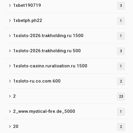
1xbet190719
3
1xbetph.ph22
1
1xslots-2026.trakholding.ru 1500
1
1xslots-2026.trakholding.ru 500
3
1xslots-casino.ruralisation.ru 1500
1
1xslots-ru.co.com 600
2
2
23
2_www.mystical-fire.de_5000
1
20
2