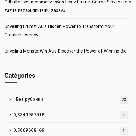
Odhaľte svet neobmedzených hier v Frumzi Casine Slovensko a
zažite nezabudnuteľnú zábavu
Unveiling Frumzi AU’s Hidden Power to Transform Your
Creative Journey
Unveiling MonsterWin Avis Discover the Power of Winning Big
Catégories
! Без рубрики
72
0,3340957518
1
0,5069668169
1