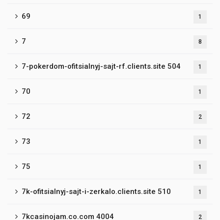
69
1
7
8
7-pokerdom-ofitsialnyj-sajt-rf.clients.site 504
1
70
1
72
2
73
1
75
1
7k-ofitsialnyj-sajt-i-zerkalo.clients.site 510
1
7kcasinojam.co.com 4004
2