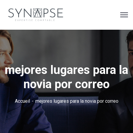
mejores lugares para la
novia por correo
Accueil
mejores lugares para la novia por correo