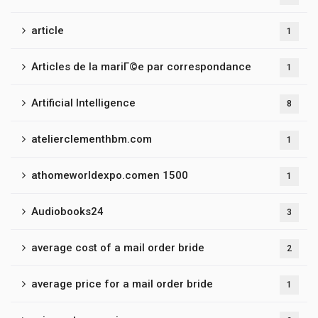
article
1
Articles de la mariГ©e par correspondance
1
Artificial Intelligence
8
atelierclementhbm.com
1
athomeworldexpo.comen 1500
1
Audiobooks24
3
average cost of a mail order bride
2
average price for a mail order bride
1