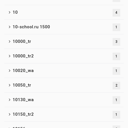
10
4
10-school.ru 1500
1
10000_tr
3
10000_tr2
1
10020_wa
1
10050_tr
2
10130_wa
1
10150_tr2
1