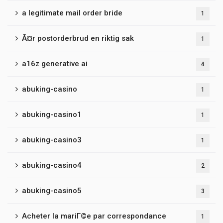
a legitimate mail order bride
1
Ã¤r postorderbrud en riktig sak
1
a16z generative ai
4
abuking-casino
1
abuking-casino1
1
abuking-casino3
1
abuking-casino4
2
abuking-casino5
3
Acheter la mariГ©e par correspondance
1