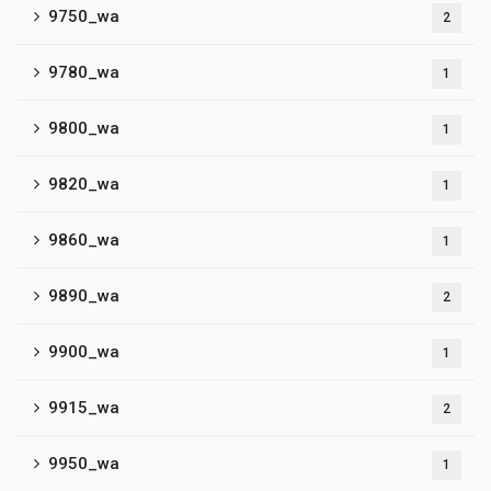
9750_wa
2
9780_wa
1
9800_wa
1
9820_wa
1
9860_wa
1
9890_wa
2
9900_wa
1
9915_wa
2
9950_wa
1