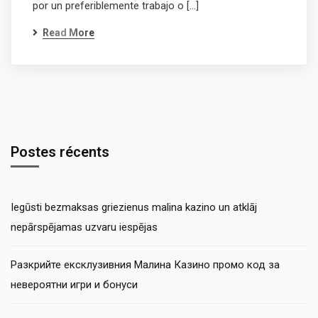
por un preferiblemente trabajo o […]
Read More
Postes récents
Iegūsti bezmaksas griezienus malina kazino un atklāj
nepārspējamas uzvaru iespējas
Разкрийте ексклузивния Малина Казино промо код за
невероятни игри и бонуси