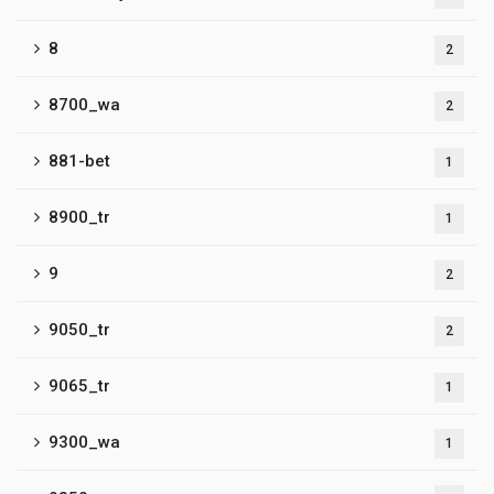
8
2
8700_wa
2
881-bet
1
8900_tr
1
9
2
9050_tr
2
9065_tr
1
9300_wa
1