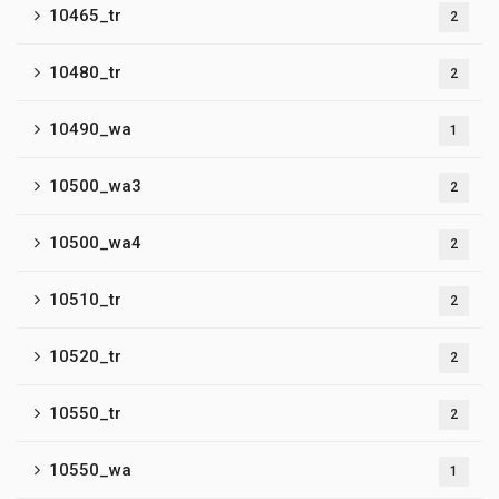
10465_tr
2
10480_tr
2
10490_wa
1
10500_wa3
2
10500_wa4
2
10510_tr
2
10520_tr
2
10550_tr
2
10550_wa
1