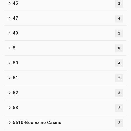
45
2
47
4
49
2
5
8
50
4
51
2
52
3
53
2
5610-Boomzino Casino
2