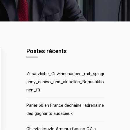
Postes récents
Zusätzliche_Gewinnchancen_mit_spingr
anny_casino_und_aktuellen_Bonusaktio
nen_fü
Parier 60 en France déchaîne l’adrénaline
des gagnants audacieux
Objevte kouzlo Amunra Casino CZ a