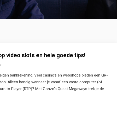
op video slots en hele goede tips!
s
eigen bankrekening. Veel casino’s en webshops bieden een QR-
foon. Alleen handig wanneer je vanaf een vaste computer (of
turn to Player (RTP)? Met Gonzo’s Quest Megaways trek je de