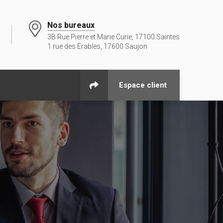
Nos bureaux
3B Rue Pierre et Marie Curie, 17100 Saintes
1 rue des Erables, 17600 Saujon
Espace client