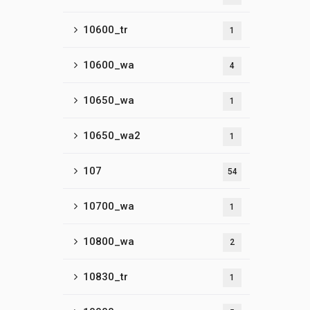
10600_tr
1
10600_wa
4
10650_wa
1
10650_wa2
1
107
54
10700_wa
1
10800_wa
2
10830_tr
1