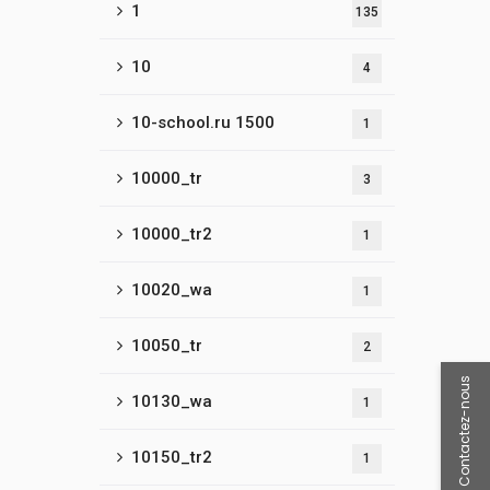
1
135
10
4
10-school.ru 1500
1
10000_tr
3
10000_tr2
1
10020_wa
1
10050_tr
2
Contactez-nous
10130_wa
1
10150_tr2
1