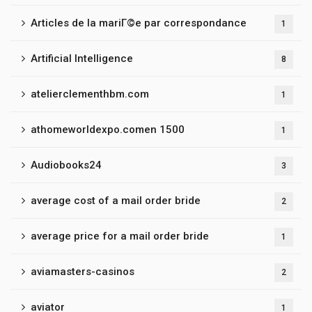
Articles de la mariГ©e par correspondance
1
Artificial Intelligence
8
atelierclementhbm.com
1
athomeworldexpo.comen 1500
1
Audiobooks24
3
average cost of a mail order bride
2
average price for a mail order bride
1
aviamasters-casinos
2
aviator
1