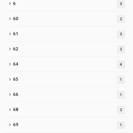
6
3
60
2
61
3
62
2
64
4
65
1
66
1
68
2
69
1