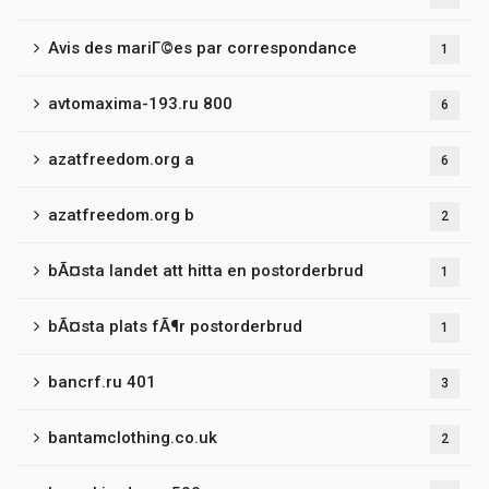
Avis des mariГ©es par correspondance
1
avtomaxima-193.ru 800
6
azatfreedom.org a
6
azatfreedom.org b
2
bÃ¤sta landet att hitta en postorderbrud
1
bÃ¤sta plats fÃ¶r postorderbrud
1
bancrf.ru 401
3
bantamclothing.co.uk
2