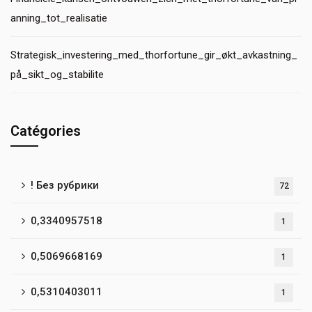
anning_tot_realisatie
Strategisk_investering_med_thorfortune_gir_økt_avkastning_
på_sikt_og_stabilite
Catégories
! Без рубрики
72
0,3340957518
1
0,5069668169
1
0,5310403011
1