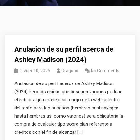
Anulacion de su perfil acerca de
Ashley Madison (2024)
février 10, 2025
Dragooo
No Comments
Anulacion de su perfil acerca de Ashley Madison
(2024) Pero los chicas que busquen varones podrian
efectuar algun manejo sin cargo de la web, adentro
del resto para los sucesos (hembras cual navegen
hasta hembras asi como varones) sera obligatoria la
compra de cualquier tipo sobre plan referente a
creditos con el fin de alcanzar […]