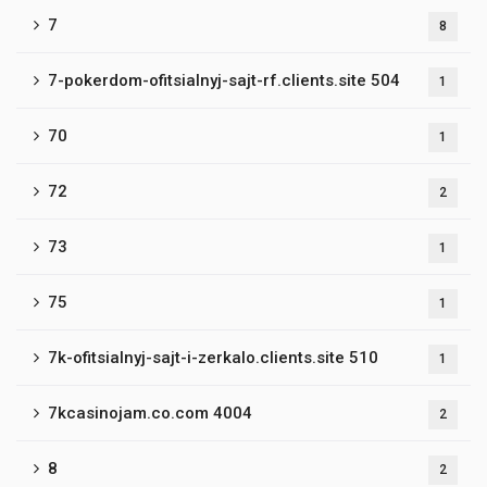
7
8
7-pokerdom-ofitsialnyj-sajt-rf.clients.site 504
1
70
1
72
2
73
1
75
1
7k-ofitsialnyj-sajt-i-zerkalo.clients.site 510
1
7kcasinojam.co.com 4004
2
8
2