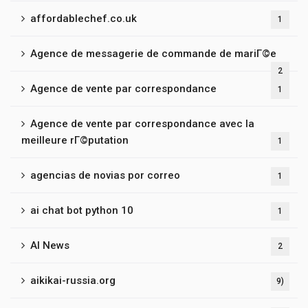
affordablechef.co.uk
1
Agence de messagerie de commande de mariГ©e
2
Agence de vente par correspondance
1
Agence de vente par correspondance avec la
meilleure rГ©putation
1
agencias de novias por correo
1
ai chat bot python 10
1
AI News
2
aikikai-russia.org
9)