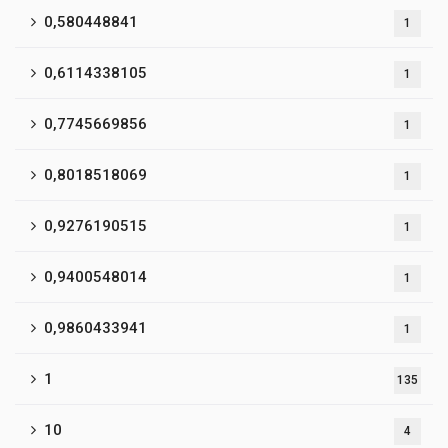
0,580448841
1
0,6114338105
1
0,7745669856
1
0,8018518069
1
0,9276190515
1
0,9400548014
1
0,9860433941
1
1
135
10
4