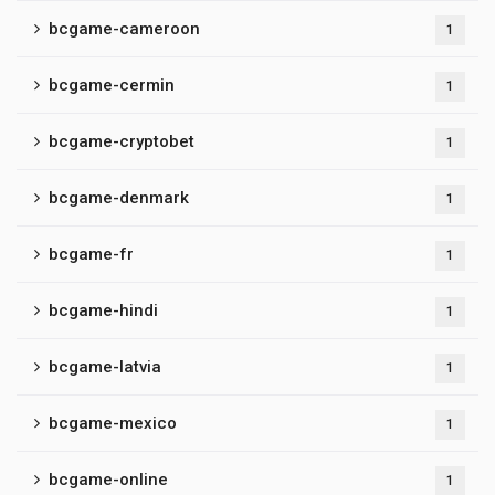
bcgame-cameroon
1
bcgame-cermin
1
bcgame-cryptobet
1
bcgame-denmark
1
bcgame-fr
1
bcgame-hindi
1
bcgame-latvia
1
bcgame-mexico
1
bcgame-online
1