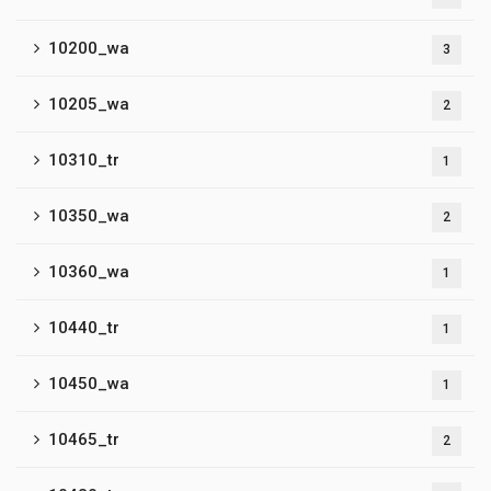
10200_wa
3
10205_wa
2
10310_tr
1
10350_wa
2
10360_wa
1
10440_tr
1
10450_wa
1
10465_tr
2