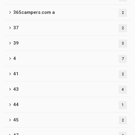
365campers.com a
2
37
2
39
3
4
7
41
2
43
4
44
1
45
2