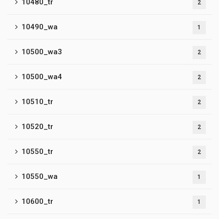
10480_tr
2
10490_wa
1
10500_wa3
2
10500_wa4
2
10510_tr
2
10520_tr
2
10550_tr
2
10550_wa
1
10600_tr
1