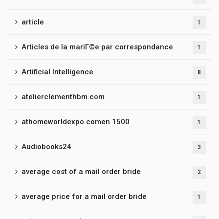
article
1
Articles de la mariГ©e par correspondance
1
Artificial Intelligence
8
atelierclementhbm.com
1
athomeworldexpo.comen 1500
1
Audiobooks24
3
average cost of a mail order bride
2
average price for a mail order bride
1