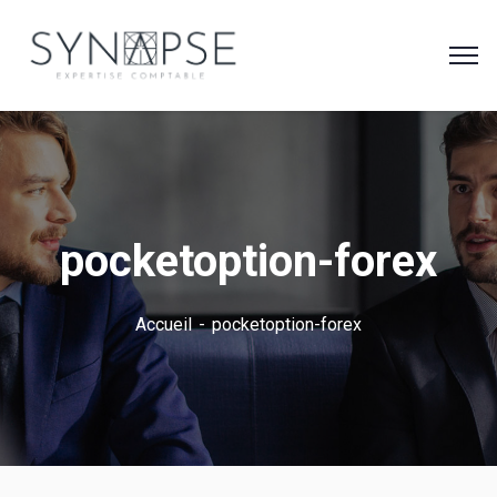
pocketoption-forex
Accueil
pocketoption-forex