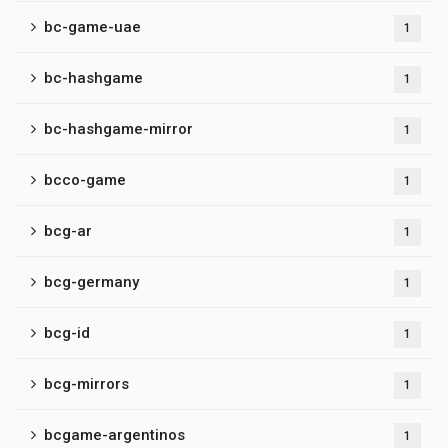
bc-game-uae
1
bc-hashgame
1
bc-hashgame-mirror
1
bcco-game
1
bcg-ar
1
bcg-germany
1
bcg-id
1
bcg-mirrors
1
bcgame-argentinos
1