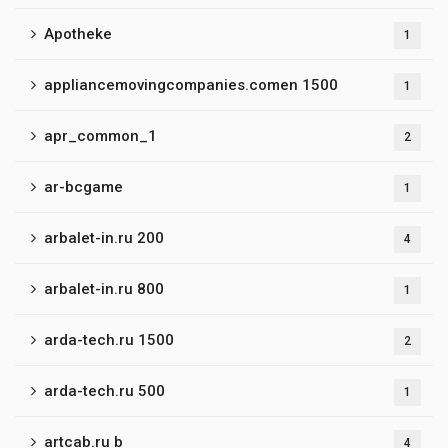
Apotheke
1
appliancemovingcompanies.comen 1500
1
apr_common_1
2
ar-bcgame
1
arbalet-in.ru 200
4
arbalet-in.ru 800
1
arda-tech.ru 1500
2
arda-tech.ru 500
1
artcab.ru b
4