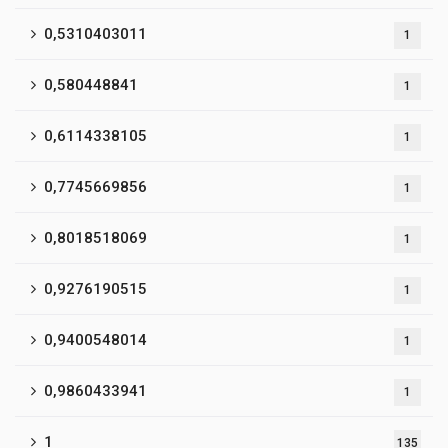
0,5310403011
1
0,580448841
1
0,6114338105
1
0,7745669856
1
0,8018518069
1
0,9276190515
1
0,9400548014
1
0,9860433941
1
1
135