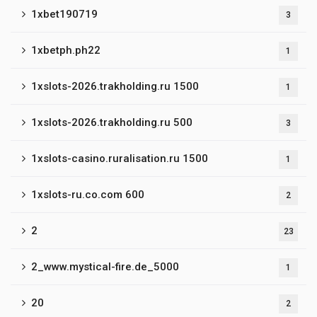
1xbet190719
3
1xbetph.ph22
1
1xslots-2026.trakholding.ru 1500
1
1xslots-2026.trakholding.ru 500
3
1xslots-casino.ruralisation.ru 1500
1
1xslots-ru.co.com 600
2
2
23
2_www.mystical-fire.de_5000
1
20
2