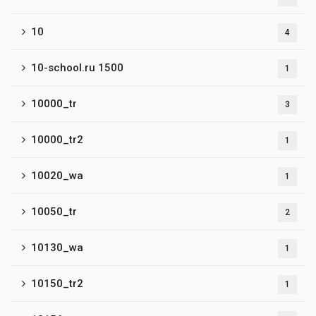
10
4
10-school.ru 1500
1
10000_tr
3
10000_tr2
1
10020_wa
1
10050_tr
2
10130_wa
1
10150_tr2
1