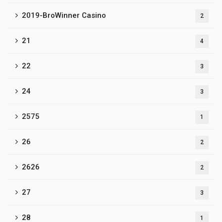
2019-BroWinner Casino
2
21
4
22
3
24
3
2575
1
26
2
2626
2
27
3
28
1