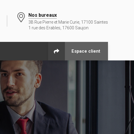
Nos bureaux
3B Rue Pierre et Marie Curie, 17100 Saintes
1 rue des Erables, 17600 Saujon
Espace client