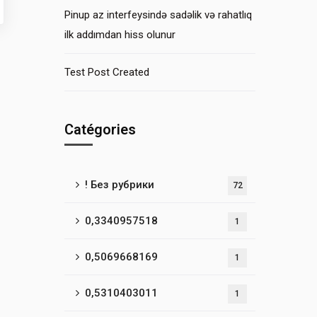
Pinup az interfeysində sadəlik və rahatlıq
ilk addımdan hiss olunur
Test Post Created
Catégories
! Без рубрики
72
0,3340957518
1
0,5069668169
1
0,5310403011
1