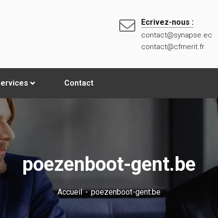
Ecrivez-nous :
contact@synapse.ec
contact@cfmerit.fr
ervices
Contact
poezenboot-gent.be
Accueil
poezenboot-gent.be