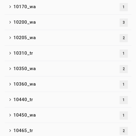
10170_wa
1
10200_wa
3
10205_wa
2
10310_tr
1
10350_wa
2
10360_wa
1
10440_tr
1
10450_wa
1
10465_tr
2