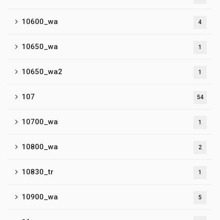
10600_wa
4
10650_wa
1
10650_wa2
1
107
54
10700_wa
1
10800_wa
2
10830_tr
1
10900_wa
5