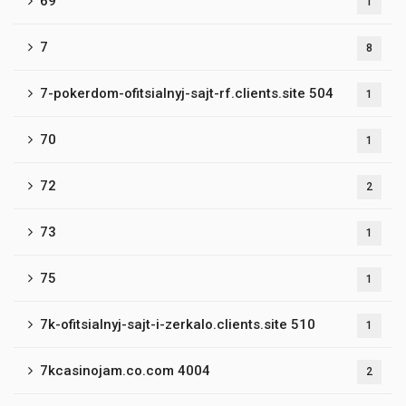
69
1
7
8
7-pokerdom-ofitsialnyj-sajt-rf.clients.site 504
1
70
1
72
2
73
1
75
1
7k-ofitsialnyj-sajt-i-zerkalo.clients.site 510
1
7kcasinojam.co.com 4004
2