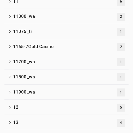
11
6
11000_wa
2
11075_tr
1
1165-7Gold Casino
2
11700_wa
1
11800_wa
1
11900_wa
1
12
5
13
4