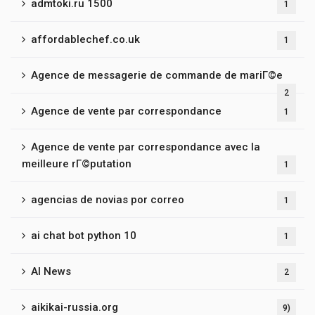
admtoki.ru 1500
1
affordablechef.co.uk
1
Agence de messagerie de commande de mariГ©e
2
Agence de vente par correspondance
1
Agence de vente par correspondance avec la
meilleure rГ©putation
1
agencias de novias por correo
1
ai chat bot python 10
1
AI News
2
aikikai-russia.org
9)