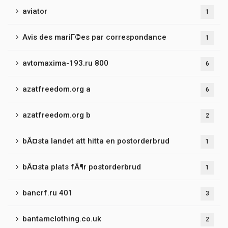
aviator
1
Avis des mariГ©es par correspondance
1
avtomaxima-193.ru 800
6
azatfreedom.org a
6
azatfreedom.org b
2
bÃ¤sta landet att hitta en postorderbrud
1
bÃ¤sta plats fÃ¶r postorderbrud
1
bancrf.ru 401
3
bantamclothing.co.uk
2