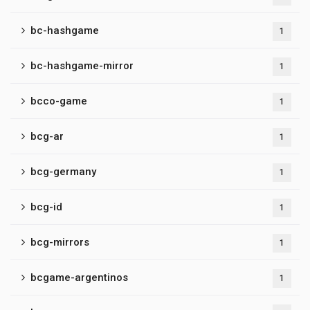
bc-hashgame
1
bc-hashgame-mirror
1
bcco-game
1
bcg-ar
1
bcg-germany
1
bcg-id
1
bcg-mirrors
1
bcgame-argentinos
1