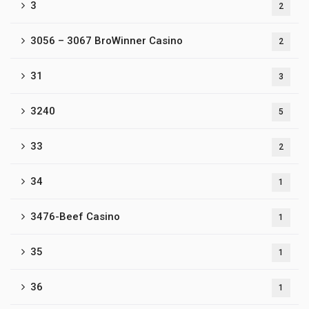
3
2
3056 – 3067 BroWinner Casino
2
31
3
3240
5
33
2
34
1
3476-Beef Casino
1
35
1
36
1