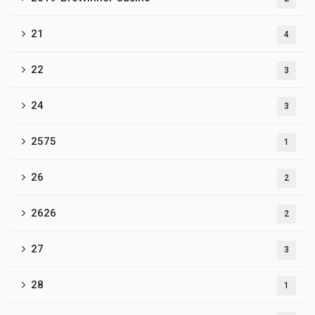
21
4
22
3
24
3
2575
1
26
2
2626
2
27
3
28
1