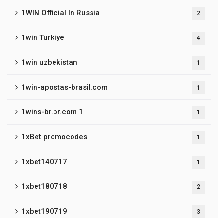
1WIN Official In Russia
2
1win Turkiye
4
1win uzbekistan
1
1win-apostas-brasil.com
1
1wins-br.br.com 1
1
1xBet promocodes
1
1xbet140717
1
1xbet180718
2
1xbet190719
3