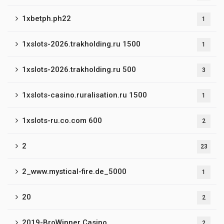
1xbetph.ph22
1
1xslots-2026.trakholding.ru 1500
1
1xslots-2026.trakholding.ru 500
3
1xslots-casino.ruralisation.ru 1500
1
1xslots-ru.co.com 600
2
2
23
2_www.mystical-fire.de_5000
1
20
2
2019-BroWinner Casino
2