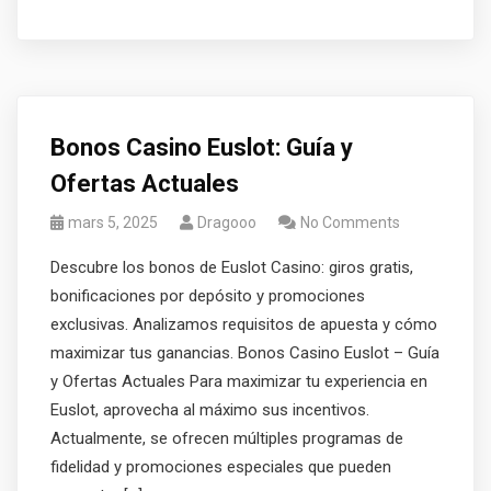
Bonos Casino Euslot: Guía y
Ofertas Actuales
mars 5, 2025
Dragooo
No Comments
Descubre los bonos de Euslot Casino: giros gratis,
bonificaciones por depósito y promociones
exclusivas. Analizamos requisitos de apuesta y cómo
maximizar tus ganancias. Bonos Casino Euslot – Guía
y Ofertas Actuales Para maximizar tu experiencia en
Euslot, aprovecha al máximo sus incentivos.
Actualmente, se ofrecen múltiples programas de
fidelidad y promociones especiales que pueden