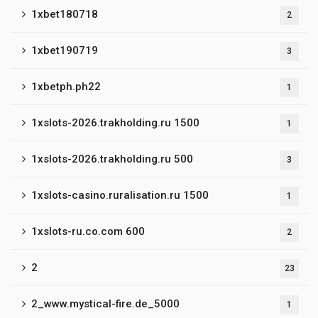
1xbet180718
2
1xbet190719
3
1xbetph.ph22
1
1xslots-2026.trakholding.ru 1500
1
1xslots-2026.trakholding.ru 500
3
1xslots-casino.ruralisation.ru 1500
1
1xslots-ru.co.com 600
2
2
23
2_www.mystical-fire.de_5000
1