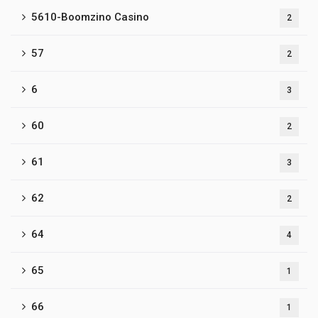
5610-Boomzino Casino
2
57
2
6
3
60
2
61
3
62
2
64
4
65
1
66
1