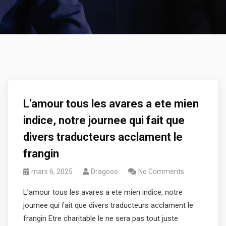
L’amour tous les avares a ete mien
indice, notre journee qui fait que
divers traducteurs acclament le
frangin
mars 6, 2025
Dragooo
No Comments
L’amour tous les avares a ete mien indice, notre
journee qui fait que divers traducteurs acclament le
frangin Etre charitable le ne sera pas tout juste