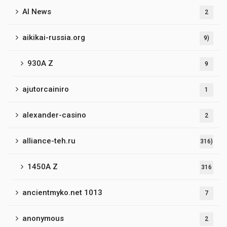
AI News
2
aikikai-russia.org
9)
930A Z
9
ajutorcainiro
1
alexander-casino
2
alliance-teh.ru
316)
1450A Z
316
ancientmyko.net 1013
7
anonymous
2