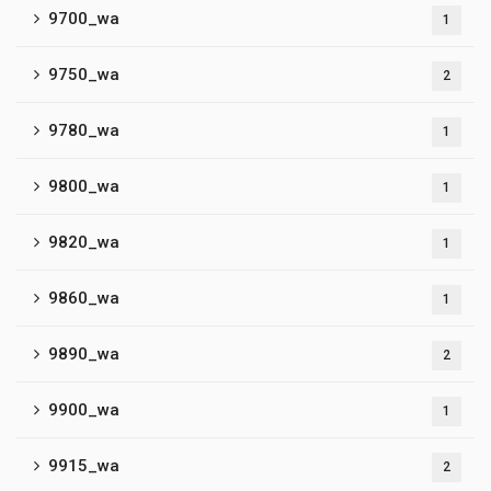
9700_wa
1
9750_wa
2
9780_wa
1
9800_wa
1
9820_wa
1
9860_wa
1
9890_wa
2
9900_wa
1
9915_wa
2