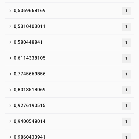
0,5069668169
1
0,5310403011
1
0,580448841
1
0,6114338105
1
0,7745669856
1
0,8018518069
1
0,9276190515
1
0,9400548014
1
0,9860433941
1