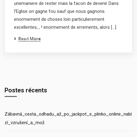
unemaniere de rester mais la facon de devenir Dans
l’Eglise on gagne fou sauf que nous gagnons
enormement de choses loin particulierement
excellentes, , ! enormement de errements, alors […]
Read More
Postes récents
Zábavná_cesta_odhadu_až_po_jackpot_s_plinko_online_nabí
zí_vzrušení_a_mož