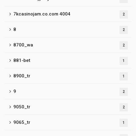
7kcasinojam.co.com 4004
2
8
2
8700_wa
2
881-bet
1
8900_tr
1
9
2
9050_tr
2
9065_tr
1