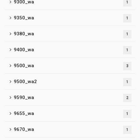
9300_wa
1
9350_wa
1
9380_wa
1
9400_wa
1
9500_wa
3
9500_wa2
1
9590_wa
2
9655_wa
1
9670_wa
1