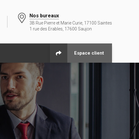
Nos bureaux
3B Rue Pierre et Marie Curie, 17100 Saintes
1 rue des Erables, 17600 Saujon
Espace client