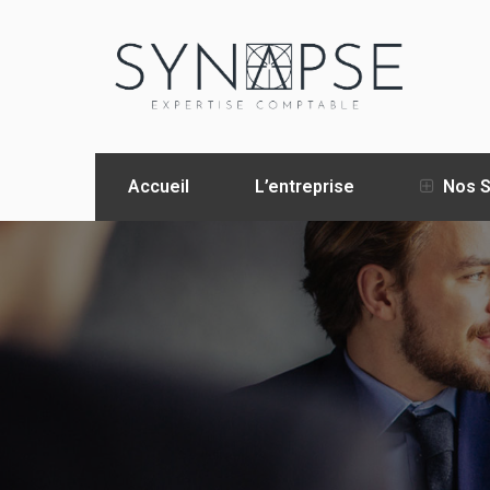
Accueil
L’entreprise
Nos S