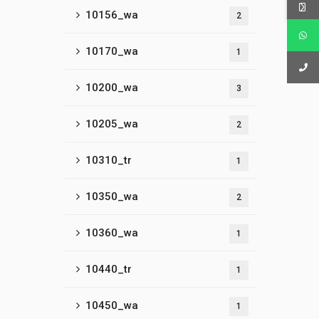
10156_wa
2
10170_wa
1
10200_wa
3
10205_wa
2
10310_tr
1
10350_wa
2
10360_wa
1
10440_tr
1
10450_wa
1