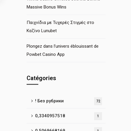
Massive Bonus Wins
Παιχνίδια με Τυχερές Στιγμές στο
Καζίνο Lunubet
Plongez dans l’univers éblouissant de
Powbet Casino App
Catégories
! Без рубрики
72
0,3340957518
1
0,5069668169