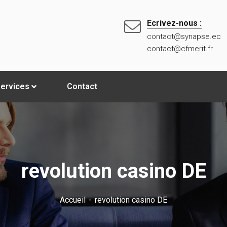
Ecrivez-nous :
contact@synapse.ec
contact@cfmerit.fr
ervices
Contact
revolution casino DE
Accueil
revolution casino DE