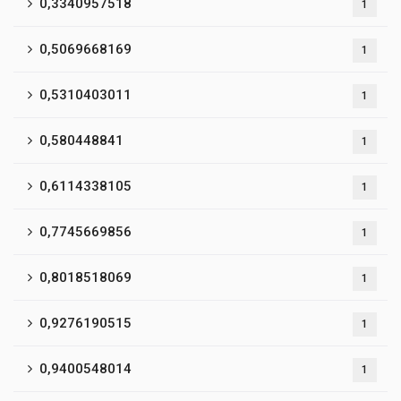
0,3340957518
1
0,5069668169
1
0,5310403011
1
0,580448841
1
0,6114338105
1
0,7745669856
1
0,8018518069
1
0,9276190515
1
0,9400548014
1