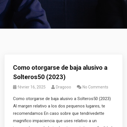
Como otorgarse de baja alusivo a
Solteros50 (2023)
février 16, 2025
Dragooo
No Comments
Como otorgarse de baja alusivo a Solteros50 (2023)
Al margen relativo a los dos pequenos lugares, te
recomendamos En caso sobre que tendrivedette
magnifico impaciencia que uses relativo a un