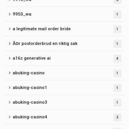
9950_wa
1
a legitimate mail order bride
1
Ã¤r postorderbrud en riktig sak
1
a16z generative ai
4
abuking-casino
1
abuking-casino1
1
abuking-casino3
1
abuking-casino4
2