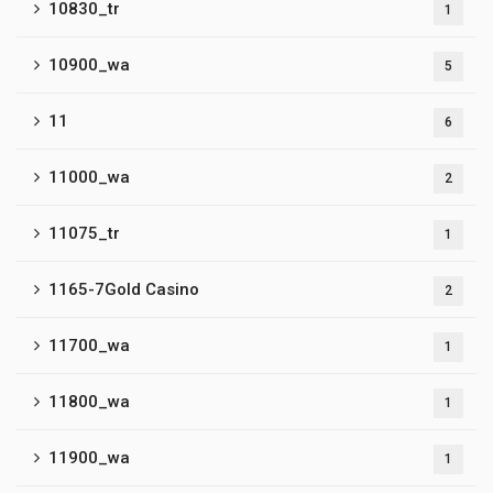
10830_tr
1
10900_wa
5
11
6
11000_wa
2
11075_tr
1
1165-7Gold Casino
2
11700_wa
1
11800_wa
1
11900_wa
1