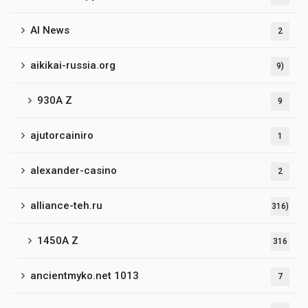
AI News
2
aikikai-russia.org
9)
930A Z
9
ajutorcainiro
1
alexander-casino
2
alliance-teh.ru
316)
1450A Z
316
ancientmyko.net 1013
7