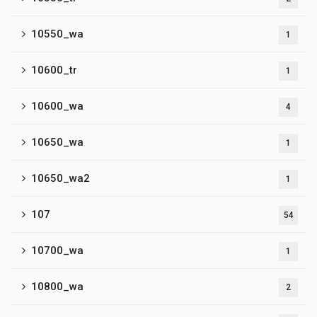
10550_wa
1
10600_tr
1
10600_wa
4
10650_wa
1
10650_wa2
1
107
54
10700_wa
1
10800_wa
2