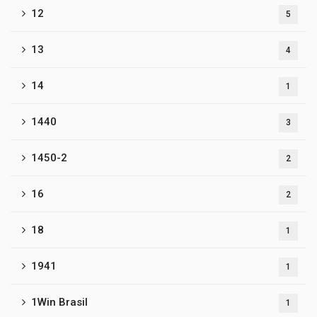
12
5
13
4
14
1
1440
3
1450-2
2
16
2
18
1
1941
1
1Win Brasil
1