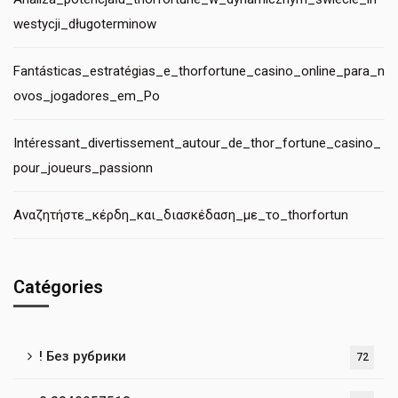
westycji_długoterminow
Fantásticas_estratégias_e_thorfortune_casino_online_para_n
ovos_jogadores_em_Po
Intéressant_divertissement_autour_de_thor_fortune_casino_
pour_joueurs_passionn
Αναζητήστε_κέρδη_και_διασκέδαση_με_το_thorfortun
Catégories
! Без рубрики
72