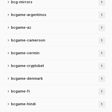
bcg-mirrors
1
bcgame-argentinos
1
bcgame-az
1
bcgame-cameroon
1
bcgame-cermin
1
bcgame-cryptobet
1
bcgame-denmark
1
bcgame-fr
1
bcgame-hindi
1