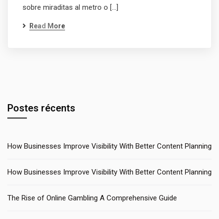
sobre miraditas al metro o […]
Read More
Postes récents
How Businesses Improve Visibility With Better Content Planning
How Businesses Improve Visibility With Better Content Planning
The Rise of Online Gambling A Comprehensive Guide