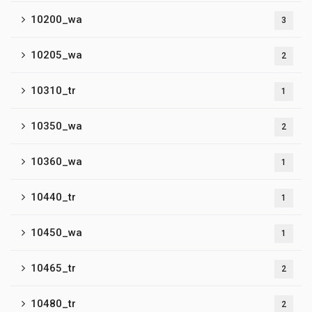
10200_wa
3
10205_wa
2
10310_tr
1
10350_wa
2
10360_wa
1
10440_tr
1
10450_wa
1
10465_tr
2
10480_tr
2