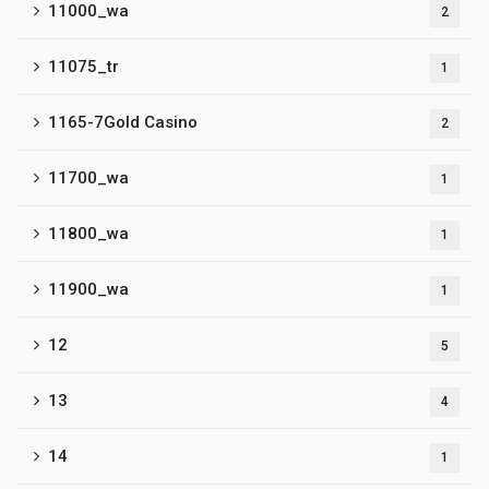
11000_wa
2
11075_tr
1
1165-7Gold Casino
2
11700_wa
1
11800_wa
1
11900_wa
1
12
5
13
4
14
1