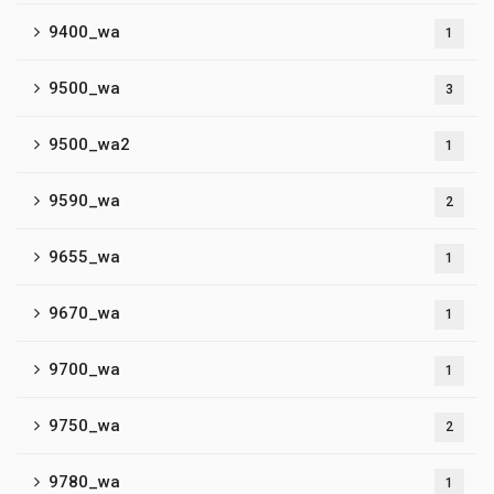
9400_wa
1
9500_wa
3
9500_wa2
1
9590_wa
2
9655_wa
1
9670_wa
1
9700_wa
1
9750_wa
2
9780_wa
1