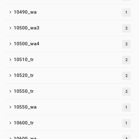
10490_wa
1
10500_wa3
2
10500_wa4
2
10510_tr
2
10520_tr
2
10550_tr
2
10550_wa
1
10600_tr
1
10600_wa