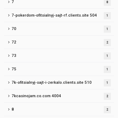
7
8
7-pokerdom-ofitsialnyj-sajt-rf.clients.site 504
1
70
1
72
2
73
1
75
1
7k-ofitsialnyj-sajt-i-zerkalo.clients.site 510
1
7kcasinojam.co.com 4004
2
8
2