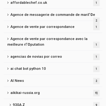
affordablechef.co.uk
1
Agence de messagerie de commande de mariГ©e
2
Agence de vente par correspondance
1
Agence de vente par correspondance avec la
meilleure rГ©putation
1
agencias de novias por correo
1
ai chat bot python 10
1
AI News
2
aikikai-russia.org
9)
930A Z
9