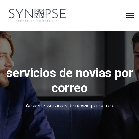
servicios de novias por
correo
Accueil
servicios de novias por correo