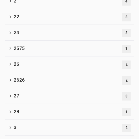
21
4
22
3
24
3
2575
1
26
2
2626
2
27
3
28
1
3
2