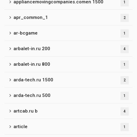
appliancemovingcompanies.comen 1500
1
apr_common_1
2
ar-bcgame
1
arbalet-in.ru 200
4
arbalet-in.ru 800
1
arda-tech.ru 1500
2
arda-tech.ru 500
1
artcab.ru b
4
article
1