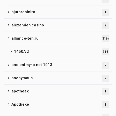
ajutorcainiro
1
alexander-casino
2
alliance-teh.ru
316)
1450A Z
316
ancientmyko.net 1013
7
anonymous
2
apotheek
1
Apotheke
1