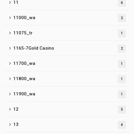
11
6
11000_wa
2
11075_tr
1
1165-7Gold Casino
2
11700_wa
1
11800_wa
1
11900_wa
1
12
5
13
4