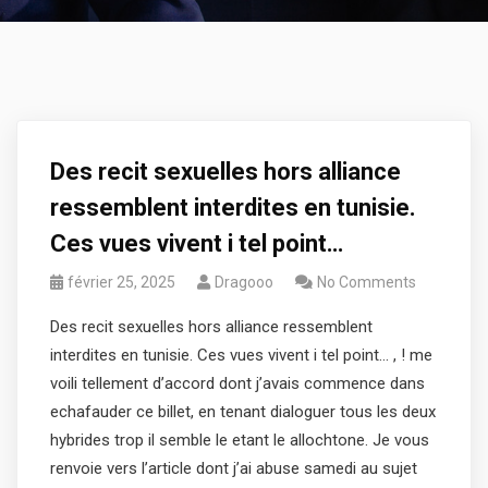
Des recit sexuelles hors alliance
ressemblent interdites en tunisie.
Ces vues vivent i tel point…
février 25, 2025
Dragooo
No Comments
Des recit sexuelles hors alliance ressemblent
interdites en tunisie. Ces vues vivent i tel point… , ! me
voili tellement d’accord dont j’avais commence dans
echafauder ce billet, en tenant dialoguer tous les deux
hybrides trop il semble le etant le allochtone. Je vous
renvoie vers l’article dont j’ai abuse samedi au sujet