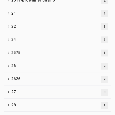
2019-BroWinner Casino
2
21
4
22
3
24
3
2575
1
26
2
2626
2
27
3
28
1