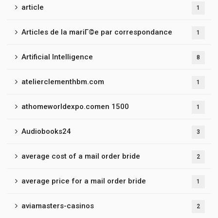
article
1
Articles de la mariГ©e par correspondance
1
Artificial Intelligence
8
atelierclementhbm.com
1
athomeworldexpo.comen 1500
1
Audiobooks24
3
average cost of a mail order bride
2
average price for a mail order bride
1
aviamasters-casinos
2