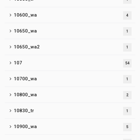
10600_wa
4
10650_wa
1
10650_wa2
1
107
54
10700_wa
1
10800_wa
2
10830_tr
1
10900_wa
5