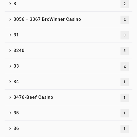
3
2
3056 – 3067 BroWinner Casino
2
31
3
3240
5
33
2
34
1
3476-Beef Casino
1
35
1
36
1