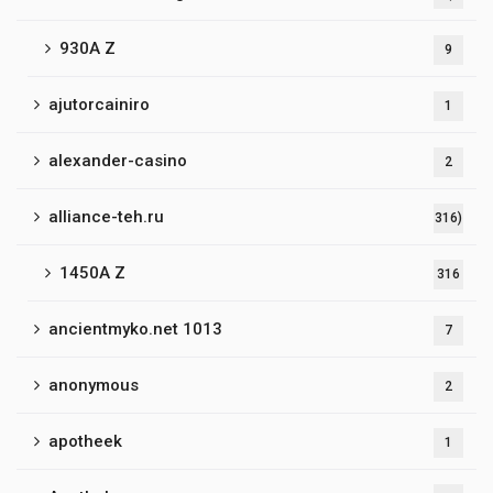
930A Z
9
ajutorcainiro
1
alexander-casino
2
alliance-teh.ru
316)
1450A Z
316
ancientmyko.net 1013
7
anonymous
2
apotheek
1