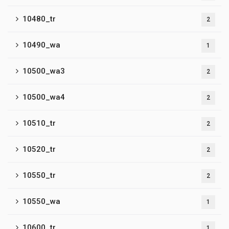
10480_tr
2
10490_wa
1
10500_wa3
2
10500_wa4
2
10510_tr
2
10520_tr
2
10550_tr
2
10550_wa
1
10600_tr
1