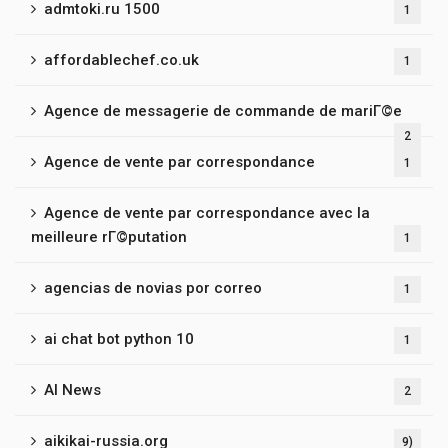
admtoki.ru 1500
1
affordablechef.co.uk
1
Agence de messagerie de commande de mariГ©e
2
Agence de vente par correspondance
1
Agence de vente par correspondance avec la
meilleure rГ©putation
1
agencias de novias por correo
1
ai chat bot python 10
1
AI News
2
aikikai-russia.org
9)