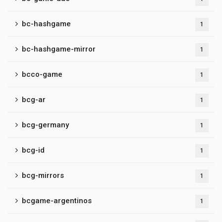
bc-hashgame
1
bc-hashgame-mirror
1
bcco-game
1
bcg-ar
1
bcg-germany
1
bcg-id
1
bcg-mirrors
1
bcgame-argentinos
1