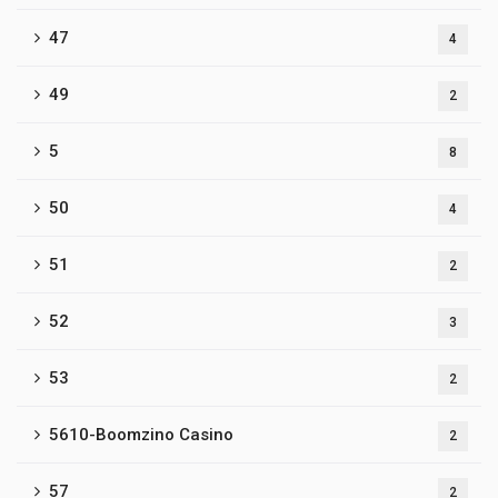
47
4
49
2
5
8
50
4
51
2
52
3
53
2
5610-Boomzino Casino
2
57
2