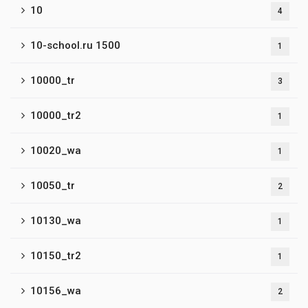
10
4
10-school.ru 1500
1
10000_tr
3
10000_tr2
1
10020_wa
1
10050_tr
2
10130_wa
1
10150_tr2
1
10156_wa
2