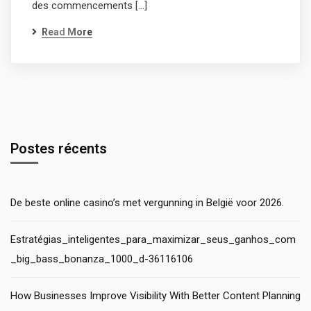
des commencements […]
Read More
Postes récents
De beste online casino’s met vergunning in België voor 2026.
Estratégias_inteligentes_para_maximizar_seus_ganhos_com
_big_bass_bonanza_1000_d-36116106
How Businesses Improve Visibility With Better Content Planning