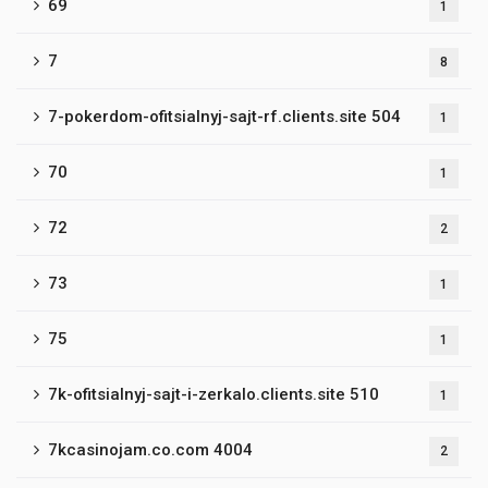
69
1
7
8
7-pokerdom-ofitsialnyj-sajt-rf.clients.site 504
1
70
1
72
2
73
1
75
1
7k-ofitsialnyj-sajt-i-zerkalo.clients.site 510
1
7kcasinojam.co.com 4004
2