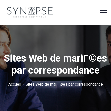
Sites Web de mariГ©es
par correspondance
Accueil
Sites Web de mariГ©es par correspondance