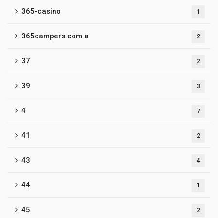
365-casino
1
365campers.com a
2
37
2
39
3
4
7
41
2
43
4
44
1
45
2