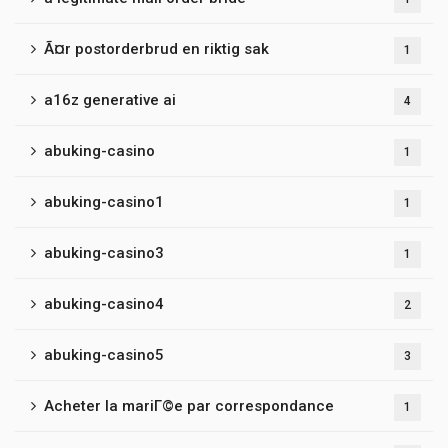
Ã¤r postorderbrud en riktig sak
1
a16z generative ai
4
abuking-casino
1
abuking-casino1
1
abuking-casino3
1
abuking-casino4
2
abuking-casino5
3
Acheter la mariГ©e par correspondance
1