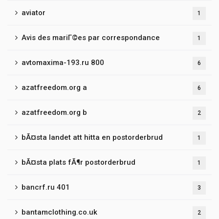
aviator
1
Avis des mariГ©es par correspondance
1
avtomaxima-193.ru 800
6
azatfreedom.org a
6
azatfreedom.org b
2
bÃ¤sta landet att hitta en postorderbrud
1
bÃ¤sta plats fÃ¶r postorderbrud
1
bancrf.ru 401
3
bantamclothing.co.uk
2