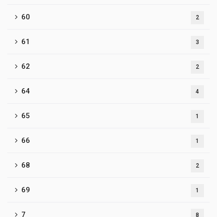
60
2
61
3
62
2
64
4
65
1
66
1
68
2
69
1
7
8