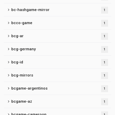
bc-hashgame-mirror
1
bcco-game
1
bcg-ar
1
bcg-germany
1
bcg-id
1
bcg-mirrors
1
bcgame-argentinos
1
bcgame-az
1
bcgame-cameroon
1