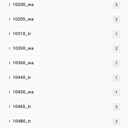
10200_wa
3
10205_wa
2
10310_tr
1
10350_wa
2
10360_wa
1
10440_tr
1
10450_wa
1
10465_tr
2
10480_tr
2