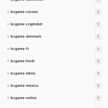
bcgame-cermin
1
bcgame-cryptobet
1
bcgame-denmark
1
bcgame-fr
1
bcgame-hindi
1
bcgame-latvia
1
bcgame-mexico
1
bcgame-online
1