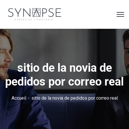
sitio de la novia de
pedidos por correo real
Accueil
sitio de la novia de pedidos por correo real