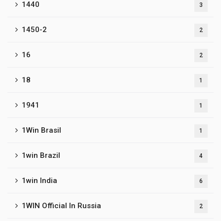
1440
3
1450-2
2
16
2
18
1
1941
1
1Win Brasil
1
1win Brazil
4
1win India
6
1WIN Official In Russia
2