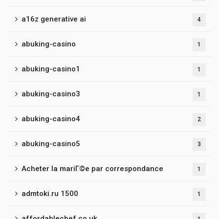
a16z generative ai
4
abuking-casino
1
abuking-casino1
1
abuking-casino3
1
abuking-casino4
2
abuking-casino5
3
Acheter la mariГ©e par correspondance
1
admtoki.ru 1500
1
affordablechef.co.uk