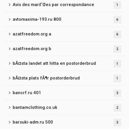
Avis des mariГ©es par correspondance
1
avtomaxima-193.ru 800
6
azatfreedom.org a
6
azatfreedom.org b
2
bÃ¤sta landet att hitta en postorderbrud
1
bÃ¤sta plats fÃ¶r postorderbrud
1
bancrf.ru 401
3
bantamclothing.co.uk
2
barsuki-adm.ru 500
3