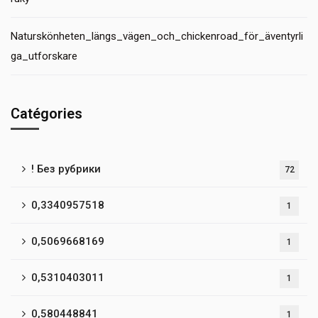
Naturskönheten_längs_vägen_och_chickenroad_för_äventyrli
ga_utforskare
Catégories
! Без рубрики
72
0,3340957518
1
0,5069668169
1
0,5310403011
1
0,580448841
1