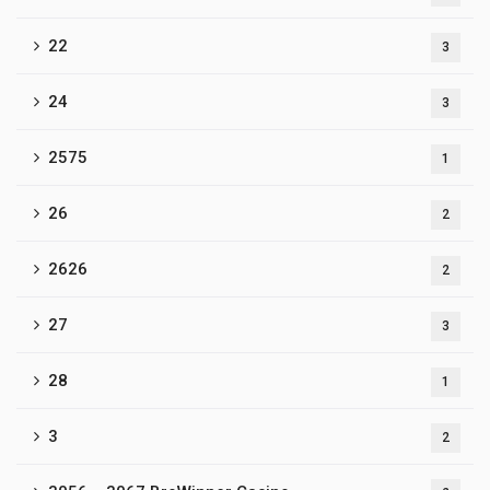
22
3
24
3
2575
1
26
2
2626
2
27
3
28
1
3
2