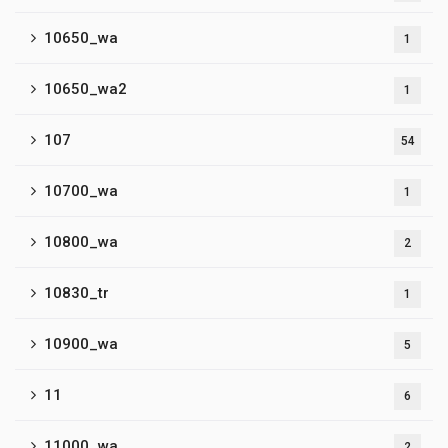
10650_wa
1
10650_wa2
1
107
54
10700_wa
1
10800_wa
2
10830_tr
1
10900_wa
5
11
6
11000_wa
2