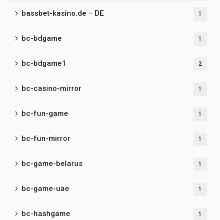
bassbet-kasino.de – DE
1
bc-bdgame
1
bc-bdgame1
2
bc-casino-mirror
1
bc-fun-game
1
bc-fun-mirror
1
bc-game-belarus
1
bc-game-uae
1
bc-hashgame
1