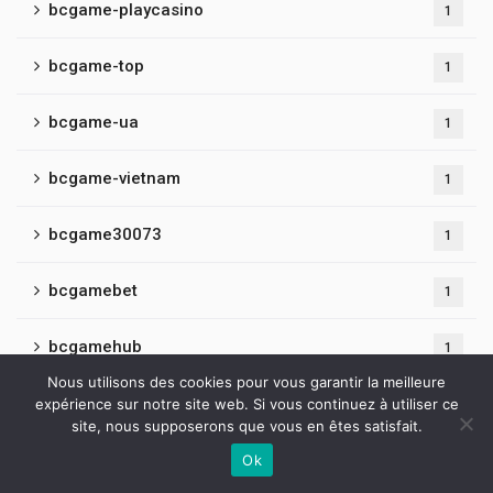
bcgame-playcasino
1
bcgame-top
1
bcgame-ua
1
bcgame-vietnam
1
bcgame30073
1
bcgamebet
1
bcgamehub
1
Nous utilisons des cookies pour vous garantir la meilleure
bd
expérience sur notre site web. Si vous continuez à utiliser ce
1
site, nous supposerons que vous en êtes satisfait.
bdmbet-casino
Ok
1
Contactez-nous