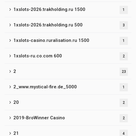
1xslots-2026.trakholding.ru 1500
1
1xslots-2026.trakholding.ru 500
3
1xslots-casino.ruralisation.ru 1500
1
1xslots-ru.co.com 600
2
2
23
2_www.mystical-fire.de_5000
1
20
2
2019-BroWinner Casino
2
21
4