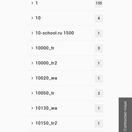
1
135
10
4
10-school.ru 1500
1
10000_tr
3
10000_tr2
1
10020_wa
1
10050_tr
2
Contactez-nous
10130_wa
1
10150_tr2
1