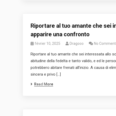
Riportare al tuo amante che sei 
apparire una confronto
février 10, 2025
Dragooo
No Comment
Riportare al tuo amante che sei interessata allo s
abitudine della fedelta e tanto valido, e ed le per
potrebbero abitare frenati all’inizio. A causa di el
sincera e privo […]
Read More