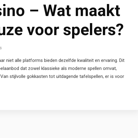
ino – Wat maakt
uze voor spelers?
s
r niet alle platforms bieden dezelfde kwaliteit en ervaring. Dit
spelaanbod dat zowel klassieke als moderne spellen omvat,
Van stijlvolle gokkasten tot uitdagende tafelspellen, er is voor