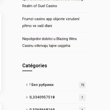
Realm of Duel Casino
Frumzi casino app objevte vzrušení
přímo ve vaší dlani
Nepobjedivi dobitci u Blazing Wins
Casinu otkrivaju tajne uspjeha
Catégories
! Без рубрики
72
0,3340957518
1
0,5069668169