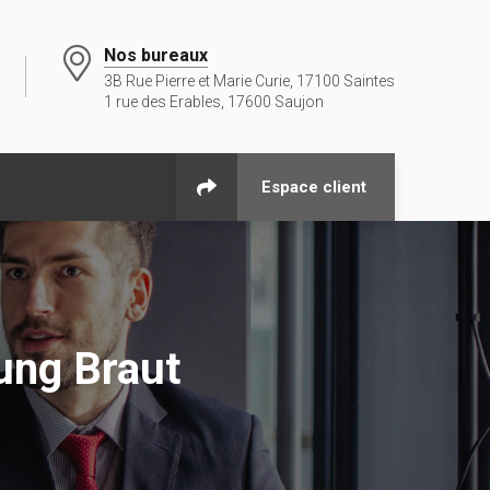
Nos bureaux
3B Rue Pierre et Marie Curie, 17100 Saintes
1 rue des Erables, 17600 Saujon
Espace client
lung Braut