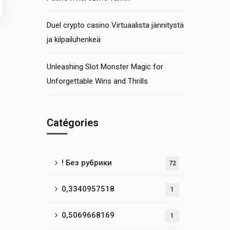
Duel crypto casino Virtuaalista jännitystä
ja kilpailuhenkeä
Unleashing Slot Monster Magic for
Unforgettable Wins and Thrills
Catégories
! Без рубрики
72
0,3340957518
1
0,5069668169
1