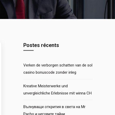
Postes récents
Verken de verborgen schatten van de sol
casino bonuscode zonder inleg
Kreative Meisterwerke und
unvergleichliche Erlebnisse mit winna CH
Вълнуващи открития в света на Mr
Pacho и неговите тайни