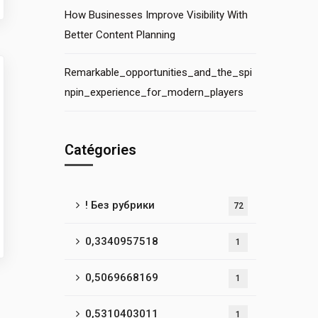
How Businesses Improve Visibility With
Better Content Planning
Remarkable_opportunities_and_the_spi
npin_experience_for_modern_players
Catégories
! Без рубрики
72
0,3340957518
1
0,5069668169
1
0,5310403011
1