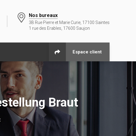
Nos bureaux
3B Rue Pierre et Marie Curie, 17100 Saintes
1 rue des Erables, 17600 Saujon
Espace client
estellung Braut
t