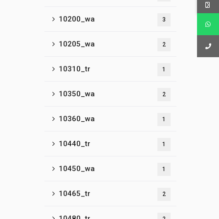
10200_wa
3
10205_wa
2
10310_tr
1
10350_wa
2
10360_wa
1
10440_tr
1
10450_wa
1
10465_tr
2
10480_tr