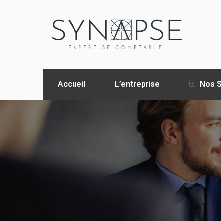
Accueil
L’entreprise
Nos S