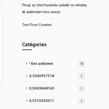
Pinup az interfeysində sadəlik və rahatlıq
ilk addımdan hiss olunur
Test Post Created
Catégories
! Без рубрики
72
0,3340957518
1
0,5069668169
1
0,5310403011
1