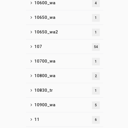
10600_wa
4
10650_wa
1
10650_wa2
1
107
54
10700_wa
1
10800_wa
2
10830_tr
1
10900_wa
5
11
6