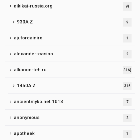
aikikai-russia.org
9)
930A Z
9
ajutorcainiro
1
alexander-casino
2
alliance-teh.ru
316)
1450A Z
316
ancientmyko.net 1013
7
anonymous
2
apotheek
1