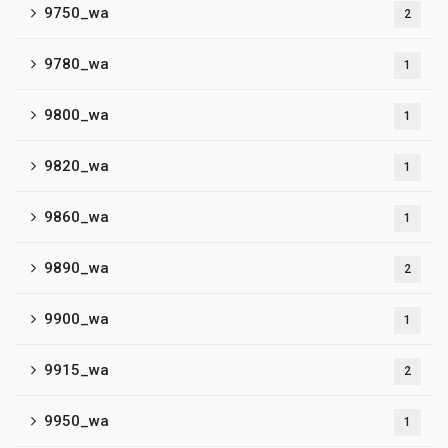
9750_wa
2
9780_wa
1
9800_wa
1
9820_wa
1
9860_wa
1
9890_wa
2
9900_wa
1
9915_wa
2
9950_wa
1