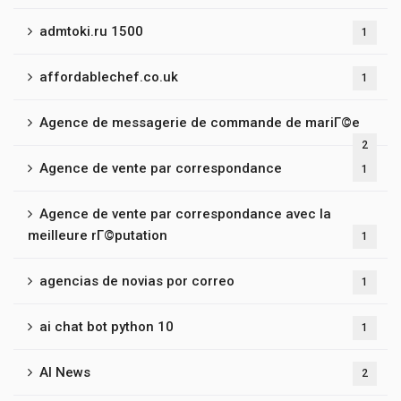
admtoki.ru 1500
1
affordablechef.co.uk
1
Agence de messagerie de commande de mariГ©e
2
Agence de vente par correspondance
1
Agence de vente par correspondance avec la
meilleure rГ©putation
1
agencias de novias por correo
1
ai chat bot python 10
1
AI News
2