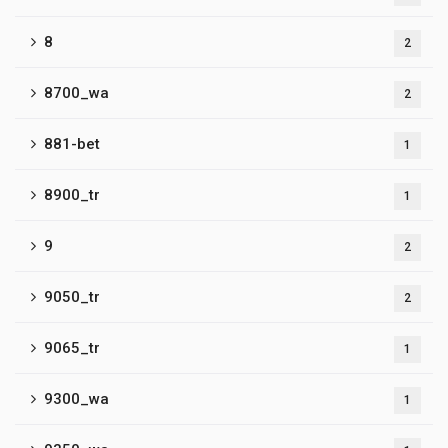
8
2
8700_wa
2
881-bet
1
8900_tr
1
9
2
9050_tr
2
9065_tr
1
9300_wa
1