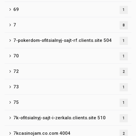
69
1
7
8
7-pokerdom-ofitsialnyj-sajt-rf.clients.site 504
1
70
1
72
2
73
1
75
1
7k-ofitsialnyj-sajt-i-zerkalo.clients.site 510
1
7kcasinojam.co.com 4004
2