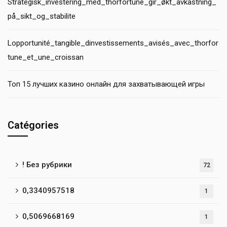
Strategisk_investering_med_thorfortune_gir_økt_avkastning_
på_sikt_og_stabilite
Lopportunité_tangible_dinvestissements_avisés_avec_thorfor
tune_et_une_croissan
Топ 15 лучших казино онлайн для захватывающей игры
Catégories
! Без рубрики
72
0,3340957518
1
0,5069668169
1