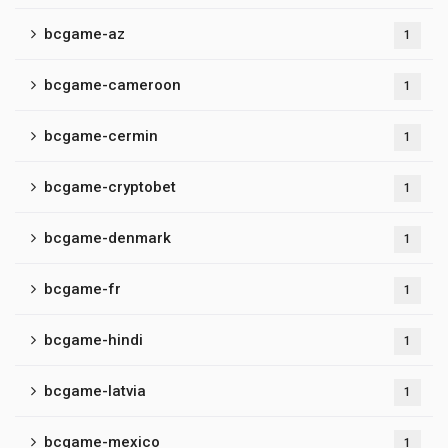
bcgame-az
1
bcgame-cameroon
1
bcgame-cermin
1
bcgame-cryptobet
1
bcgame-denmark
1
bcgame-fr
1
bcgame-hindi
1
bcgame-latvia
1
bcgame-mexico
1