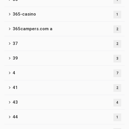
365-casino
1
365campers.com a
2
37
2
39
3
4
7
41
2
43
4
44
1