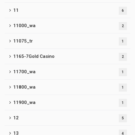
11
6
11000_wa
2
11075_tr
1
1165-7Gold Casino
2
11700_wa
1
11800_wa
1
11900_wa
1
12
5
13
4