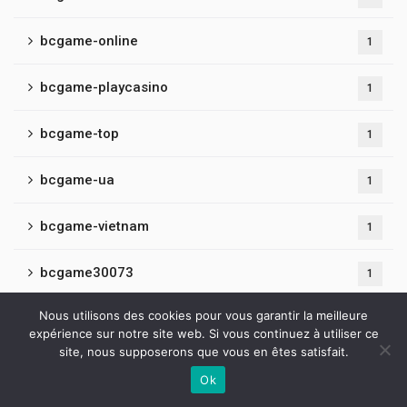
bcgame-online
1
bcgame-playcasino
1
bcgame-top
1
bcgame-ua
1
bcgame-vietnam
1
bcgame30073
1
Nous utilisons des cookies pour vous garantir la meilleure
bcgamebet
1
expérience sur notre site web. Si vous continuez à utiliser ce
site, nous supposerons que vous en êtes satisfait.
bcgamehub
1
Ok
Contactez-nous