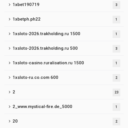
1xbet190719
3
1xbetph.ph22
1
1xslots-2026.trakholding.ru 1500
1
1xslots-2026.trakholding.ru 500
3
1xslots-casino.ruralisation.ru 1500
1
1xslots-ru.co.com 600
2
2
23
2_www.mystical-fire.de_5000
1
20
2