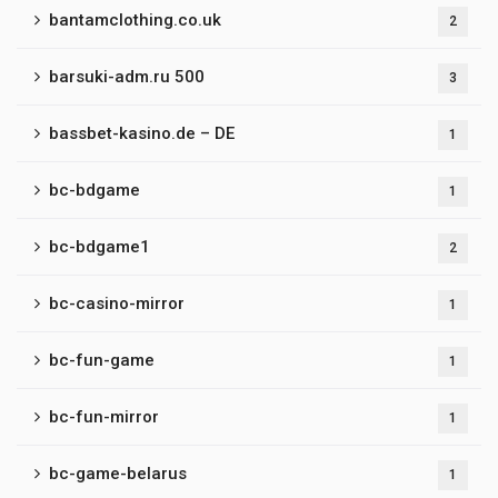
bantamclothing.co.uk
2
barsuki-adm.ru 500
3
bassbet-kasino.de – DE
1
bc-bdgame
1
bc-bdgame1
2
bc-casino-mirror
1
bc-fun-game
1
bc-fun-mirror
1
bc-game-belarus
1