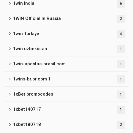
1win India
6
1WIN Official In Russia
2
1win Turkiye
4
1win uzbekistan
1
1win-apostas-brasil.com
1
1wins-br.br.com 1
1
1xBet promocodes
1
1xbet140717
1
1xbet180718
2