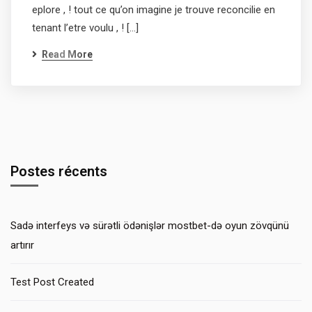
eplore , ! tout ce qu’on imagine je trouve reconcilie en
tenant l’etre voulu , ! […]
Read More
Postes récents
Sadə interfeys və sürətli ödənişlər mostbet-də oyun zövqünü
artırır
Test Post Created