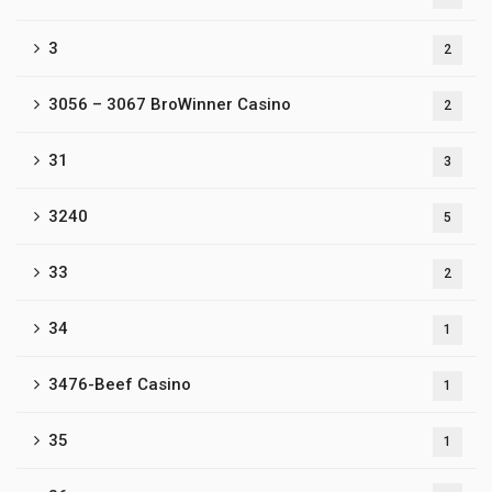
3
2
3056 – 3067 BroWinner Casino
2
31
3
3240
5
33
2
34
1
3476-Beef Casino
1
35
1