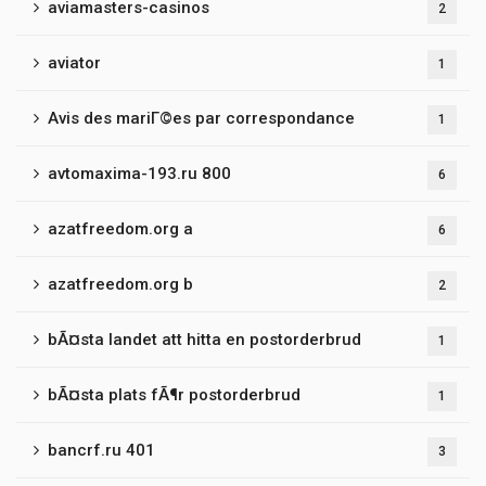
aviamasters-casinos
2
aviator
1
Avis des mariГ©es par correspondance
1
avtomaxima-193.ru 800
6
azatfreedom.org a
6
azatfreedom.org b
2
bÃ¤sta landet att hitta en postorderbrud
1
bÃ¤sta plats fÃ¶r postorderbrud
1
bancrf.ru 401
3