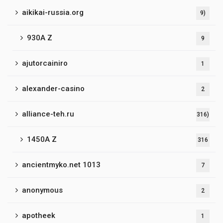
aikikai-russia.org
9)
930A Z
9
ajutorcainiro
1
alexander-casino
2
alliance-teh.ru
316)
1450A Z
316
ancientmyko.net 1013
7
anonymous
2
apotheek
1