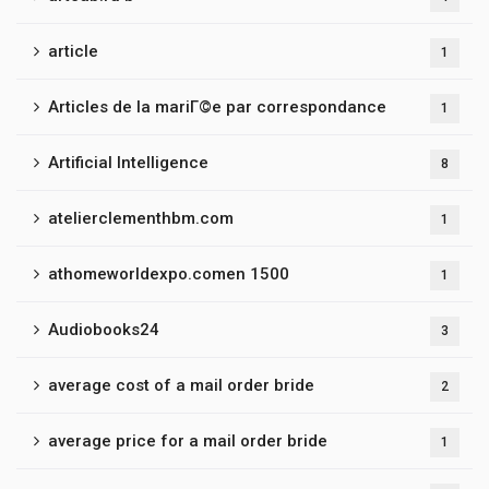
article
1
Articles de la mariГ©e par correspondance
1
Artificial Intelligence
8
atelierclementhbm.com
1
athomeworldexpo.comen 1500
1
Audiobooks24
3
average cost of a mail order bride
2
average price for a mail order bride
1