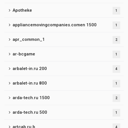
Apotheke
1
appliancemovingcompanies.comen 1500
1
apr_common_1
2
ar-bcgame
1
arbalet-in.ru 200
4
arbalet-in.ru 800
1
arda-tech.ru 1500
2
arda-tech.ru 500
1
artcab.ru b
4