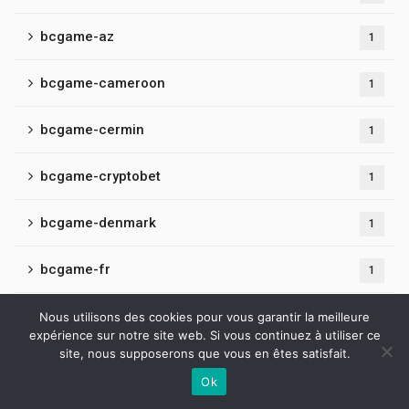
bcgame-az
1
bcgame-cameroon
1
bcgame-cermin
1
bcgame-cryptobet
1
bcgame-denmark
1
bcgame-fr
1
bcgame-hindi
Nous utilisons des cookies pour vous garantir la meilleure
1
expérience sur notre site web. Si vous continuez à utiliser ce
site, nous supposerons que vous en êtes satisfait.
bcgame-latvia
1
Ok
Contactez-nous