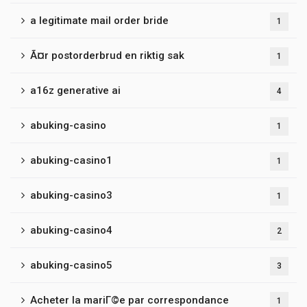
a legitimate mail order bride
1
Ã¤r postorderbrud en riktig sak
1
a16z generative ai
4
abuking-casino
1
abuking-casino1
1
abuking-casino3
1
abuking-casino4
2
abuking-casino5
3
Acheter la mariГ©e par correspondance
1