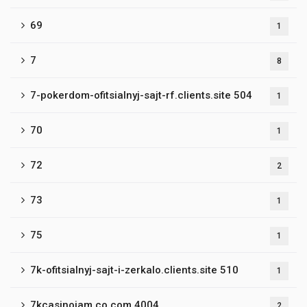
69
1
7
8
7-pokerdom-ofitsialnyj-sajt-rf.clients.site 504
1
70
1
72
2
73
1
75
1
7k-ofitsialnyj-sajt-i-zerkalo.clients.site 510
1
7kcasinojam.co.com 4004
2