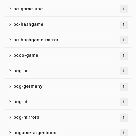
bc-game-uae
1
bc-hashgame
1
bc-hashgame-mirror
1
bcco-game
1
bcg-ar
1
bcg-germany
1
bcg-id
1
bcg-mirrors
1
bcgame-argentinos
1