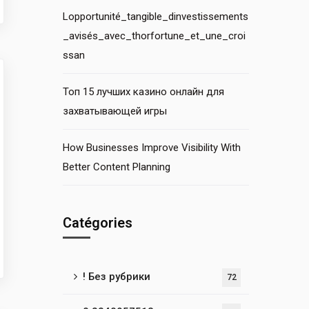
Lopportunité_tangible_dinvestissements
_avisés_avec_thorfortune_et_une_croi
ssan
Топ 15 лучших казино онлайн для
захватывающей игры
How Businesses Improve Visibility With
Better Content Planning
Catégories
! Без рубрики
72