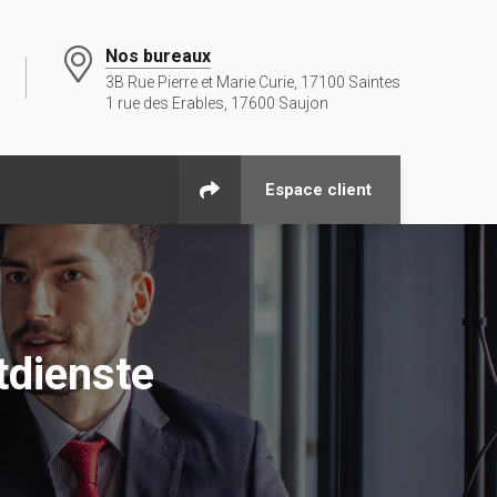
Nos bureaux
3B Rue Pierre et Marie Curie, 17100 Saintes
1 rue des Erables, 17600 Saujon
Espace client
tdienste