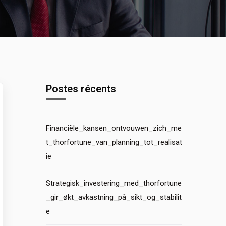
Postes récents
Financiële_kansen_ontvouwen_zich_me
t_thorfortune_van_planning_tot_realisat
ie
Strategisk_investering_med_thorfortune
_gir_økt_avkastning_på_sikt_og_stabilit
e