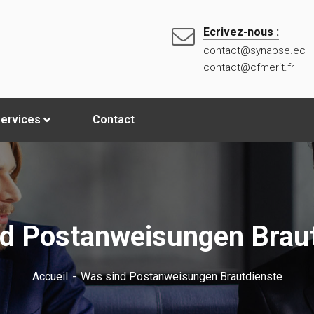
Ecrivez-nous :
contact@synapse.ec
contact@cfmerit.fr
ervices
Contact
d Postanweisungen Brau
Accueil
Was sind Postanweisungen Brautdienste